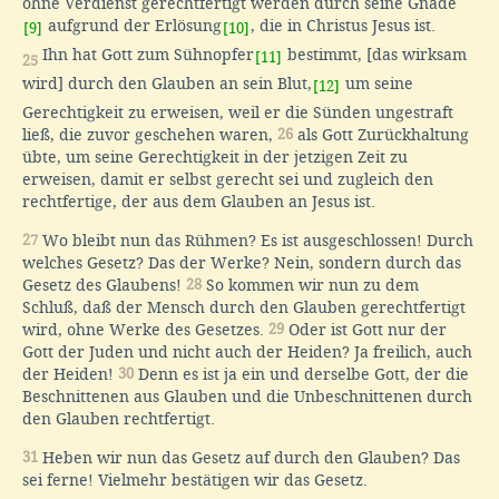
ohne Verdienst gerechtfertigt werden durch seine Gnade
aufgrund der Erlösung
, die in Christus Jesus ist.
[9]
[10]
Ihn hat Gott zum Sühnopfer
bestimmt, [das wirksam
[11]
25
wird] durch den Glauben an sein Blut,
um seine
[12]
Gerechtigkeit zu erweisen, weil er die Sünden ungestraft
ließ, die zuvor geschehen waren,
26
als Gott Zurückhaltung
übte, um seine Gerechtigkeit in der jetzigen Zeit zu
erweisen, damit er selbst gerecht sei und zugleich den
rechtfertige, der aus dem Glauben an Jesus ist.
27
Wo bleibt nun das Rühmen? Es ist ausgeschlossen! Durch
welches Gesetz? Das der Werke? Nein, sondern durch das
Gesetz des Glaubens!
28
So kommen wir nun zu dem
Schluß, daß der Mensch durch den Glauben gerechtfertigt
wird, ohne Werke des Gesetzes.
29
Oder ist Gott nur der
Gott der Juden und nicht auch der Heiden? Ja freilich, auch
der Heiden!
30
Denn es ist ja ein und derselbe Gott, der die
Beschnittenen aus Glauben und die Unbeschnittenen durch
den Glauben rechtfertigt.
31
Heben wir nun das Gesetz auf durch den Glauben? Das
sei ferne! Vielmehr bestätigen wir das Gesetz.