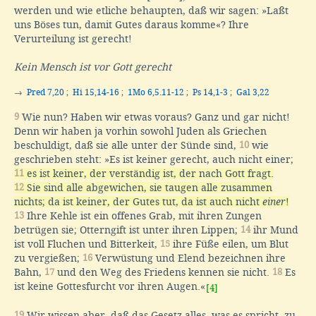
werden und wie etliche behaupten, daß wir sagen: »Laßt
uns Böses tun, damit Gutes daraus komme«? Ihre
Verurteilung ist gerecht!
Kein Mensch ist vor Gott gerecht
→
Pred 7,20
;
Hi 15,14-16
;
1Mo 6,5.11-12
;
Ps 14,1-3
;
Gal 3,22
9
Wie nun? Haben wir etwas voraus? Ganz und gar nicht!
Denn wir haben ja vorhin sowohl Juden als Griechen
beschuldigt, daß sie alle unter der Sünde sind,
10
wie
geschrieben steht: »Es ist keiner gerecht, auch nicht einer;
11
es ist keiner, der verständig ist, der nach Gott fragt.
12
Sie sind alle abgewichen, sie taugen alle zusammen
nichts; da ist keiner, der Gutes tut, da ist auch nicht
einer
!
13
Ihre Kehle ist ein offenes Grab, mit ihren Zungen
betrügen sie; Otterngift ist unter ihren Lippen;
14
ihr Mund
ist voll Fluchen und Bitterkeit,
15
ihre Füße eilen, um Blut
zu vergießen;
16
Verwüstung und Elend bezeichnen ihre
Bahn,
17
und den Weg des Friedens kennen sie nicht.
18
Es
ist keine Gottesfurcht vor ihren Augen.«
[4]
19
Wir wissen aber, daß das Gesetz alles, was es spricht, zu