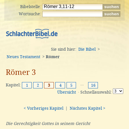
Bibelstelle:
Wortsuche:
Sie sind hier:
Die Bibel
>
Neues Testament
>
Römer
Römer 3
Kapitel:
···
1
2
3
4
5
16
Übersicht
· Schnellauswahl:
< Vorheriges Kapitel
|
Nächstes Kapitel >
Die Gerechtigkeit Gottes in seinem Gericht