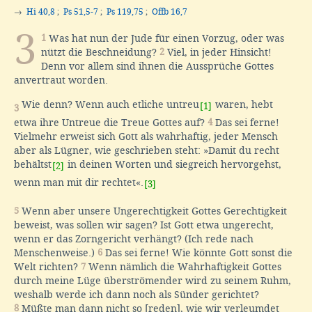
→
Hi 40,8
;
Ps 51,5-7
;
Ps 119,75
;
Offb 16,7
3
1
Was hat nun der Jude für einen Vorzug, oder was
nützt die Beschneidung?
2
Viel, in jeder Hinsicht!
Denn vor allem sind ihnen die Aussprüche Gottes
anvertraut worden.
Wie denn? Wenn auch etliche untreu
waren, hebt
[1]
3
etwa ihre Untreue die Treue Gottes auf?
4
Das sei ferne!
Vielmehr erweist sich Gott als wahrhaftig, jeder Mensch
aber als Lügner, wie geschrieben steht: »Damit du recht
behältst
in deinen Worten und siegreich hervorgehst,
[2]
wenn man mit dir rechtet«.
[3]
5
Wenn aber unsere Ungerechtigkeit Gottes Gerechtigkeit
beweist, was sollen wir sagen? Ist Gott etwa ungerecht,
wenn er das Zorngericht verhängt? (Ich rede nach
Menschenweise.)
6
Das sei ferne! Wie könnte Gott sonst die
Welt richten?
7
Wenn nämlich die Wahrhaftigkeit Gottes
durch meine Lüge überströmender wird zu seinem Ruhm,
weshalb werde ich dann noch als Sünder gerichtet?
8
Müßte man dann nicht so [reden], wie wir verleumdet