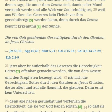
denen sagt, die unter dem Gesetz sind, damit jeder Mund
verstopft werde und alle Welt vor Gott schuldig sei,
20
weil
aus Werken des Gesetzes kein Fleisch vor ihm
gerechtfertigt
werden kann; denn durch das Gesetz
[5]
kommt Erkenntnis
der Sünde.
[6]
Die von Gott geschenkte Gerechtigkeit durch den Glauben
an Jesus Christus
→
Jes 53,11
;
Apg 10,43
;
2Kor 5,21
;
Gal 2,15-16
;
Gal 3,8-14.22-29
;
Eph 2,8-9
21
Jetzt aber ist außerhalb des Gesetzes die Gerechtigkeit
Gottes
offenbar gemacht worden, die von dem Gesetz
[7]
und den Propheten bezeugt wird,
22
nämlich die
Gerechtigkeit Gottes durch den Glauben an Jesus Christus,
die zu allen und auf alle [kommt], die glauben. Denn es ist
kein Unterschied;
23
denn alle haben gesündigt und verfehlen die
Herrlichkeit, die sie vor Gott haben sollten,
so daß sie
[8]
24