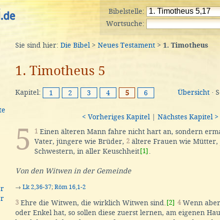
Bibelstelle:
Wortsuche:
Sie sind hier:
Die Bibel
>
Neues Testament
>
1. Timotheus
1. Timotheus 5
Kapitel:
Übersicht
· 
1
2
3
4
5
6
te
< Vorheriges Kapitel
|
Nächstes Kapitel >
5
1
Einen älteren Mann fahre nicht hart an, sondern erm
Vater, jüngere wie Brüder,
2
ältere Frauen wie Mütter,
Schwestern, in aller Keuschheit
[1]
.
Von den Witwen in der Gemeinde
→
Lk 2,36-37
;
Röm 16,1-2
er
er
3
Ehre die Witwen, die wirklich Witwen sind.
[2]
4
Wenn aber 
oder Enkel hat, so sollen diese zuerst lernen, am eigenen Hau