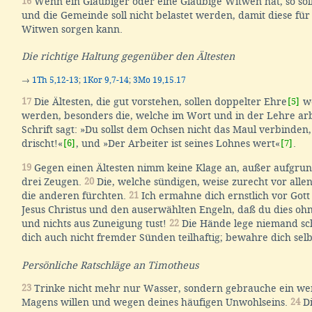
16
Wenn ein Gläubiger oder eine Gläubige Witwen hat, so soll
und die Gemeinde soll nicht belastet werden, damit diese für
Witwen sorgen kann.
Die richtige Haltung gegenüber den Ältesten
→
1Th 5,12-13
;
1Kor 9,7-14
;
3Mo 19,15.17
17
Die Ältesten, die gut vorstehen, sollen doppelter Ehre
[5]
we
werden, besonders die, welche im Wort und in der Lehre ar
Schrift sagt: »Du sollst dem Ochsen nicht das Maul verbinden
drischt!«
[6]
, und »Der Arbeiter ist seines Lohnes wert«
[7]
.
19
Gegen einen Ältesten nimm keine Klage an, außer aufgrun
drei Zeugen.
20
Die, welche sündigen, weise zurecht vor allen
die anderen fürchten.
21
Ich ermahne dich ernstlich vor Got
Jesus Christus und den auserwählten Engeln, daß du dies ohne
und nichts aus Zuneigung tust!
22
Die Hände lege niemand sch
dich auch nicht fremder Sünden teilhaftig; bewahre dich selb
Persönliche Ratschläge an Timotheus
23
Trinke nicht mehr nur Wasser, sondern gebrauche ein we
Magens willen und wegen deines häufigen Unwohlseins.
24
Di