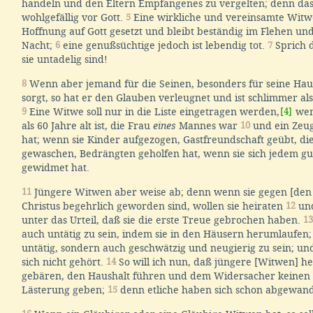
handeln und den Eltern Empfangenes zu vergelten; denn das 
wohlgefällig vor Gott.
5
Eine wirkliche und vereinsamte Witwe
Hoffnung auf Gott gesetzt und bleibt beständig im Flehen un
Nacht;
6
eine genußsüchtige jedoch ist lebendig tot.
7
Sprich d
sie untadelig sind!
8
Wenn aber jemand für die Seinen, besonders für seine Ha
sorgt, so hat er den Glauben verleugnet und ist schlimmer al
9
Eine Witwe soll nur in die Liste eingetragen werden,
[4]
wen
als 60 Jahre alt ist, die Frau
eines
Mannes war
10
und ein Zeu
hat; wenn sie Kinder aufgezogen, Gastfreundschaft geübt, di
gewaschen, Bedrängten geholfen hat, wenn sie sich jedem g
gewidmet hat.
11
Jüngere Witwen aber weise ab; denn wenn sie gegen [den 
Christus begehrlich geworden sind, wollen sie heiraten
12
und
unter das Urteil, daß sie die erste Treue gebrochen haben.
13
auch untätig zu sein, indem sie in den Häusern herumlaufen;
untätig, sondern auch geschwätzig und neugierig zu sein; un
sich nicht gehört.
14
So will ich nun, daß jüngere [Witwen] he
gebären, den Haushalt führen und dem Widersacher keinen 
Lästerung geben;
15
denn etliche haben sich schon abgewand