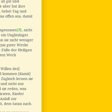
ist gut und
 aber hat ihre
d Gebet Tag und
as offen aus, damit
usgenossen
[3]
, nicht
s ein Ungläubiger.
n sie nicht weniger
gnis guter Werke
e Füße der Heiligen
uten Werk
Willen des]
 kommen [damit]
Zugleich lernen sie
 und nicht nur
d sie reden, was
iraten, Kinder
Anlaß zur
t, dem Satan nach.