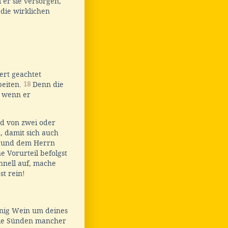
 er sie versorgen,
 die wirklichen
rt geachtet
beiten.
18
Denn die
, wenn er
d von zwei oder
, damit sich auch
t und dem Herrn
 Vorurteil befolgst
nell auf, mache
st rein!
nig Wein um deines
e Sünden mancher