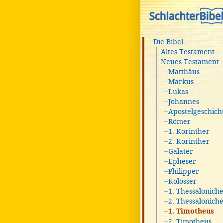
Die Bibel
Altes Testament
Neues Testament
Matthäus
Markus
Lukas
Johannes
Apostelgeschich
Römer
1. Korinther
2. Korinther
Galater
Epheser
Philipper
Kolosser
1. Thessalonich
2. Thessalonich
1. Timotheus
2. Timotheus