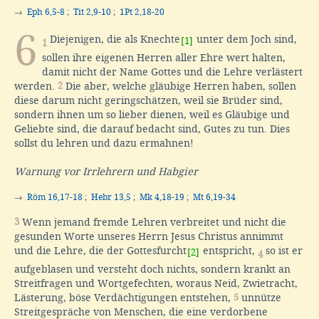
→
Eph 6,5-8
;
Tit 2,9-10
;
1Pt 2,18-20
6
Diejenigen, die als Knechte
unter dem Joch sind,
[1]
1
sollen ihre eigenen Herren aller Ehre wert halten,
damit nicht der Name Gottes und die Lehre verlästert
werden.
2
Die aber, welche gläubige Herren haben, sollen
diese darum nicht geringschätzen, weil sie Brüder sind,
sondern ihnen um so lieber dienen, weil es Gläubige und
Geliebte sind, die darauf bedacht sind, Gutes zu tun. Dies
sollst du lehren und dazu ermahnen!
Warnung vor Irrlehrern und Habgier
→
Röm 16,17-18
;
Hebr 13,5
;
Mk 4,18-19
;
Mt 6,19-34
3
Wenn jemand fremde Lehren verbreitet und nicht die
gesunden Worte unseres Herrn Jesus Christus annimmt
und die Lehre, die der Gottesfurcht
entspricht,
so ist er
[2]
4
aufgeblasen und versteht doch nichts, sondern krankt an
Streitfragen und Wortgefechten, woraus Neid, Zwietracht,
Lästerung, böse Verdächtigungen entstehen,
5
unnütze
Streitgespräche von Menschen, die eine verdorbene