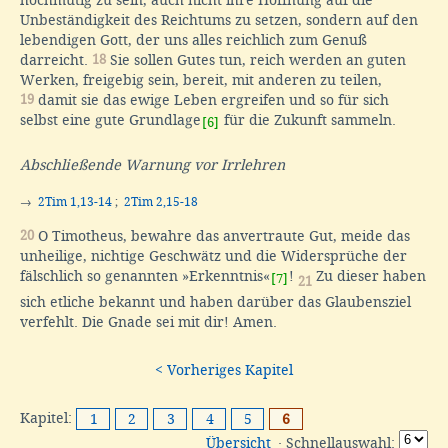
Unbeständigkeit des Reichtums zu setzen, sondern auf den
lebendigen Gott, der uns alles reichlich zum Genuß
darreicht.
18
Sie sollen Gutes tun, reich werden an guten
Werken, freigebig sein, bereit, mit anderen zu teilen,
19
damit sie das ewige Leben ergreifen und so für sich
selbst eine gute Grundlage
für die Zukunft sammeln.
[6]
Abschließende Warnung vor Irrlehren
→
2Tim 1,13-14
;
2Tim 2,15-18
20
O Timotheus, bewahre das anvertraute Gut, meide das
unheilige, nichtige Geschwätz und die Widersprüche der
fälschlich so genannten »Erkenntnis«
!
Zu dieser haben
[7]
21
sich etliche bekannt und haben darüber das Glaubensziel
verfehlt. Die Gnade sei mit dir! Amen.
< Vorheriges Kapitel
Kapitel:
1
2
3
4
5
6
Übersicht
· Schnellauswahl: