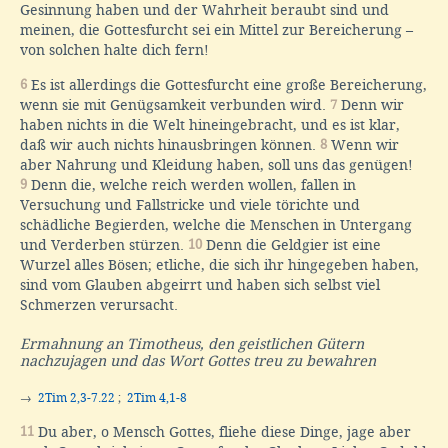
Gesinnung haben und der Wahrheit beraubt sind und
meinen, die Gottesfurcht sei ein Mittel zur Bereicherung –
von solchen halte dich fern!
6
Es ist allerdings die Gottesfurcht eine große Bereicherung,
wenn sie mit Genügsamkeit verbunden wird.
7
Denn wir
haben nichts in die Welt hineingebracht, und es ist klar,
daß wir auch nichts hinausbringen können.
8
Wenn wir
aber Nahrung und Kleidung haben, soll uns das genügen!
9
Denn die, welche reich werden wollen, fallen in
Versuchung und Fallstricke und viele törichte und
schädliche Begierden, welche die Menschen in Untergang
und Verderben stürzen.
10
Denn die Geldgier ist eine
Wurzel alles Bösen; etliche, die sich ihr hingegeben haben,
sind vom Glauben abgeirrt und haben sich selbst viel
Schmerzen verursacht.
Ermahnung an Timotheus, den geistlichen Gütern
nachzujagen und das Wort Gottes treu zu bewahren
→
2Tim 2,3-7.22
;
2Tim 4,1-8
11
Du aber, o Mensch Gottes, fliehe diese Dinge, jage aber