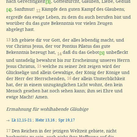
nach Gerechtigkeit
, Gottesfurcht, Glauben, Liebe, Geduld
[3]
, Sanftmut!
Kämpfe den guten Kampf des Glaubens;
[4]
12
ergreife das ewige Leben, zu dem du auch berufen bist und
worüber du das gute Bekenntnis vor vielen Zeugen
abgelegt hast.
13
Ich gebiete dir vor Gott, der alles lebendig macht, und
vor Christus Jesus, der vor Pontius Pilatus das gute
Bekenntnis bezeugt hat,
daß du das Gebot
unbefleckt
[5]
14
und untadelig bewahrst bis zur Erscheinung unseres Herrn
Jesus Christus,
15
welche zu seiner Zeit zeigen wird der
Glückselige und allein Gewaltige, der König der Könige und
der Herr der Herrschenden,
16
der allein Unsterblichkeit
hat, der in einem unzugänglichen Licht wohnt, den kein
Mensch gesehen hat noch sehen kann; ihm sei Ehre und
ewige Macht! Amen.
Ermahnung für wohlhabende Gläubige
→
Lk 12,15-21
;
Hebr 13,16
;
Spr 19,17
17
Den Reichen in der jetzigen Weltzeit gebiete, nicht
hochmütig zu sein, auch nicht ihre Hoffnung auf die