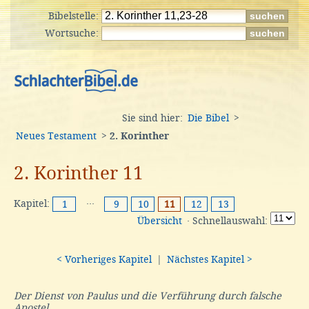
Bibelstelle:
Wortsuche:
Sie sind hier:
Die Bibel
>
Neues Testament
>
2. Korinther
2. Korinther 11
Kapitel:
···
1
9
10
11
12
13
Übersicht
· Schnellauswahl:
< Vorheriges Kapitel
|
Nächstes Kapitel >
Der Dienst von Paulus und die Verführung durch falsche
Apostel