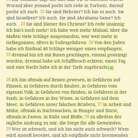
Worauf aber jemand pocht (ich rede in Torheit), darauf
poche ich auch.
22
Sie sind Hebräer? Ich bin es auch. Sie
sind Israeliten? Ich auch. Sie sind Abrahams Same? Ich
auch.
23
Sie sind Diener des Christus? Ich rede unsinnig:
Ich bin's noch mehr! Ich habe weit mehr Mühsal, über die
Maßen viele Schläge ausgestanden, war weit mehr in
Gefängnissen, öfters in Todesgefahren.
24
Von den Juden
habe ich fünfmal 40 Schläge weniger einen empfangen;
25
dreimal bin ich mit Ruten geschlagen, einmal gesteinigt
worden; dreimal habe ich Schiffbruch erlitten; einen Tag
und eine Nacht habe ich in der Tiefe zugebracht
.
[4]
26
Ich bin oftmals auf Reisen gewesen, in Gefahren auf
Flüssen, in Gefahren durch Räuber, in Gefahren vom
eigenen Volk, in Gefahren von Heiden, in Gefahren in der
Stadt, in Gefahren in der Wüste, in Gefahren auf dem
Meer, in Gefahren unter falschen Brüdern;
27
in Arbeit und
Mühe, oftmals in Nachtwachen, in Hunger und Durst;
oftmals in Fasten, in Kälte und Blöße;
28
zu alledem der
tägliche Andrang zu mir, die Sorge für alle Gemeinden.
29
Wer ist schwach, und ich bin nicht auch schwach? Wem
wird Anstoß bereitet, und ich empfinde nicht brennenden