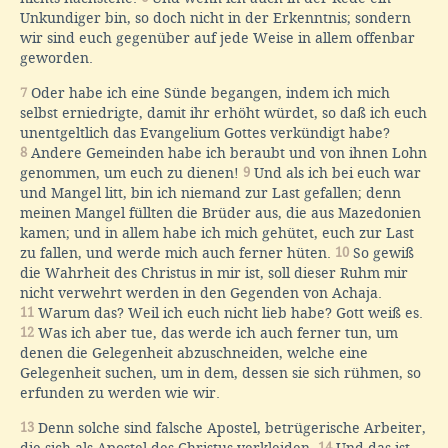
Unkundiger bin, so doch nicht in der Erkenntnis; sondern
wir sind euch gegenüber auf jede Weise in allem offenbar
geworden.
7
Oder habe ich eine Sünde begangen, indem ich mich
selbst erniedrigte, damit ihr erhöht würdet, so daß ich euch
unentgeltlich das Evangelium Gottes verkündigt habe?
8
Andere Gemeinden habe ich beraubt und von ihnen Lohn
genommen, um euch zu dienen!
9
Und als ich bei euch war
und Mangel litt, bin ich niemand zur Last gefallen; denn
meinen Mangel füllten die Brüder aus, die aus Mazedonien
kamen; und in allem habe ich mich gehütet, euch zur Last
zu fallen, und werde mich auch ferner hüten.
10
So gewiß
die Wahrheit des Christus in mir ist, soll dieser Ruhm mir
nicht verwehrt werden in den Gegenden von Achaja.
11
Warum das? Weil ich euch nicht lieb habe? Gott weiß es.
12
Was ich aber tue, das werde ich auch ferner tun, um
denen die Gelegenheit abzuschneiden, welche eine
Gelegenheit suchen, um in dem, dessen sie sich rühmen, so
erfunden zu werden wie wir.
13
Denn solche sind falsche Apostel, betrügerische Arbeiter,
14