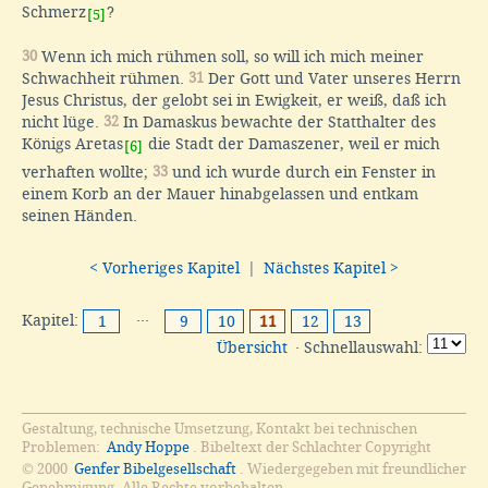
Schmerz
?
[5]
30
Wenn ich mich rühmen soll, so will ich mich meiner
Schwachheit rühmen.
31
Der Gott und Vater unseres Herrn
Jesus Christus, der gelobt sei in Ewigkeit, er weiß, daß ich
nicht lüge.
32
In Damaskus bewachte der Statthalter des
Königs Aretas
die Stadt der Damaszener, weil er mich
[6]
verhaften wollte;
33
und ich wurde durch ein Fenster in
einem Korb an der Mauer hinabgelassen und entkam
seinen Händen.
< Vorheriges Kapitel
|
Nächstes Kapitel >
Kapitel:
···
1
9
10
11
12
13
Übersicht
· Schnellauswahl:
Gestaltung, technische Umsetzung, Kontakt bei technischen
Problemen:
Andy Hoppe
. Bibeltext der Schlachter Copyright
© 2000
Genfer Bibelgesellschaft
. Wiedergegeben mit freundlicher
Genehmigung. Alle Rechte vorbehalten.