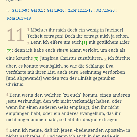
→
Gal 1,6-9
;
Gal 3,1
;
Gal 4,9-20
;
2Kor 12,11-15
;
Mt 7,15-20
;
Röm 16,17-18
11
1
Möchtet ihr mich doch ein wenig in [meiner]
Torheit ertragen! Doch ihr ertragt mich ja schon.
Denn ich eifere um euch
mit göttlichem Eifer
[1]
2
; denn ich habe euch
einem
Mann verlobt, um euch als
[2]
eine keusche
Jungfrau Christus zuzuführen.
Ich fürchte
[3]
3
aber, es könnte womöglich, so wie die Schlange Eva
verführte mit ihrer List, auch eure Gesinnung verdorben
[und abgewandt] werden von der Einfalt gegenüber
Christus.
4
Denn wenn der, welcher [zu euch] kommt, einen anderen
Jesus verkündigt, den wir nicht verkündigt haben, oder
wenn ihr einen anderen Geist empfangt, den ihr nicht
empfangen habt, oder ein anderes Evangelium, das ihr
nicht angenommen habt, so habt ihr das gut ertragen.
5
Denn ich meine, daß ich jenen »bedeutenden Aposteln« in
nichts nachstehe.
6
Und wenn ich auch in der Rede ein