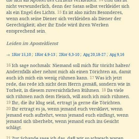
die sich als Apostel des Christus verkleiden.
Und das ist
nicht verwunderlich, denn der Satan selbst verkleidet sich
als ein Engel des Lichts.
15
Es ist also nichts Besonderes,
wenn auch seine Diener sich verkleiden als Diener der
Gerechtigkeit; aber ihr Ende wird ihren Werken
entsprechend sein.
Leiden im Aposteldienst
→
1Kor 15,10
;
1Kor 4,9-13
;
2Kor 6,3-10
;
Apg 20,18-27
;
Apg 9,16
16
Ich sage nochmals: Niemand soll mich für töricht halten!
Andernfalls aber nehmt mich als einen Törichten an, damit
auch ich mich ein wenig rühmen kann.
17
Was ich jetzt
rede, das rede ich nicht dem Herrn gemäß, sondern wie in
Torheit, in diesem zuversichtlichen Rühmen.
18
Da viele
sich rühmen nach dem Fleisch, will auch ich mich rühmen.
19
Ihr, die ihr klug seid, ertragt ja gerne die Törichten.
20
Ihr ertragt es ja, wenn jemand euch versklavt, wenn
jemand euch aufzehrt, wenn jemand euch einfängt, wenn
jemand sich überhebt, wenn jemand euch ins Gesicht
schlägt.
21
Zur Schande sage ich das, daß wir so schwach waren.