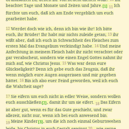
beachtet Tage und Monate und Zeiten und Jahre.
Ich
[1]
11
fürchte um euch, daß ich am Ende vergeblich um euch
gearbeitet habe.
12
Werdet doch wie ich, denn ich bin wie ihr! Ich bitte
euch, ihr Brüder! Ihr habt mir nichts zuleide getan;
13
ihr
wißt aber, daß ich euch in Schwachheit des Fleisches zum
ersten Mal das Evangelium verkündigt habe.
14
Und meine
Anfechtung in meinem Fleisch habt ihr nicht verachtet oder
gar verabscheut, sondern wie einen Engel Gottes nahmt ihr
mich auf, wie Christus Jesus.
15
Was war denn eure
Glückseligkeit? Denn ich gebe euch das Zeugnis, daß ihr
wenn möglich eure Augen ausgerissen und mir gegeben
hättet.
16
Bin ich also euer Feind geworden, weil ich euch
die Wahrheit sage?
17
Sie eifern um euch nicht in edler Weise, sondern wollen
euch ausschließen
, damit ihr um sie eifert.
Das Eifern
[2]
18
ist aber gut, wenn es für das Gute geschieht, und zwar
allezeit, nicht nur, wenn ich bei euch anwesend bin.
Meine Kinder
, um die ich noch einmal Geburtswehen
[3]
19
leide, bis Christus in euch Gestalt gewinnt
20
– wie gerne