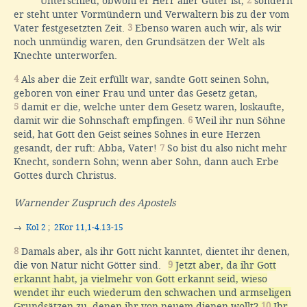
Unterschied, obwohl er Herr aller Güter ist;
2
sondern
er steht unter Vormündern und Verwaltern bis zu der vom
Vater festgesetzten Zeit.
3
Ebenso waren auch wir, als wir
noch unmündig waren, den Grundsätzen der Welt als
Knechte unterworfen.
4
Als aber die Zeit erfüllt war, sandte Gott seinen Sohn,
geboren von einer Frau und unter das Gesetz getan,
5
damit er die, welche unter dem Gesetz waren, loskaufte,
damit wir die Sohnschaft empfingen.
6
Weil ihr nun Söhne
seid, hat Gott den Geist seines Sohnes in eure Herzen
gesandt, der ruft: Abba, Vater!
7
So bist du also nicht mehr
Knecht, sondern Sohn; wenn aber Sohn, dann auch Erbe
Gottes durch Christus.
Warnender Zuspruch des Apostels
→
Kol 2
;
2Kor 11,1-4.13-15
8
Damals aber, als ihr Gott nicht kanntet, dientet ihr denen,
die von Natur nicht Götter sind.
9
Jetzt aber, da ihr Gott
erkannt habt, ja vielmehr von Gott erkannt seid, wieso
wendet ihr euch wiederum den schwachen und armseligen
Grundsätzen zu, denen ihr von neuem dienen wollt?
10
Ihr