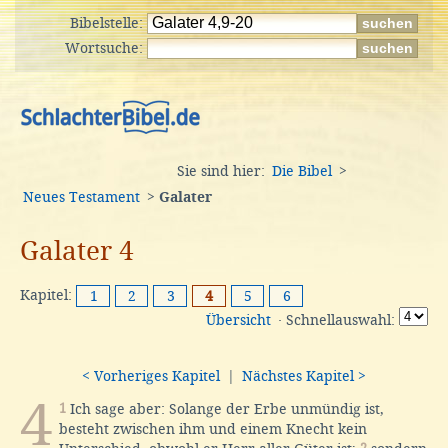
Bibelstelle:
Wortsuche:
Sie sind hier:
Die Bibel
>
Neues Testament
>
Galater
Galater 4
Kapitel:
1
2
3
4
5
6
Übersicht
· Schnellauswahl:
< Vorheriges Kapitel
|
Nächstes Kapitel >
4
1
Ich sage aber: Solange der Erbe unmündig ist,
besteht zwischen ihm und einem Knecht kein