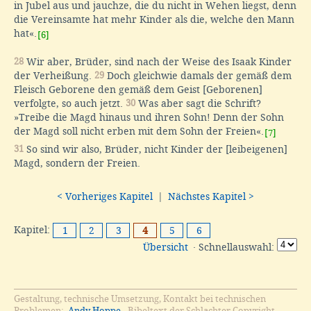
in Jubel aus und jauchze, die du nicht in Wehen liegst, denn
die Vereinsamte hat mehr Kinder als die, welche den Mann
hat«.
[6]
28
Wir aber, Brüder, sind nach der Weise des Isaak Kinder
der Verheißung.
29
Doch gleichwie damals der gemäß dem
Fleisch Geborene den gemäß dem Geist [Geborenen]
verfolgte, so auch jetzt.
30
Was aber sagt die Schrift?
»Treibe die Magd hinaus und ihren Sohn! Denn der Sohn
der Magd soll nicht erben mit dem Sohn der Freien«.
[7]
31
So sind wir also, Brüder, nicht Kinder der [leibeigenen]
Magd, sondern der Freien.
< Vorheriges Kapitel
|
Nächstes Kapitel >
Kapitel:
1
2
3
4
5
6
Übersicht
· Schnellauswahl:
Gestaltung, technische Umsetzung, Kontakt bei technischen
Problemen:
Andy Hoppe
. Bibeltext der Schlachter Copyright