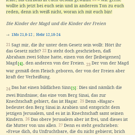
wollte ich jetzt bei euch sein und in anderem Ton zu euch
reden, denn ich weiß nicht, woran ich mit euch bin!
Die Kinder der Magd und die Kinder der Freien
→
1Mo 21,8-12
;
Hebr 12,18-24
21
Sagt mir, die ihr unter dem Gesetz sein wollt: Hört ihr
das Gesetz nicht?
22
Es steht doch geschrieben, daß
Abraham zwei Söhne hatte, einen von der [leibeigenen]
Magd
, den anderen von der Freien.
Der von der Magd
[4]
23
war gemäß dem Fleisch geboren, der von der Freien aber
kraft der Verheißung.
Das hat einen bildlichen Sinn
: Dies sind nämlich die
[5]
24
zwei Bündnisse; das eine vom Berg Sinai, das zur
Knechtschaft gebiert, das ist Hagar.
25
Denn »Hagar«
bedeutet den Berg Sinai in Arabien und entspricht dem
jetzigen Jerusalem, und es ist in Knechtschaft samt seinen
Kindern.
26
Das obere Jerusalem aber ist frei, und dieses ist
die Mutter von uns allen.
27
Denn es steht geschrieben:
»Freue dich, du Unfruchtbare, die du nicht gebierst; brich