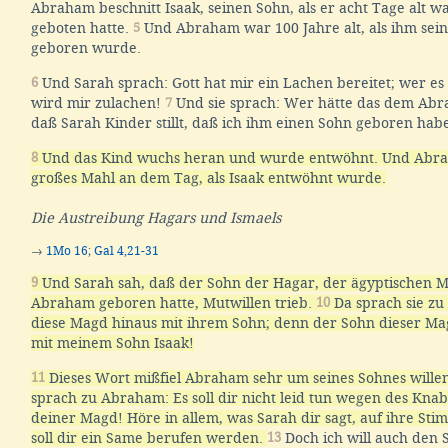
Abraham beschnitt Isaak, seinen Sohn, als er acht Tage alt wa
geboten hatte.
5
Und Abraham war 100 Jahre alt, als ihm sein
geboren wurde.
6
Und Sarah sprach: Gott hat mir ein Lachen bereitet; wer es
wird mir zulachen!
7
Und sie sprach: Wer hätte das dem Ab
daß Sarah Kinder stillt, daß ich ihm einen Sohn geboren habe
8
Und das Kind wuchs heran und wurde entwöhnt. Und Abr
großes Mahl an dem Tag, als Isaak entwöhnt wurde.
Die Austreibung Hagars und Ismaels
→
1Mo 16
;
Gal 4,21-31
9
Und Sarah sah, daß der Sohn der Hagar, der ägyptischen M
Abraham geboren hatte, Mutwillen trieb.
10
Da sprach sie zu
diese Magd hinaus mit ihrem Sohn; denn der Sohn dieser Mag
mit meinem Sohn Isaak!
11
Dieses Wort mißfiel Abraham sehr um seines Sohnes wille
sprach zu Abraham: Es soll dir nicht leid tun wegen des Kn
deiner Magd! Höre in allem, was Sarah dir sagt, auf ihre Sti
soll dir ein Same berufen werden.
13
Doch ich will auch den