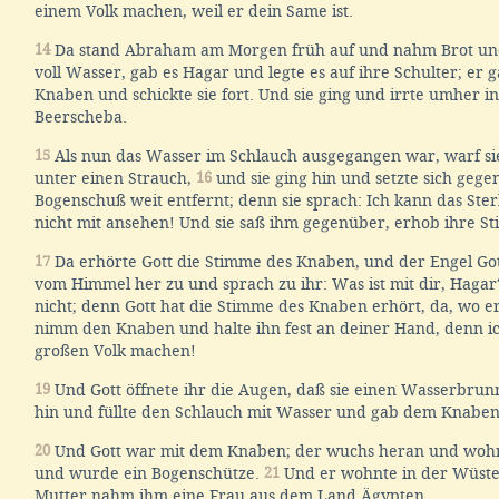
einem Volk machen, weil er dein Same ist.
14
Da stand Abraham am Morgen früh auf und nahm Brot un
voll Wasser, gab es Hagar und legte es auf ihre Schulter; er 
Knaben und schickte sie fort. Und sie ging und irrte umher i
Beerscheba.
15
Als nun das Wasser im Schlauch ausgegangen war, warf s
unter einen Strauch,
16
und sie ging hin und setzte sich gege
Bogenschuß weit entfernt; denn sie sprach: Ich kann das St
nicht mit ansehen! Und sie saß ihm gegenüber, erhob ihre S
17
Da erhörte Gott die Stimme des Knaben, und der Engel Got
vom Himmel her zu und sprach zu ihr: Was ist mit dir, Hagar
nicht; denn Gott hat die Stimme des Knaben erhört, da, wo er
nimm den Knaben und halte ihn fest an deiner Hand, denn ic
großen Volk machen!
19
Und Gott öffnete ihr die Augen, daß sie einen Wasserbrunn
hin und füllte den Schlauch mit Wasser und gab dem Knaben 
20
Und Gott war mit dem Knaben; der wuchs heran und wohn
und wurde ein Bogenschütze.
21
Und er wohnte in der Wüste
Mutter nahm ihm eine Frau aus dem Land Ägypten.