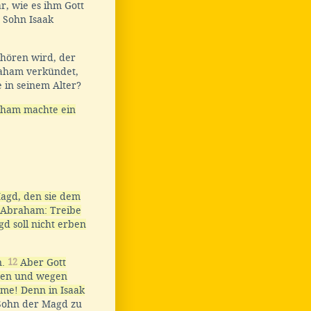
r, wie es ihm Gott
 Sohn Isaak
 hören wird, der
raham verkündet,
 in seinem Alter?
aham machte ein
agd, den sie dem
 Abraham: Treibe
d soll nicht erben
n.
12
Aber Gott
aben und wegen
mme! Denn in Isaak
 Sohn der Magd zu