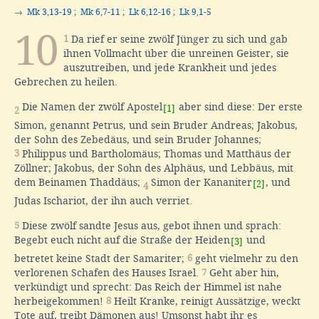
→
Mk 3,13-19
;
Mk 6,7-11
;
Lk 6,12-16
;
Lk 9,1-5
10
1
Da rief er seine zwölf Jünger zu sich und gab
ihnen Vollmacht über die unreinen Geister, sie
auszutreiben, und jede Krankheit und jedes
Gebrechen zu heilen.
Die Namen der zwölf Apostel
aber sind diese: Der erste
[1]
2
Simon, genannt Petrus, und sein Bruder Andreas; Jakobus,
der Sohn des Zebedäus, und sein Bruder Johannes;
3
Philippus und Bartholomäus; Thomas und Matthäus der
Zöllner; Jakobus, der Sohn des Alphäus, und Lebbäus, mit
dem Beinamen Thaddäus;
Simon der Kananiter
, und
[2]
4
Judas Ischariot, der ihn auch verriet.
5
Diese zwölf sandte Jesus aus, gebot ihnen und sprach:
Begebt euch nicht auf die Straße der Heiden
und
[3]
betretet keine Stadt der Samariter;
6
geht vielmehr zu den
verlorenen Schafen des Hauses Israel.
7
Geht aber hin,
verkündigt und sprecht: Das Reich der Himmel ist nahe
herbeigekommen!
8
Heilt Kranke, reinigt Aussätzige, weckt
Tote auf, treibt Dämonen aus! Umsonst habt ihr es