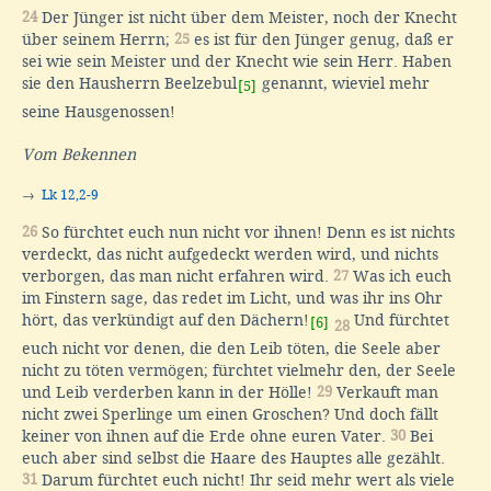
24
Der Jünger ist nicht über dem Meister, noch der Knecht
über seinem Herrn;
25
es ist für den Jünger genug, daß er
sei wie sein Meister und der Knecht wie sein Herr. Haben
sie den Hausherrn Beelzebul
genannt, wieviel mehr
[5]
seine Hausgenossen!
Vom Bekennen
→
Lk 12,2-9
26
So fürchtet euch nun nicht vor ihnen! Denn es ist nichts
verdeckt, das nicht aufgedeckt werden wird, und nichts
verborgen, das man nicht erfahren wird.
27
Was ich euch
im Finstern sage, das redet im Licht, und was ihr ins Ohr
hört, das verkündigt auf den Dächern!
Und fürchtet
[6]
28
euch nicht vor denen, die den Leib töten, die Seele aber
nicht zu töten vermögen; fürchtet vielmehr den, der Seele
und Leib verderben kann in der Hölle!
29
Verkauft man
nicht zwei Sperlinge um einen Groschen? Und doch fällt
keiner von ihnen auf die Erde ohne euren Vater.
30
Bei
euch aber sind selbst die Haare des Hauptes alle gezählt.
31
Darum fürchtet euch nicht! Ihr seid mehr wert als viele