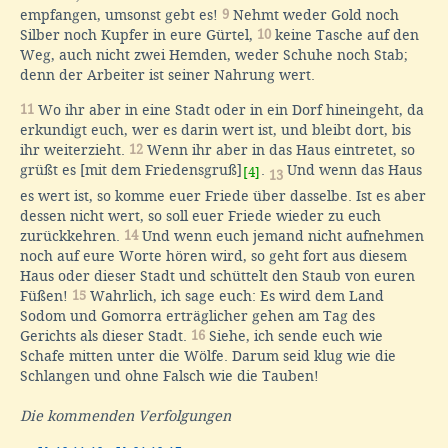
empfangen, umsonst gebt es!
9
Nehmt weder Gold noch
Silber noch Kupfer in eure Gürtel,
10
keine Tasche auf den
Weg, auch nicht zwei Hemden, weder Schuhe noch Stab;
denn der Arbeiter ist seiner Nahrung wert.
11
Wo ihr aber in eine Stadt oder in ein Dorf hineingeht, da
erkundigt euch, wer es darin wert ist, und bleibt dort, bis
ihr weiterzieht.
12
Wenn ihr aber in das Haus eintretet, so
grüßt es [mit dem Friedensgruß]
.
Und wenn das Haus
[4]
13
es wert ist, so komme euer Friede über dasselbe. Ist es aber
dessen nicht wert, so soll euer Friede wieder zu euch
zurückkehren.
14
Und wenn euch jemand nicht aufnehmen
noch auf eure Worte hören wird, so geht fort aus diesem
Haus oder dieser Stadt und schüttelt den Staub von euren
Füßen!
15
Wahrlich, ich sage euch: Es wird dem Land
Sodom und Gomorra erträglicher gehen am Tag des
Gerichts als dieser Stadt.
16
Siehe, ich sende euch wie
Schafe mitten unter die Wölfe. Darum seid klug wie die
Schlangen und ohne Falsch wie die Tauben!
Die kommenden Verfolgungen