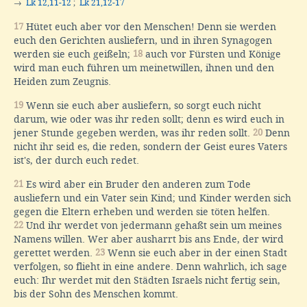
→
Lk 12,11-12
;
Lk 21,12-17
17
Hütet euch aber vor den Menschen! Denn sie werden
euch den Gerichten ausliefern, und in ihren Synagogen
werden sie euch geißeln;
18
auch vor Fürsten und Könige
wird man euch führen um meinetwillen, ihnen und den
Heiden zum Zeugnis.
19
Wenn sie euch aber ausliefern, so sorgt euch nicht
darum, wie oder was ihr reden sollt; denn es wird euch in
jener Stunde gegeben werden, was ihr reden sollt.
20
Denn
nicht ihr seid es, die reden, sondern der Geist eures Vaters
ist's, der durch euch redet.
21
Es wird aber ein Bruder den anderen zum Tode
ausliefern und ein Vater sein Kind; und Kinder werden sich
gegen die Eltern erheben und werden sie töten helfen.
22
Und ihr werdet von jedermann gehaßt sein um meines
Namens willen. Wer aber ausharrt bis ans Ende, der wird
gerettet werden.
23
Wenn sie euch aber in der einen Stadt
verfolgen, so flieht in eine andere. Denn wahrlich, ich sage
euch: Ihr werdet mit den Städten Israels nicht fertig sein,
bis der Sohn des Menschen kommt.