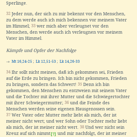
Sperlinge.
32
Jeder nun, der sich zu mir bekennt vor den Menschen,
zu dem werde auch ich mich bekennen vor meinem Vater
im Himmel;
33
wer mich aber verleugnet vor den
Menschen, den werde auch ich verleugnen vor meinem
Vater im Himmel.
Kämpfe und Opfer der Nachfolge
→
Mt 16,24-25
;
Lk 12,51-53
;
Lk 14,26-33
34
Ihr sollt nicht meinen, daß ich gekommen sei, Frieden
auf die Erde zu bringen. Ich bin nicht gekommen, Frieden
zu bringen, sondern das Schwert!
35
Denn ich bin
gekommen, den Menschen zu entzweien mit seinem Vater
und die Tochter mit ihrer Mutter und die Schwiegertochter
mit ihrer Schwiegermutter;
36
und die Feinde des
Menschen werden seine eigenen Hausgenossen sein.
37
Wer Vater oder Mutter mehr liebt als mich, der ist
meiner nicht wert; und wer Sohn oder Tochter mehr liebt
als mich, der ist meiner nicht wert.
38
Und wer nicht sein
Kreuz auf sich nimmt
und mir nachfolgt, der ist meiner
[7]