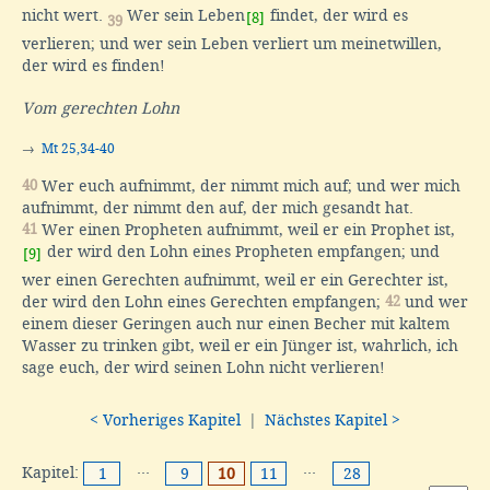
nicht wert.
Wer sein Leben
findet, der wird es
[8]
39
verlieren; und wer sein Leben verliert um meinetwillen,
der wird es finden!
Vom gerechten Lohn
→
Mt 25,34-40
40
Wer euch aufnimmt, der nimmt mich auf; und wer mich
aufnimmt, der nimmt den auf, der mich gesandt hat.
41
Wer einen Propheten aufnimmt, weil er ein Prophet ist,
der wird den Lohn eines Propheten empfangen; und
[9]
wer einen Gerechten aufnimmt, weil er ein Gerechter ist,
der wird den Lohn eines Gerechten empfangen;
42
und wer
einem dieser Geringen auch nur einen Becher mit kaltem
Wasser zu trinken gibt, weil er ein Jünger ist, wahrlich, ich
sage euch, der wird seinen Lohn nicht verlieren!
< Vorheriges Kapitel
|
Nächstes Kapitel >
Kapitel:
···
···
1
9
10
11
28