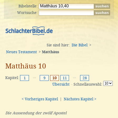
Bibelstelle:
Wortsuche:
Sie sind hier:
Die Bibel
>
Neues Testament
>
Matthäus
Matthäus 10
Kapitel:
···
···
1
9
10
11
28
Übersicht
· Schnellauswahl:
< Vorheriges Kapitel
|
Nächstes Kapitel >
Die Aussendung der zwölf Apostel