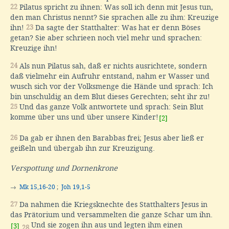
22
Pilatus spricht zu ihnen: Was soll ich denn mit Jesus tun,
den man Christus nennt? Sie sprachen alle zu ihm: Kreuzige
ihn!
23
Da sagte der Statthalter: Was hat er denn Böses
getan? Sie aber schrieen noch viel mehr und sprachen:
Kreuzige ihn!
24
Als nun Pilatus sah, daß er nichts ausrichtete, sondern
daß vielmehr ein Aufruhr entstand, nahm er Wasser und
wusch sich vor der Volksmenge die Hände und sprach: Ich
bin unschuldig an dem Blut dieses Gerechten; seht ihr zu!
25
Und das ganze Volk antwortete und sprach: Sein Blut
komme über uns und über unsere Kinder!
[2]
26
Da gab er ihnen den Barabbas frei; Jesus aber ließ er
geißeln und übergab ihn zur Kreuzigung.
Verspottung und Dornenkrone
→
Mk 15,16-20
;
Joh 19,1-5
27
Da nahmen die Kriegsknechte des Statthalters Jesus in
das Prätorium und versammelten die ganze Schar um ihn.
Und sie zogen ihn aus und legten ihm einen
[3]
28