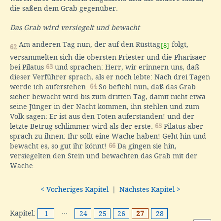
die saßen dem Grab gegenüber.
Das Grab wird versiegelt und bewacht
Am anderen Tag nun, der auf den Rüsttag
folgt,
[8]
62
versammelten sich die obersten Priester und die Pharisäer
bei Pilatus
63
und sprachen: Herr, wir erinnern uns, daß
dieser Verführer sprach, als er noch lebte: Nach drei Tagen
werde ich auferstehen.
64
So befiehl nun, daß das Grab
sicher bewacht wird bis zum dritten Tag, damit nicht etwa
seine Jünger in der Nacht kommen, ihn stehlen und zum
Volk sagen: Er ist aus den Toten auferstanden! und der
letzte Betrug schlimmer wird als der erste.
65
Pilatus aber
sprach zu ihnen: Ihr sollt eine Wache haben! Geht hin und
bewacht es, so gut ihr könnt!
66
Da gingen sie hin,
versiegelten den Stein und bewachten das Grab mit der
Wache.
< Vorheriges Kapitel
|
Nächstes Kapitel >
Kapitel:
···
1
24
25
26
27
28