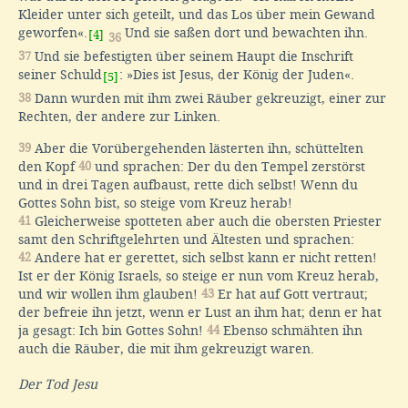
Kleider unter sich geteilt, und das Los über mein Gewand
geworfen«.
Und sie saßen dort und bewachten ihn.
[4]
36
37
Und sie befestigten über seinem Haupt die Inschrift
seiner Schuld
: »Dies ist Jesus, der König der Juden«.
[5]
38
Dann wurden mit ihm zwei Räuber gekreuzigt, einer zur
Rechten, der andere zur Linken.
39
Aber die Vorübergehenden lästerten ihn, schüttelten
den Kopf
40
und sprachen: Der du den Tempel zerstörst
und in drei Tagen aufbaust, rette dich selbst! Wenn du
Gottes Sohn bist, so steige vom Kreuz herab!
41
Gleicherweise spotteten aber auch die obersten Priester
samt den Schriftgelehrten und Ältesten und sprachen:
42
Andere hat er gerettet, sich selbst kann er nicht retten!
Ist er der König Israels, so steige er nun vom Kreuz herab,
und wir wollen ihm glauben!
43
Er hat auf Gott vertraut;
der befreie ihn jetzt, wenn er Lust an ihm hat; denn er hat
ja gesagt: Ich bin Gottes Sohn!
44
Ebenso schmähten ihn
auch die Räuber, die mit ihm gekreuzigt waren.
Der Tod Jesu