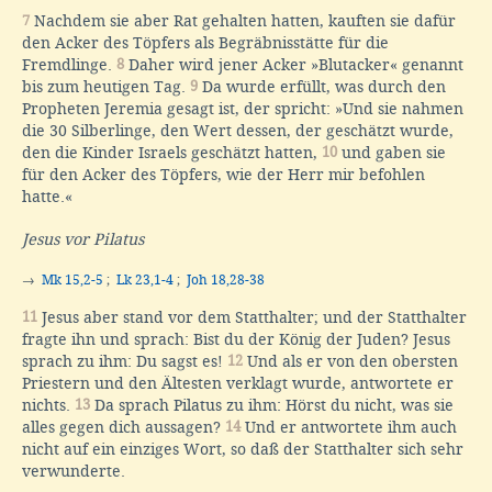
7
Nachdem sie aber Rat gehalten hatten, kauften sie dafür
den Acker des Töpfers als Begräbnisstätte für die
Fremdlinge.
8
Daher wird jener Acker »Blutacker« genannt
bis zum heutigen Tag.
9
Da wurde erfüllt, was durch den
Propheten Jeremia gesagt ist, der spricht: »Und sie nahmen
die 30 Silberlinge, den Wert dessen, der geschätzt wurde,
den die Kinder Israels geschätzt hatten,
10
und gaben sie
für den Acker des Töpfers, wie der Herr mir befohlen
hatte.«
Jesus vor Pilatus
→
Mk 15,2-5
;
Lk 23,1-4
;
Joh 18,28-38
11
Jesus aber stand vor dem Statthalter; und der Statthalter
fragte ihn und sprach: Bist du der König der Juden? Jesus
sprach zu ihm: Du sagst es!
12
Und als er von den obersten
Priestern und den Ältesten verklagt wurde, antwortete er
nichts.
13
Da sprach Pilatus zu ihm: Hörst du nicht, was sie
alles gegen dich aussagen?
14
Und er antwortete ihm auch
nicht auf ein einziges Wort, so daß der Statthalter sich sehr
verwunderte.