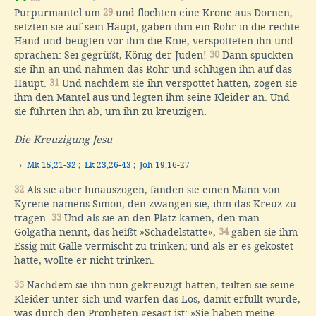
Purpurmantel um
29
und flochten eine Krone aus Dornen,
setzten sie auf sein Haupt, gaben ihm ein Rohr in die rechte
Hand und beugten vor ihm die Knie, verspotteten ihn und
sprachen: Sei gegrüßt, König der Juden!
30
Dann spuckten
sie ihn an und nahmen das Rohr und schlugen ihn auf das
Haupt.
31
Und nachdem sie ihn verspottet hatten, zogen sie
ihm den Mantel aus und legten ihm seine Kleider an. Und
sie führten ihn ab, um ihn zu kreuzigen.
Die Kreuzigung Jesu
→
Mk 15,21-32
;
Lk 23,26-43
;
Joh 19,16-27
32
Als sie aber hinauszogen, fanden sie einen Mann von
Kyrene namens Simon; den zwangen sie, ihm das Kreuz zu
tragen.
33
Und als sie an den Platz kamen, den man
Golgatha nennt, das heißt »Schädelstätte«,
34
gaben sie ihm
Essig mit Galle vermischt zu trinken; und als er es gekostet
hatte, wollte er nicht trinken.
35
Nachdem sie ihn nun gekreuzigt hatten, teilten sie seine
Kleider unter sich und warfen das Los, damit erfüllt würde,
was durch den Propheten gesagt ist: »Sie haben meine