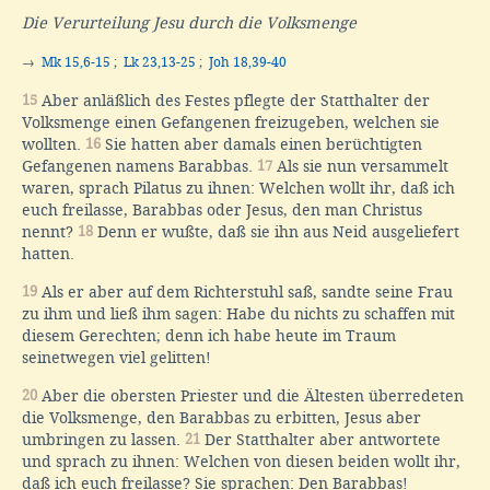
Die Verurteilung Jesu durch die Volksmenge
→
Mk 15,6-15
;
Lk 23,13-25
;
Joh 18,39-40
15
Aber anläßlich des Festes pflegte der Statthalter der
Volksmenge einen Gefangenen freizugeben, welchen sie
wollten.
16
Sie hatten aber damals einen berüchtigten
Gefangenen namens Barabbas.
17
Als sie nun versammelt
waren, sprach Pilatus zu ihnen: Welchen wollt ihr, daß ich
euch freilasse, Barabbas oder Jesus, den man Christus
nennt?
18
Denn er wußte, daß sie ihn aus Neid ausgeliefert
hatten.
19
Als er aber auf dem Richterstuhl saß, sandte seine Frau
zu ihm und ließ ihm sagen: Habe du nichts zu schaffen mit
diesem Gerechten; denn ich habe heute im Traum
seinetwegen viel gelitten!
20
Aber die obersten Priester und die Ältesten überredeten
die Volksmenge, den Barabbas zu erbitten, Jesus aber
umbringen zu lassen.
21
Der Statthalter aber antwortete
und sprach zu ihnen: Welchen von diesen beiden wollt ihr,
daß ich euch freilasse? Sie sprachen: Den Barabbas!