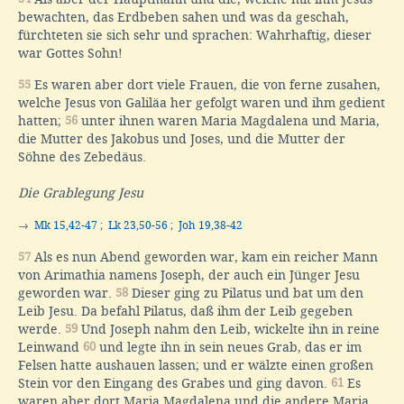
bewachten, das Erdbeben sahen und was da geschah,
fürchteten sie sich sehr und sprachen: Wahrhaftig, dieser
war Gottes Sohn!
55
Es waren aber dort viele Frauen, die von ferne zusahen,
welche Jesus von Galiläa her gefolgt waren und ihm gedient
hatten;
56
unter ihnen waren Maria Magdalena und Maria,
die Mutter des Jakobus und Joses, und die Mutter der
Söhne des Zebedäus.
Die Grablegung Jesu
→
Mk 15,42-47
;
Lk 23,50-56
;
Joh 19,38-42
57
Als es nun Abend geworden war, kam ein reicher Mann
von Arimathia namens Joseph, der auch ein Jünger Jesu
geworden war.
58
Dieser ging zu Pilatus und bat um den
Leib Jesu. Da befahl Pilatus, daß ihm der Leib gegeben
werde.
59
Und Joseph nahm den Leib, wickelte ihn in reine
Leinwand
60
und legte ihn in sein neues Grab, das er im
Felsen hatte aushauen lassen; und er wälzte einen großen
Stein vor den Eingang des Grabes und ging davon.
61
Es
waren aber dort Maria Magdalena und die andere Maria,