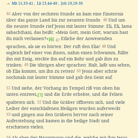
→
Mk 15,33-41
;
Lk 23,44-49
;
Joh 19,28-30
45
Aber von der sechsten Stunde an kam eine Finsternis
über das ganze Land bis zur neunten Stunde.
46
Und um
die neunte Stunde rief Jesus mit lauter Stimme: Eli, Eli, lama
sabachthani, das heißt: »Mein Gott, mein Gott, warum hast
du mich verlassen?«
Etliche der Anwesenden
[6]
47
sprachen, als sie es hörten: Der ruft den Elia!
48
Und
sogleich lief einer von ihnen, nahm einen Schwamm, füllte
ihn mit Essig, steckte ihn auf ein Rohr und gab ihm zu
trinken.
49
Die übrigen aber sprachen: Halt, laßt uns sehen,
ob Elia kommt, um ihn zu retten!
50
Jesus aber schrie
nochmals mit lauter Stimme und gab den Geist auf.
51
Und siehe, der Vorhang im Tempel riß von oben bis
unten entzwei,
und die Erde erbebte, und die Felsen
[7]
spalteten sich.
52
Und die Gräber öffneten sich, und viele
Leiber der entschlafenen Heiligen wurden auferweckt
53
und gingen aus den Gräbern hervor nach seiner
Auferstehung und kamen in die heilige Stadt und
erschienen vielen.
54
Als aber der Hauptmann und die, welche mit ihm Jesus