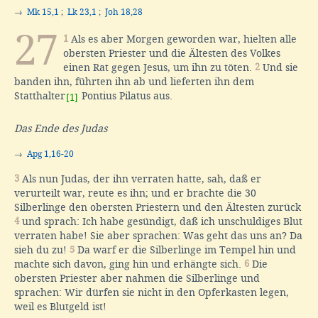
→
Mk 15,1
;
Lk 23,1
;
Joh 18,28
27
1
Als es aber Morgen geworden war, hielten alle
obersten Priester und die Ältesten des Volkes
einen Rat gegen Jesus, um ihn zu töten.
2
Und sie
banden ihn, führten ihn ab und lieferten ihn dem
Statthalter
Pontius Pilatus aus.
[1]
Das Ende des Judas
→
Apg 1,16-20
3
Als nun Judas, der ihn verraten hatte, sah, daß er
verurteilt war, reute es ihn; und er brachte die 30
Silberlinge den obersten Priestern und den Ältesten zurück
4
und sprach: Ich habe gesündigt, daß ich unschuldiges Blut
verraten habe! Sie aber sprachen: Was geht das uns an? Da
sieh du zu!
5
Da warf er die Silberlinge im Tempel hin und
machte sich davon, ging hin und erhängte sich.
6
Die
obersten Priester aber nahmen die Silberlinge und
sprachen: Wir dürfen sie nicht in den Opferkasten legen,
weil es Blutgeld ist!