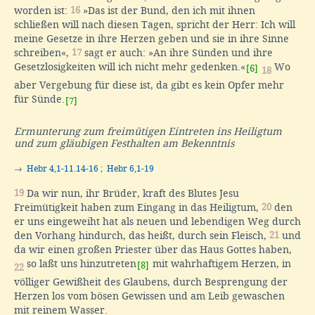
worden ist:
16
»Das ist der Bund, den ich mit ihnen
schließen will nach diesen Tagen, spricht der Herr: Ich will
meine Gesetze in ihre Herzen geben und sie in ihre Sinne
schreiben«,
17
sagt er auch: »An ihre Sünden und ihre
Gesetzlosigkeiten will ich nicht mehr gedenken.«
Wo
[6]
18
aber Vergebung für diese ist, da gibt es kein Opfer mehr
für Sünde.
[7]
Ermunterung zum freimütigen Eintreten ins Heiligtum
und zum gläubigen Festhalten am Bekenntnis
→
Hebr 4,1-11.14-16
;
Hebr 6,1-19
19
Da wir nun, ihr Brüder, kraft des Blutes Jesu
Freimütigkeit haben zum Eingang in das Heiligtum,
20
den
er uns eingeweiht hat als neuen und lebendigen Weg durch
den Vorhang hindurch, das heißt, durch sein Fleisch,
21
und
da wir einen großen Priester über das Haus Gottes haben,
so laßt uns hinzutreten
mit wahrhaftigem Herzen, in
[8]
22
völliger Gewißheit des Glaubens, durch Besprengung der
Herzen los vom bösen Gewissen und am Leib gewaschen
mit reinem Wasser.