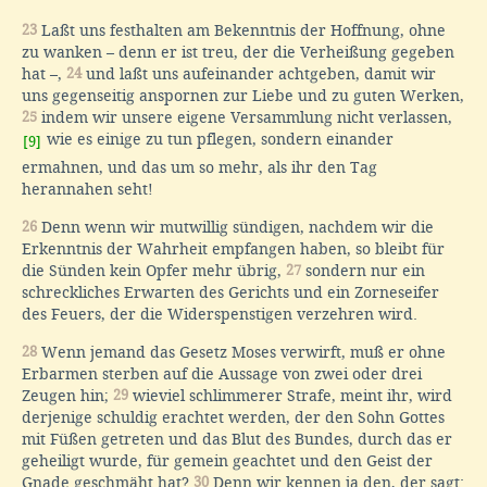
23
Laßt uns festhalten am Bekenntnis der Hoffnung, ohne
zu wanken – denn er ist treu, der die Verheißung gegeben
hat –,
24
und laßt uns aufeinander achtgeben, damit wir
uns gegenseitig anspornen zur Liebe und zu guten Werken,
25
indem wir unsere eigene Versammlung nicht verlassen,
wie es einige zu tun pflegen, sondern einander
[9]
ermahnen, und das um so mehr, als ihr den Tag
herannahen seht!
26
Denn wenn wir mutwillig sündigen, nachdem wir die
Erkenntnis der Wahrheit empfangen haben, so bleibt für
die Sünden kein Opfer mehr übrig,
27
sondern nur ein
schreckliches Erwarten des Gerichts und ein Zorneseifer
des Feuers, der die Widerspenstigen verzehren wird.
28
Wenn jemand das Gesetz Moses verwirft, muß er ohne
Erbarmen sterben auf die Aussage von zwei oder drei
Zeugen hin;
29
wieviel schlimmerer Strafe, meint ihr, wird
derjenige schuldig erachtet werden, der den Sohn Gottes
mit Füßen getreten und das Blut des Bundes, durch das er
geheiligt wurde, für gemein geachtet und den Geist der
Gnade geschmäht hat?
30
Denn wir kennen ja den, der sagt: