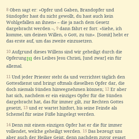
8
Oben sagt er: »Opfer und Gaben, Brandopfer und
Sündopfer hast du nicht gewollt, du hast auch kein
Wohlgefallen an ihnen« – die ja nach dem Gesetz
dargebracht werden –,
9
dann fährt er fort: »Siehe, ich
komme, um deinen Willen, o Gott, zu tun«. [Somit] hebt er
das erste auf, um das zweite einzusetzen.
10
Aufgrund dieses Willens sind wir geheiligt durch die
Opferung
des Leibes Jesu Christi, [und zwar] ein für
[5]
allemal.
11
Und jeder Priester steht da und verrichtet täglich den
Gottesdienst und bringt oftmals dieselben Opfer dar, die
doch niemals Sünden hinwegnehmen können;
12
Er aber
hat sich, nachdem er ein einziges Opfer für die Sünden
dargebracht hat, das für immer gilt, zur Rechten Gottes
gesetzt,
13
und er wartet hinfort, bis seine Feinde als
Schemel für seine Füße hingelegt werden.
14
Denn mit einem einzigen Opfer hat er die für immer
vollendet, welche geheiligt werden.
15
Das bezeugt uns
aber auch der Heilige Geist; denn nachdem zuvor gesagt