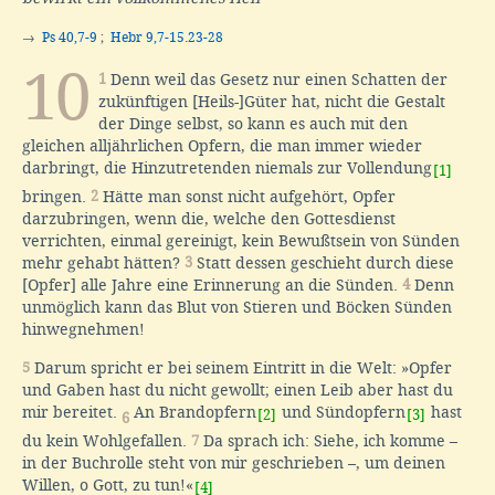
→
Ps 40,7-9
;
Hebr 9,7-15.23-28
10
1
Denn weil das Gesetz nur einen Schatten der
zukünftigen [Heils-]Güter hat, nicht die Gestalt
der Dinge selbst, so kann es auch mit den
gleichen alljährlichen Opfern, die man immer wieder
darbringt, die Hinzutretenden niemals zur Vollendung
[1]
bringen.
2
Hätte man sonst nicht aufgehört, Opfer
darzubringen, wenn die, welche den Gottesdienst
verrichten, einmal gereinigt, kein Bewußtsein von Sünden
mehr gehabt hätten?
3
Statt dessen geschieht durch diese
[Opfer] alle Jahre eine Erinnerung an die Sünden.
4
Denn
unmöglich kann das Blut von Stieren und Böcken Sünden
hinwegnehmen!
5
Darum spricht er bei seinem Eintritt in die Welt: »Opfer
und Gaben hast du nicht gewollt; einen Leib aber hast du
mir bereitet.
An Brandopfern
und Sündopfern
hast
[2]
[3]
6
du kein Wohlgefallen.
7
Da sprach ich: Siehe, ich komme –
in der Buchrolle steht von mir geschrieben –, um deinen
Willen, o Gott, zu tun!«
[4]