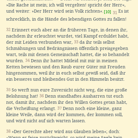
»Die Rache ist mein; ich will vergelten! spricht der Herr«,
und weiter: »Der Herr wird sein Volk richten«.
Es ist
[10]
31
schrecklich, in die Hände des lebendigen Gottes zu fallen!
32
Erinnert euch aber an die früheren Tage, in denen ihr,
nachdem ihr erleuchtet wurdet, viel Kampf erduldet habt,
der mit Leiden verbunden war,
33
da ihr teils selbst
Schmähungen und Bedrängnissen öffentlich preisgegeben
wart, teils mit denen Gemeinschaft hattet, die so behandelt
wurden.
34
Denn ihr hattet Mitleid mit mir in meinen
Ketten bewiesen und den Raub eurer Güter mit Freuden
hingenommen, weil ihr in euch selbst gewiß seid, daß ihr
ein besseres und bleibendes Gut in den Himmeln besitzt.
35
So werft nun eure Zuversicht nicht weg, die eine große
Belohnung hat!
36
Denn standhaftes Ausharren tut euch
not, damit ihr, nachdem ihr den Willen Gottes getan habt,
die Verheißung erlangt.
37
Denn noch eine kleine, ganz
kleine Weile, dann wird der kommen, der kommen soll,
und wird nicht auf sich warten lassen.
38
»Der Gerechte aber wird aus Glauben leben«; doch:
»Wenn er feige zurückweicht, so wird meine Seele kein