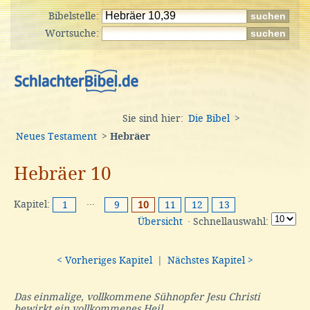
Bibelstelle:
Wortsuche:
Sie sind hier:
Die Bibel
>
Neues Testament
>
Hebräer
Hebräer 10
Kapitel:
···
1
9
10
11
12
13
Übersicht
· Schnellauswahl:
< Vorheriges Kapitel
|
Nächstes Kapitel >
Das einmalige, vollkommene Sühnopfer Jesu Christi
bewirkt ein vollkommenes Heil