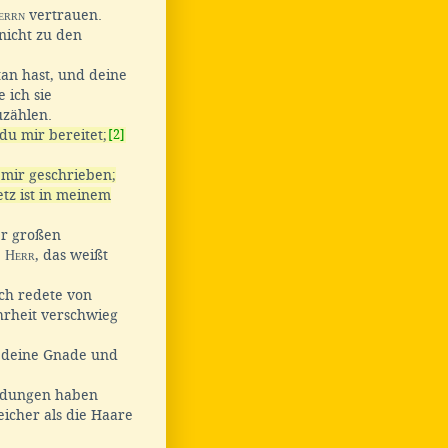
errn
vertrauen.
 nicht zu den
tan hast, und deine
e ich sie
uzählen.
du mir bereitet;
[2]
 mir geschrieben;
tz ist in meinem
er großen
,
Herr
, das weißt
ich redete von
rheit verschwieg
aß deine Gnade und
ldungen haben
eicher als die Haare