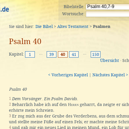
Bibelstelle:
Wortsuche:
Sie sind hier:
Die Bibel
>
Altes Testament
>
Psalmen
Psalm 40
Kapitel:
···
···
1
39
40
41
150
Übersicht
· Sc
< Vorheriges Kapitel
|
Nächstes Kapitel >
Psalm 40
1
Dem Vorsänger. Ein Psalm Davids.
2
Beharrlich habe ich auf den
Herrn
geharrt, da neigte er sic
erhörte mein Schreien.
3
Er zog mich aus der Grube des Verderbens, aus dem schmu
und stellte meine Füße auf einen Fels; er machte meine Schrit
4
und gab mir ein neues Lied in meinen Mund, ein Lob für un