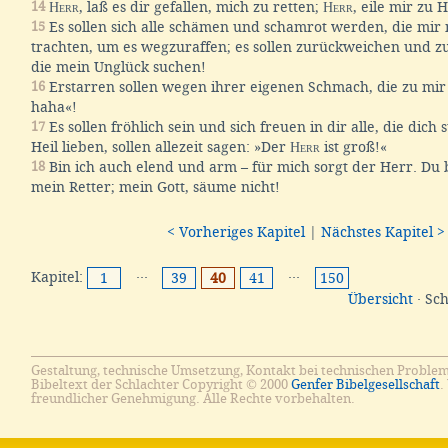
14
Herr
, laß es dir gefallen, mich zu retten;
Herr
, eile mir zu H
15
Es sollen sich alle schämen und schamrot werden, die mi
trachten, um es wegzuraffen; es sollen zurückweichen und 
die mein Unglück suchen!
16
Erstarren sollen wegen ihrer eigenen Schmach, die zu mir
haha«!
17
Es sollen fröhlich sein und sich freuen in dir alle, die dich
Heil lieben, sollen allezeit sagen: »Der
Herr
ist groß!«
18
Bin ich auch elend und arm – für mich sorgt der Herr. Du 
mein Retter; mein Gott, säume nicht!
< Vorheriges Kapitel
|
Nächstes Kapitel >
Kapitel:
···
···
1
39
40
41
150
Übersicht
· Sc
Gestaltung, technische Umsetzung, Kontakt bei technischen Proble
Bibeltext der Schlachter Copyright © 2000
Genfer Bibelgesellschaft
.
freundlicher Genehmigung. Alle Rechte vorbehalten.