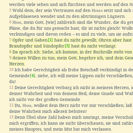
werden viele sehen und sich fürchten und werden auf den
H
5
Wohl dem, der sein Vertrauen auf den
Herrn
setzt und sich
Aufgeblasenen wendet und zu den abtrünnigen Lügnern.
6
Herr
, mein Gott, [wie] zahlreich sind die Wunder, die du ge
Pläne, die du für uns gemacht hast; dir ist nichts gleich! Wollt
verkündigen und davon reden – es sind zu viele, um sie aufz
7
Opfer und Gaben
[1]
hast du nicht gewollt; Ohren aber hast 
Brandopfer und Sündopfer
[3]
hast du nicht verlangt.
8
Da sprach ich: Siehe, ich komme, in der Buchrolle steht von
9
deinen Willen zu tun, mein Gott, begehre ich, und dein Gese
Herzen.
10
Ich habe Gerechtigkeit als frohe Botschaft verkündigt in d
Gemeinde
[4]
; siehe, ich will meine Lippen nicht verschließen
du!
11
Deine Gerechtigkeit verbarg ich nicht in meinem Herzen, 
deiner Wahrheit und von deinem Heil; deine Gnade und Wah
ich nicht vor der großen Gemeinde.
12
Du,
Herr
, wollest dein Herz nicht vor mir verschließen; l
deine Wahrheit mich allezeit behüten!
13
Denn Übel ohne Zahl haben mich umringt, meine Verschu
mich ergriffen; ich kann sie nicht überschauen; sie sind zahlr
meines Hauptes, und mein Mut hat mich verlassen.