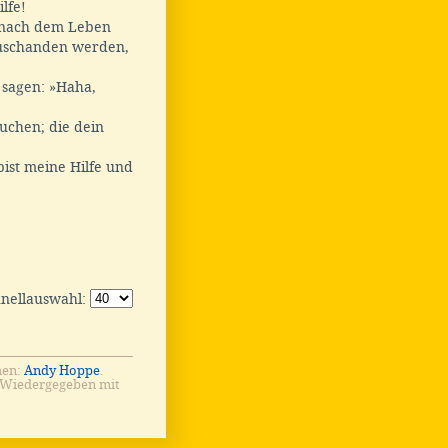
ilfe!
r nach dem Leben
zuschanden werden,
 sagen: »Haha,
 suchen; die dein
bist meine Hilfe und
hnellauswahl:
men:
Andy Hoppe
.
 Wiedergegeben mit