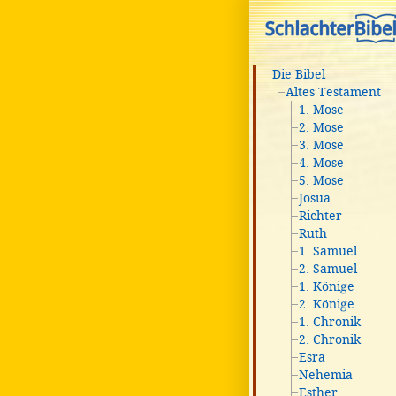
Die Bibel
Altes Testament
1. Mose
2. Mose
3. Mose
4. Mose
5. Mose
Josua
Richter
Ruth
1. Samuel
2. Samuel
1. Könige
2. Könige
1. Chronik
2. Chronik
Esra
Nehemia
Esther