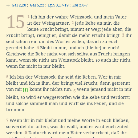
→
Gal 2,20
;
Gal 5,22
;
Eph 3,17-19
;
Kol 2,6-7
15
1
Ich bin der wahre Weinstock, und mein Vater
ist der Weingärtner.
2
Jede Rebe an mir, die
keine Frucht bringt, nimmt er weg; jede aber, die
Frucht bringt, reinigt er, damit sie mehr Frucht bringt.
3
Ihr
seid schon rein um des Wortes willen, das ich zu euch
geredet habe.
4
Bleibt in mir, und ich [bleibe] in euch!
Gleichwie die Rebe nicht von sich selbst aus Frucht bringen
kann, wenn sie nicht am Weinstock bleibt, so auch ihr nicht,
wenn ihr nicht in mir bleibt.
5
Ich bin der Weinstock, ihr seid die Reben. Wer in mir
bleibt und ich in ihm, der bringt viel Frucht; denn getrennt
von mir
könnt ihr nichts tun.
Wenn jemand nicht in mir
[1]
6
bleibt, so wird er weggeworfen wie die Rebe und verdorrt;
und solche sammelt man und wirft sie ins Feuer, und sie
brennen.
7
Wenn ihr in mir bleibt und meine Worte in euch bleiben,
so werdet ihr bitten, was ihr wollt, und es wird euch zuteil
werden.
8
Dadurch wird mein Vater verherrlicht, daß ihr