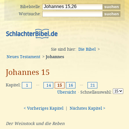
Bibelstelle:
Wortsuche:
Sie sind hier:
Die Bibel
>
Neues Testament
>
Johannes
Johannes 15
Kapitel:
···
···
1
14
15
16
21
Übersicht
· Schnellauswahl:
< Vorheriges Kapitel
|
Nächstes Kapitel >
Der Weinstock und die Reben