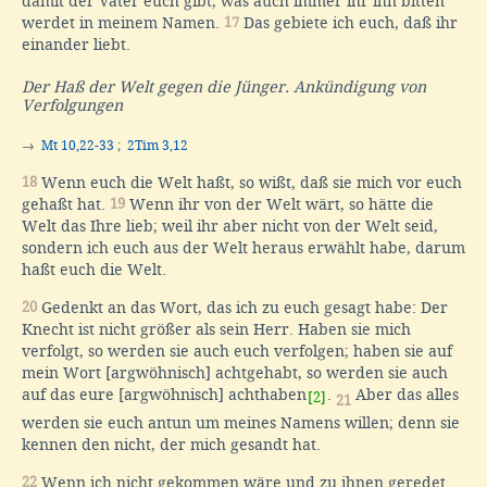
damit der Vater euch gibt, was auch immer ihr ihn bitten
werdet in meinem Namen.
17
Das gebiete ich euch, daß ihr
einander liebt.
Der Haß der Welt gegen die Jünger. Ankündigung von
Verfolgungen
→
Mt 10,22-33
;
2Tim 3,12
18
Wenn euch die Welt haßt, so wißt, daß sie mich vor euch
gehaßt hat.
19
Wenn ihr von der Welt wärt, so hätte die
Welt das Ihre lieb; weil ihr aber nicht von der Welt seid,
sondern ich euch aus der Welt heraus erwählt habe, darum
haßt euch die Welt.
20
Gedenkt an das Wort, das ich zu euch gesagt habe: Der
Knecht ist nicht größer als sein Herr. Haben sie mich
verfolgt, so werden sie auch euch verfolgen; haben sie auf
mein Wort [argwöhnisch] achtgehabt, so werden sie auch
auf das eure [argwöhnisch] achthaben
.
Aber das alles
[2]
21
werden sie euch antun um meines Namens willen; denn sie
kennen den nicht, der mich gesandt hat.
22
Wenn ich nicht gekommen wäre und zu ihnen geredet