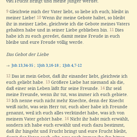
viel Frucht bringt und meine Jünger werdet.
9
Gleichwie mich der Vater liebt, so liebe ich euch; bleibt in
meiner Liebe!
10
Wenn ihr meine Gebote haltet, so bleibt
ihr in meiner Liebe, gleichwie ich die Gebote meines Vaters
gehalten habe und in seiner Liebe geblieben bin.
11
Dies
habe ich zu euch geredet, damit meine Freude in euch
bleibe und eure Freude völlig werde.
Das Gebot der Liebe
→
Joh 13,34-35
;
1Joh 3,16-18
;
1Joh 4,7-12
12
Das ist mein Gebot, daß ihr einander liebt, gleichwie ich
euch geliebt habe.
13
Größere Liebe hat niemand als die,
daß einer sein Leben läßt für seine Freunde.
14
Ihr seid
meine Freunde, wenn ihr tut, was immer ich euch gebiete.
15
Ich nenne euch nicht mehr Knechte, denn der Knecht
weiß nicht, was sein Herr tut; euch aber habe ich Freunde
genannt, weil ich euch alles verkündet habe, was ich von
meinem Vater gehört habe.
16
Nicht ihr habt mich erwählt,
sondern ich habe euch erwählt und euch dazu bestimmt,
daß ihr hingeht und Frucht bringt und eure Frucht bleibt,