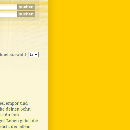
chnellauswahl:
mel empor und
che deinen Sohn,
ie du ihm
iges Leben gebe, die
dich, den allein