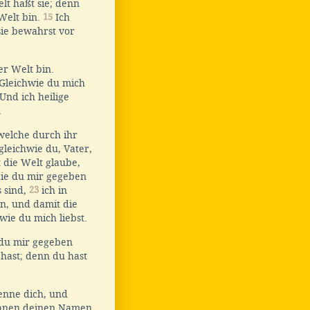
lt haßt sie; denn
 Welt bin.
15
Ich
sie bewahrst vor
er Welt bin.
Gleichwie du mich
Und ich heilige
.
 welche durch ihr
 gleichwie du, Vater,
t die Welt glaube,
die du mir gegeben
s sind,
23
ich in
en, und damit die
wie du mich liebst.
e du mir gegeben
 hast; denn du hast
kenne dich, und
ihnen deinen Namen