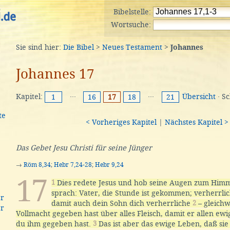
Bibelstelle:
Wortsuche:
Sie sind hier:
Die Bibel
>
Neues Testament
>
Johannes
Johannes 17
Kapitel:
···
···
Übersicht
· S
1
16
17
18
21
te
< Vorheriges Kapitel
|
Nächstes Kapitel >
Das Gebet Jesu Christi für seine Jünger
→
Röm 8,34
;
Hebr 7,24-28
;
Hebr 9,24
17
1
Dies redete Jesus und hob seine Augen zum Him
sprach: Vater, die Stunde ist gekommen; verherrli
er
damit auch dein Sohn dich verherrliche
2
– gleichw
er
Vollmacht gegeben hast über alles Fleisch, damit er allen ew
du ihm gegeben hast.
3
Das ist aber das ewige Leben, daß sie 