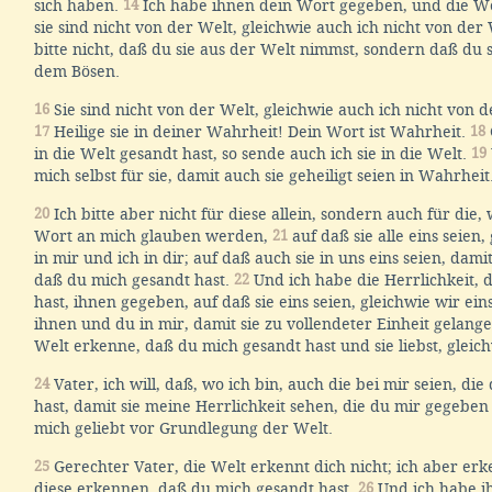
sich haben.
14
Ich habe ihnen dein Wort gegeben, und die We
sie sind nicht von der Welt, gleichwie auch ich nicht von der
bitte nicht, daß du sie aus der Welt nimmst, sondern daß du 
dem Bösen.
16
Sie sind nicht von der Welt, gleichwie auch ich nicht von d
17
Heilige sie in deiner Wahrheit! Dein Wort ist Wahrheit.
18
in die Welt gesandt hast, so sende auch ich sie in die Welt.
19
mich selbst für sie, damit auch sie geheiligt seien in Wahrheit
20
Ich bitte aber nicht für diese allein, sondern auch für die,
Wort an mich glauben werden,
21
auf daß sie alle eins seien,
in mir und ich in dir; auf daß auch sie in uns eins seien, dami
daß du mich gesandt hast.
22
Und ich habe die Herrlichkeit, 
hast, ihnen gegeben, auf daß sie eins seien, gleichwie wir ein
ihnen und du in mir, damit sie zu vollendeter Einheit gelang
Welt erkenne, daß du mich gesandt hast und sie liebst, gleich
24
Vater, ich will, daß, wo ich bin, auch die bei mir seien, di
hast, damit sie meine Herrlichkeit sehen, die du mir gegeben
mich geliebt vor Grundlegung der Welt.
25
Gerechter Vater, die Welt erkennt dich nicht; ich aber er
diese erkennen, daß du mich gesandt hast.
26
Und ich habe 