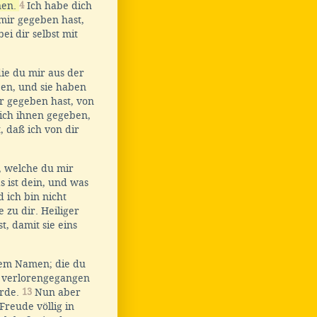
nen.
4
Ich habe dich
 mir gegeben hast,
ei dir selbst mit
e du mir aus der
ben, und sie haben
r gegeben hast, von
ich ihnen gegeben,
 daß ich von dir
e, welche du mir
s ist dein, und was
 ich bin nicht
 zu dir. Heiliger
, damit sie eins
inem Namen; die du
t verlorengegangen
ürde.
13
Nun aber
Freude völlig in