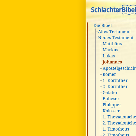
Die Bibel
Altes Testament
Neues Testament
Matthäus
Markus
Lukas
Johannes
Apostelgeschich
Römer
1. Korinther
2. Korinther
Galater
Epheser
Philipper
Kolosser
1. Thessalonich
2. Thessalonich
1. Timotheus
2. Timotheus