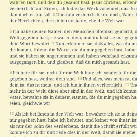
wahren Gott, und den du gesandt hast, Jesus Christus, erken
verherrlicht auf Erden; ich habe das Werk vollendet, das du
damit ich es tun soll.
5
Und nun verherrliche du mich, Vater, b
der Herrlichkeit, die ich bei dir hatte, ehe die Welt war.
6
Ich habe deinen Namen den Menschen offenbar gemacht, di
Welt gegeben hast; sie waren dein, und du hast sie mir gege
dein Wort bewahrt.
7
Nun erkennen sie, daß alles, was du mi
dir kommt;
8
denn die Worte, die du mir gegeben hast, habe 
und sie haben sie angenommen und haben wahrhaft erkannt,
ausgegangen bin, und glauben, daß du mich gesandt hast.
9
Ich bitte für sie; nicht für die Welt bitte ich, sondern für di
gegeben hast, weil sie dein sind.
10
Und alles, was mein ist, da
dein ist, das ist mein; und ich bin in ihnen verherrlicht.
11
Und
mehr in der Welt; diese aber sind in der Welt, und ich komme
Vater, bewahre sie in deinem Namen, die du mir gegeben hast
seien, gleichwie wir!
12
Als ich bei ihnen in der Welt war, bewahrte ich sie in de
mir gegeben hast, habe ich behütet, und keiner von ihnen is
als nur der Sohn des Verderbens, damit die Schrift erfüllt w
komme ich zu dir und rede dies in der Welt, damit sie meine 