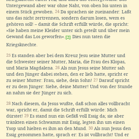
Untergewand aber war ohne Naht, von oben bis unten in
einem Stück gewoben.
24
Da sprachen sie zueinander: Laßt
uns das nicht zertrennen, sondern darum losen, wem es
gehören soll! – damit die Schrift erfüllt würde, die spricht:
»Sie haben meine Kleider unter sich geteilt und über mein
Gewand das Los geworfen«.
Dies nun taten die
[2]
Kriegsknechte.
25
Es standen aber bei dem Kreuz Jesu seine Mutter und
die Schwester seiner Mutter, Maria, die Frau des Klopas,
und Maria Magdalena.
26
Als nun Jesus seine Mutter sah
und den Jünger dabei stehen, den er lieb hatte, spricht er
zu seiner Mutter: Frau, siehe, dein Sohn!
27
Darauf spricht
er zu dem Jünger: Siehe, deine Mutter! Und von der Stunde
an nahm sie der Jünger zu sich.
28
Nach diesem, da Jesus wußte, daß schon alles vollbracht
war, spricht er, damit die Schrift erfüllt würde: Mich
dürstet!
29
Es stand nun ein Gefäß voll Essig da; sie aber
tränkten einen Schwamm mit Essig, legten ihn um einen
Ysop und hielten es ihm an den Mund.
30
Als nun Jesus den
Essig genommen hatte, sprach er: Es ist vollbracht! Und er