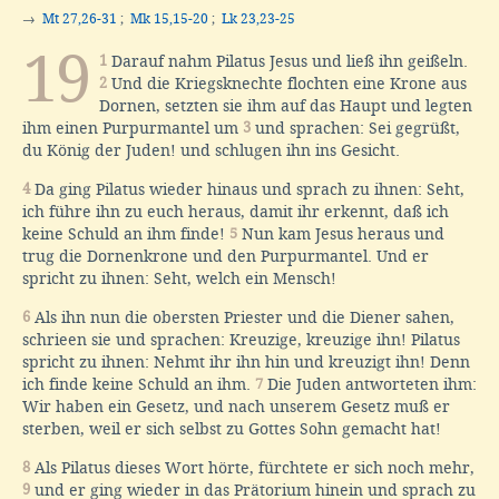
→
Mt 27,26-31
;
Mk 15,15-20
;
Lk 23,23-25
19
1
Darauf nahm Pilatus Jesus und ließ ihn geißeln.
2
Und die Kriegsknechte flochten eine Krone aus
Dornen, setzten sie ihm auf das Haupt und legten
ihm einen Purpurmantel um
3
und sprachen: Sei gegrüßt,
du König der Juden! und schlugen ihn ins Gesicht.
4
Da ging Pilatus wieder hinaus und sprach zu ihnen: Seht,
ich führe ihn zu euch heraus, damit ihr erkennt, daß ich
keine Schuld an ihm finde!
5
Nun kam Jesus heraus und
trug die Dornenkrone und den Purpurmantel. Und er
spricht zu ihnen: Seht, welch ein Mensch!
6
Als ihn nun die obersten Priester und die Diener sahen,
schrieen sie und sprachen: Kreuzige, kreuzige ihn! Pilatus
spricht zu ihnen: Nehmt ihr ihn hin und kreuzigt ihn! Denn
ich finde keine Schuld an ihm.
7
Die Juden antworteten ihm:
Wir haben ein Gesetz, und nach unserem Gesetz muß er
sterben, weil er sich selbst zu Gottes Sohn gemacht hat!
8
Als Pilatus dieses Wort hörte, fürchtete er sich noch mehr,
9
und er ging wieder in das Prätorium hinein und sprach zu