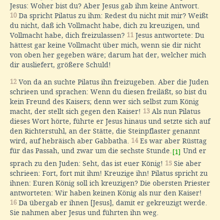
Jesus: Woher bist du? Aber Jesus gab ihm keine Antwort.
10
Da spricht Pilatus zu ihm: Redest du nicht mit mir? Weißt
du nicht, daß ich Vollmacht habe, dich zu kreuzigen, und
Vollmacht habe, dich freizulassen?
11
Jesus antwortete: Du
hättest gar keine Vollmacht über mich, wenn sie dir nicht
von oben her gegeben wäre; darum hat der, welcher mich
dir ausliefert, größere Schuld!
12
Von da an suchte Pilatus ihn freizugeben. Aber die Juden
schrieen und sprachen: Wenn du diesen freiläßt, so bist du
kein Freund des Kaisers; denn wer sich selbst zum König
macht, der stellt sich gegen den Kaiser!
13
Als nun Pilatus
dieses Wort hörte, führte er Jesus hinaus und setzte sich auf
den Richterstuhl, an der Stätte, die Steinpflaster genannt
wird, auf hebräisch aber Gabbatha.
14
Es war aber Rüsttag
für das Passah, und zwar um die sechste Stunde.
Und er
[1]
sprach zu den Juden: Seht, das ist euer König!
15
Sie aber
schrieen: Fort, fort mit ihm! Kreuzige ihn! Pilatus spricht zu
ihnen: Euren König soll ich kreuzigen? Die obersten Priester
antworteten: Wir haben keinen König als nur den Kaiser!
16
Da übergab er ihnen [Jesus], damit er gekreuzigt werde.
Sie nahmen aber Jesus und führten ihn weg.