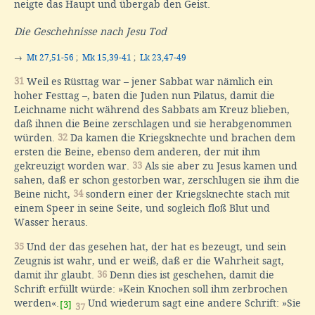
neigte das Haupt und übergab den Geist.
Die Geschehnisse nach Jesu Tod
→
Mt 27,51-56
;
Mk 15,39-41
;
Lk 23,47-49
31
Weil es Rüsttag war – jener Sabbat war nämlich ein
hoher Festtag –, baten die Juden nun Pilatus, damit die
Leichname nicht während des Sabbats am Kreuz blieben,
daß ihnen die Beine zerschlagen und sie herabgenommen
würden.
32
Da kamen die Kriegsknechte und brachen dem
ersten die Beine, ebenso dem anderen, der mit ihm
gekreuzigt worden war.
33
Als sie aber zu Jesus kamen und
sahen, daß er schon gestorben war, zerschlugen sie ihm die
Beine nicht,
34
sondern einer der Kriegsknechte stach mit
einem Speer in seine Seite, und sogleich floß Blut und
Wasser heraus.
35
Und der das gesehen hat, der hat es bezeugt, und sein
Zeugnis ist wahr, und er weiß, daß er die Wahrheit sagt,
damit ihr glaubt.
36
Denn dies ist geschehen, damit die
Schrift erfüllt würde: »Kein Knochen soll ihm zerbrochen
werden«.
Und wiederum sagt eine andere Schrift: »Sie
[3]
37