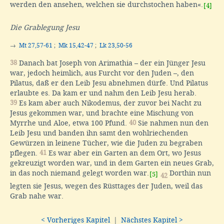
werden den ansehen, welchen sie durchstochen haben«.
[4]
Die Grablegung Jesu
→
Mt 27,57-61
;
Mk 15,42-47
;
Lk 23,50-56
38
Danach bat Joseph von Arimathia – der ein Jünger Jesu
war, jedoch heimlich, aus Furcht vor den Juden –, den
Pilatus, daß er den Leib Jesu abnehmen dürfe. Und Pilatus
erlaubte es. Da kam er und nahm den Leib Jesu herab.
39
Es kam aber auch Nikodemus, der zuvor bei Nacht zu
Jesus gekommen war, und brachte eine Mischung von
Myrrhe und Aloe, etwa 100 Pfund.
40
Sie nahmen nun den
Leib Jesu und banden ihn samt den wohlriechenden
Gewürzen in leinene Tücher, wie die Juden zu begraben
pflegen.
41
Es war aber ein Garten an dem Ort, wo Jesus
gekreuzigt worden war, und in dem Garten ein neues Grab,
in das noch niemand gelegt worden war.
Dorthin nun
[5]
42
legten sie Jesus, wegen des Rüsttages der Juden, weil das
Grab nahe war.
< Vorheriges Kapitel
|
Nächstes Kapitel >