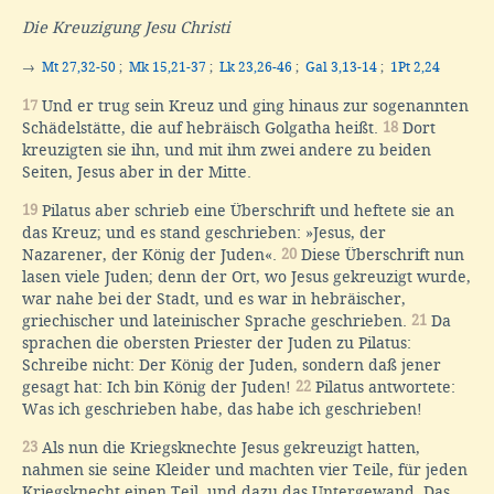
Die Kreuzigung Jesu Christi
→
Mt 27,32-50
;
Mk 15,21-37
;
Lk 23,26-46
;
Gal 3,13-14
;
1Pt 2,24
17
Und er trug sein Kreuz und ging hinaus zur sogenannten
Schädelstätte, die auf hebräisch Golgatha heißt.
18
Dort
kreuzigten sie ihn, und mit ihm zwei andere zu beiden
Seiten, Jesus aber in der Mitte.
19
Pilatus aber schrieb eine Überschrift und heftete sie an
das Kreuz; und es stand geschrieben: »Jesus, der
Nazarener, der König der Juden«.
20
Diese Überschrift nun
lasen viele Juden; denn der Ort, wo Jesus gekreuzigt wurde,
war nahe bei der Stadt, und es war in hebräischer,
griechischer und lateinischer Sprache geschrieben.
21
Da
sprachen die obersten Priester der Juden zu Pilatus:
Schreibe nicht: Der König der Juden, sondern daß jener
gesagt hat: Ich bin König der Juden!
22
Pilatus antwortete:
Was ich geschrieben habe, das habe ich geschrieben!
23
Als nun die Kriegsknechte Jesus gekreuzigt hatten,
nahmen sie seine Kleider und machten vier Teile, für jeden
Kriegsknecht einen Teil, und dazu das Untergewand. Das