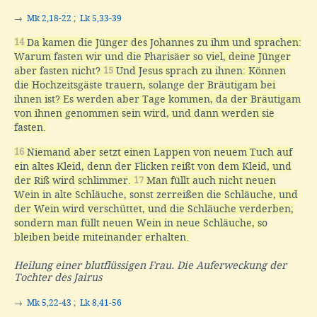
→
Mk 2,18-22
;
Lk 5,33-39
14
Da kamen die Jünger des Johannes zu ihm und sprachen:
Warum fasten wir und die Pharisäer so viel, deine Jünger
aber fasten nicht?
15
Und Jesus sprach zu ihnen: Können
die Hochzeitsgäste trauern, solange der Bräutigam bei
ihnen ist? Es werden aber Tage kommen, da der Bräutigam
von ihnen genommen sein wird, und dann werden sie
fasten.
16
Niemand aber setzt einen Lappen von neuem Tuch auf
ein altes Kleid, denn der Flicken reißt von dem Kleid, und
der Riß wird schlimmer.
17
Man füllt auch nicht neuen
Wein in alte Schläuche, sonst zerreißen die Schläuche, und
der Wein wird verschüttet, und die Schläuche verderben;
sondern man füllt neuen Wein in neue Schläuche, so
bleiben beide miteinander erhalten.
Heilung einer blutflüssigen Frau. Die Auferweckung der
Tochter des Jairus
→
Mk 5,22-43
;
Lk 8,41-56