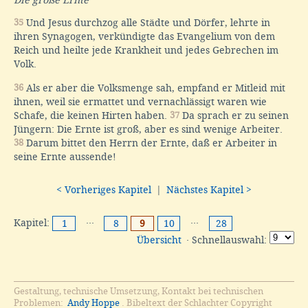
35
Und Jesus durchzog alle Städte und Dörfer, lehrte in
ihren Synagogen, verkündigte das Evangelium von dem
Reich und heilte jede Krankheit und jedes Gebrechen im
Volk.
36
Als er aber die Volksmenge sah, empfand er Mitleid mit
ihnen, weil sie ermattet und vernachlässigt waren wie
Schafe, die keinen Hirten haben.
37
Da sprach er zu seinen
Jüngern: Die Ernte ist groß, aber es sind wenige Arbeiter.
38
Darum bittet den Herrn der Ernte, daß er Arbeiter in
seine Ernte aussende!
< Vorheriges Kapitel
|
Nächstes Kapitel >
Kapitel:
···
···
1
8
9
10
28
Übersicht
· Schnellauswahl:
Gestaltung, technische Umsetzung, Kontakt bei technischen
Problemen:
Andy Hoppe
. Bibeltext der Schlachter Copyright