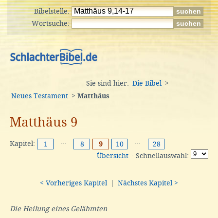
Bibelstelle:
Wortsuche:
Sie sind hier:
Die Bibel
>
Neues Testament
>
Matthäus
Matthäus 9
Kapitel:
···
···
1
8
9
10
28
Übersicht
· Schnellauswahl:
< Vorheriges Kapitel
|
Nächstes Kapitel >
Die Heilung eines Gelähmten