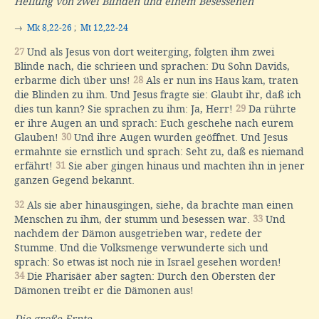
Heilung von zwei Blinden und einem Besessenen
→
Mk 8,22-26
;
Mt 12,22-24
27
Und als Jesus von dort weiterging, folgten ihm zwei
Blinde nach, die schrieen und sprachen: Du Sohn Davids,
erbarme dich über uns!
28
Als er nun ins Haus kam, traten
die Blinden zu ihm. Und Jesus fragte sie: Glaubt ihr, daß ich
dies tun kann? Sie sprachen zu ihm: Ja, Herr!
29
Da rührte
er ihre Augen an und sprach: Euch geschehe nach eurem
Glauben!
30
Und ihre Augen wurden geöffnet. Und Jesus
ermahnte sie ernstlich und sprach: Seht zu, daß es niemand
erfährt!
31
Sie aber gingen hinaus und machten ihn in jener
ganzen Gegend bekannt.
32
Als sie aber hinausgingen, siehe, da brachte man einen
Menschen zu ihm, der stumm und besessen war.
33
Und
nachdem der Dämon ausgetrieben war, redete der
Stumme. Und die Volksmenge verwunderte sich und
sprach: So etwas ist noch nie in Israel gesehen worden!
34
Die Pharisäer aber sagten: Durch den Obersten der
Dämonen treibt er die Dämonen aus!
Die große Ernte