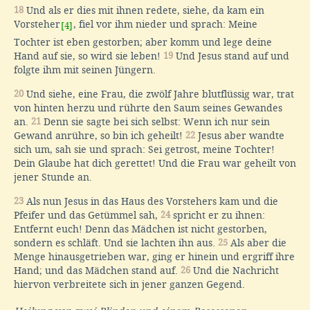
18
Und als er dies mit ihnen redete, siehe, da kam ein
Vorsteher
, fiel vor ihm nieder und sprach: Meine
[4]
Tochter ist eben gestorben; aber komm und lege deine
Hand auf sie, so wird sie leben!
19
Und Jesus stand auf und
folgte ihm mit seinen Jüngern.
20
Und siehe, eine Frau, die zwölf Jahre blutflüssig war, trat
von hinten herzu und rührte den Saum seines Gewandes
an.
21
Denn sie sagte bei sich selbst: Wenn ich nur sein
Gewand anrühre, so bin ich geheilt!
22
Jesus aber wandte
sich um, sah sie und sprach: Sei getrost, meine Tochter!
Dein Glaube hat dich gerettet! Und die Frau war geheilt von
jener Stunde an.
23
Als nun Jesus in das Haus des Vorstehers kam und die
Pfeifer und das Getümmel sah,
24
spricht er zu ihnen:
Entfernt euch! Denn das Mädchen ist nicht gestorben,
sondern es schläft. Und sie lachten ihn aus.
25
Als aber die
Menge hinausgetrieben war, ging er hinein und ergriff ihre
Hand; und das Mädchen stand auf.
26
Und die Nachricht
hiervon verbreitete sich in jener ganzen Gegend.