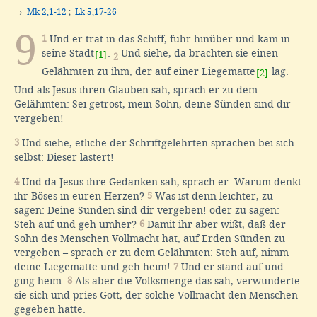
→
Mk 2,1-12
;
Lk 5,17-26
9
1
Und er trat in das Schiff, fuhr hinüber und kam in
seine Stadt
.
Und siehe, da brachten sie einen
[1]
2
Gelähmten zu ihm, der auf einer Liegematte
lag.
[2]
Und als Jesus ihren Glauben sah, sprach er zu dem
Gelähmten: Sei getrost, mein Sohn, deine Sünden sind dir
vergeben!
3
Und siehe, etliche der Schriftgelehrten sprachen bei sich
selbst: Dieser lästert!
4
Und da Jesus ihre Gedanken sah, sprach er: Warum denkt
ihr Böses in euren Herzen?
5
Was ist denn leichter, zu
sagen: Deine Sünden sind dir vergeben! oder zu sagen:
Steh auf und geh umher?
6
Damit ihr aber wißt, daß der
Sohn des Menschen Vollmacht hat, auf Erden Sünden zu
vergeben – sprach er zu dem Gelähmten: Steh auf, nimm
deine Liegematte und geh heim!
7
Und er stand auf und
ging heim.
8
Als aber die Volksmenge das sah, verwunderte
sie sich und pries Gott, der solche Vollmacht den Menschen
gegeben hatte.