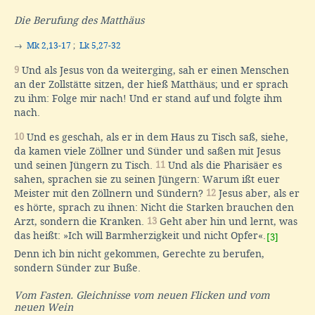
Die Berufung des Matthäus
→
Mk 2,13-17
;
Lk 5,27-32
9
Und als Jesus von da weiterging, sah er einen Menschen
an der Zollstätte sitzen, der hieß Matthäus; und er sprach
zu ihm: Folge mir nach! Und er stand auf und folgte ihm
nach.
10
Und es geschah, als er in dem Haus zu Tisch saß, siehe,
da kamen viele Zöllner und Sünder und saßen mit Jesus
und seinen Jüngern zu Tisch.
11
Und als die Pharisäer es
sahen, sprachen sie zu seinen Jüngern: Warum ißt euer
Meister mit den Zöllnern und Sündern?
12
Jesus aber, als er
es hörte, sprach zu ihnen: Nicht die Starken brauchen den
Arzt, sondern die Kranken.
13
Geht aber hin und lernt, was
das heißt: »Ich will Barmherzigkeit und nicht Opfer«.
[3]
Denn ich bin nicht gekommen, Gerechte zu berufen,
sondern Sünder zur Buße.
Vom Fasten. Gleichnisse vom neuen Flicken und vom
neuen Wein