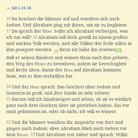
→
Jak 5,16-18
16
Da brachen die Männer auf und wandten sich nach
Sodom. Und Abraham ging mit ihnen, um sie zu begleiten.
17
Da sprach der
Herr
: Sollte ich Abraham verbergen, was
ich tun will?
18
Abraham soll doch gewiß zu einem großen
und starken Volk werden, und alle Völker der Erde sollen in
ihm gesegnet werden.
Denn ich habe ihn ersehen
,
[2]
19
daß er seinen Kindern und seinem Haus nach ihm gebiete,
den Weg des
Herrn
zu bewahren, indem sie Gerechtigkeit
und Recht üben, damit der
Herr
auf Abraham kommen
lasse, was er ihm verheißen hat.
20
Und der
Herr
sprach: Das Geschrei über Sodom und
Gomorra ist groß, und ihre Sünde ist sehr schwer.
21
Darum will ich hinabsteigen und sehen, ob sie es wirklich
ganz nach dem Geschrei über sie getrieben haben, das vor
mich gekommen ist, oder ob nicht; ich will es wissen!
22
Und die Männer wandten ihr Angesicht von dort und
gingen nach Sodom; aber Abraham blieb noch stehen vor
dem
Herrn
.
23
Und Abraham trat näher und sprach: Willst