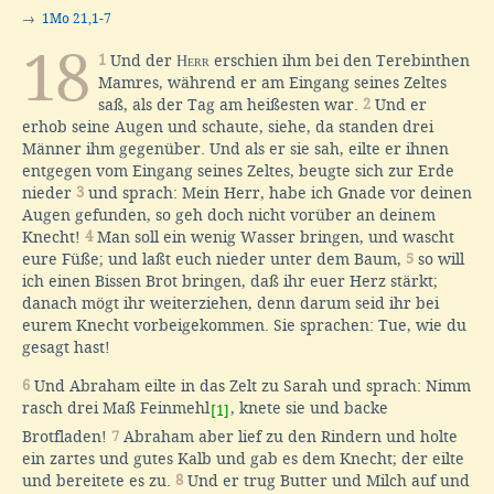
→
1Mo 21,1-7
18
1
Und der
Herr
erschien ihm bei den Terebinthen
Mamres, während er am Eingang seines Zeltes
saß, als der Tag am heißesten war.
2
Und er
erhob seine Augen und schaute, siehe, da standen drei
Männer ihm gegenüber. Und als er sie sah, eilte er ihnen
entgegen vom Eingang seines Zeltes, beugte sich zur Erde
nieder
3
und sprach: Mein Herr, habe ich Gnade vor deinen
Augen gefunden, so geh doch nicht vorüber an deinem
Knecht!
4
Man soll ein wenig Wasser bringen, und wascht
eure Füße; und laßt euch nieder unter dem Baum,
5
so will
ich einen Bissen Brot bringen, daß ihr euer Herz stärkt;
danach mögt ihr weiterziehen, denn darum seid ihr bei
eurem Knecht vorbeigekommen. Sie sprachen: Tue, wie du
gesagt hast!
6
Und Abraham eilte in das Zelt zu Sarah und sprach: Nimm
rasch drei Maß Feinmehl
, knete sie und backe
[1]
Brotfladen!
7
Abraham aber lief zu den Rindern und holte
ein zartes und gutes Kalb und gab es dem Knecht; der eilte
und bereitete es zu.
8
Und er trug Butter und Milch auf und