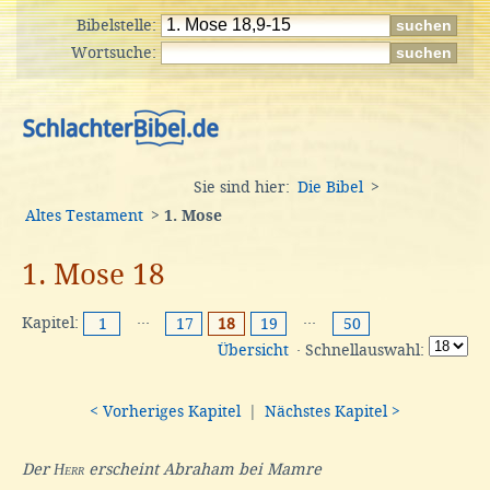
Bibelstelle:
Wortsuche:
Sie sind hier:
Die Bibel
>
Altes Testament
>
1. Mose
1. Mose 18
Kapitel:
···
···
1
17
18
19
50
Übersicht
· Schnellauswahl:
< Vorheriges Kapitel
|
Nächstes Kapitel >
Der
Herr
erscheint Abraham bei Mamre