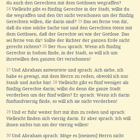
du auch den Gerechten mit dem Gottlosen wegraffen?
24
Vielleicht gibt es fünfzig Gerechte in der Stadt; willst du
die wegraffen und den Ort nicht verschonen um der fünfzig
Gerechten willen, die darin sind?
25
Das sei ferne von dir,
daß du eine solche Sache tust und den Gerechten tötest mit
dem Gottlosen, daß der Gerechte sei wie der Gottlose. Das
sei ferne von dir! Sollte der Richter der ganzen Erde nicht
gerecht richten?
26
Der
Herr
sprach: Wenn ich fünfzig
Gerechte in Sodom finde, in der Stadt, so will ich um
ihretwillen den ganzen Ort verschonen!
27
Und Abraham antwortete und sprach: Ach siehe, ich
habe es gewagt, mit dem Herrn zu reden, obwohl ich nur
Staub und Asche bin!
28
Vielleicht gibt es fünf weniger als
fünfzig Gerechte darin; willst du denn die ganze Stadt
verderben um der fünf willen? Er sprach: Wenn ich darin
fünfundvierzig finde, so will ich sie nicht verderben!
29
Und er fuhr weiter fort mit ihm zu reden und sprach:
Vielleicht finden sich vierzig darin. Er aber sprach: Ich will
ihnen nichts tun um der vierzig willen!
30
Und Abraham sprach: Möge es [meinen] Herrn nicht