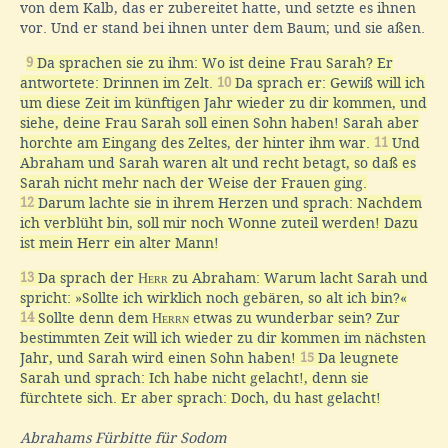
von dem Kalb, das er zubereitet hatte, und setzte es ihnen
vor. Und er stand bei ihnen unter dem Baum; und sie aßen.
9
Da sprachen sie zu ihm: Wo ist deine Frau Sarah? Er
antwortete: Drinnen im Zelt.
10
Da sprach er: Gewiß will ich
um diese Zeit im künftigen Jahr wieder zu dir kommen, und
siehe, deine Frau Sarah soll einen Sohn haben! Sarah aber
horchte am Eingang des Zeltes, der hinter ihm war.
11
Und
Abraham und Sarah waren alt und recht betagt, so daß es
Sarah nicht mehr nach der Weise der Frauen ging.
12
Darum lachte sie in ihrem Herzen und sprach: Nachdem
ich verblüht bin, soll mir noch Wonne zuteil werden! Dazu
ist mein Herr ein alter Mann!
13
Da sprach der
Herr
zu Abraham: Warum lacht Sarah und
spricht: »Sollte ich wirklich noch gebären, so alt ich bin?«
14
Sollte denn dem
Herrn
etwas zu wunderbar sein? Zur
bestimmten Zeit will ich wieder zu dir kommen im nächsten
Jahr, und Sarah wird einen Sohn haben!
15
Da leugnete
Sarah und sprach: Ich habe nicht gelacht!, denn sie
fürchtete sich. Er aber sprach: Doch, du hast gelacht!
Abrahams Fürbitte für Sodom