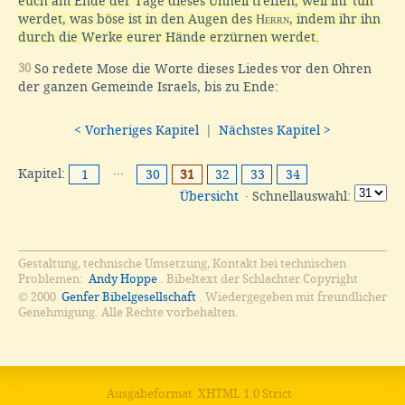
euch am Ende der Tage dieses Unheil treffen, weil ihr tun
werdet, was böse ist in den Augen des
Herrn
, indem ihr ihn
durch die Werke eurer Hände erzürnen werdet.
30
So redete Mose die Worte dieses Liedes vor den Ohren
der ganzen Gemeinde Israels, bis zu Ende:
< Vorheriges Kapitel
|
Nächstes Kapitel >
Kapitel:
···
1
30
31
32
33
34
Übersicht
· Schnellauswahl:
Gestaltung, technische Umsetzung, Kontakt bei technischen
Problemen:
Andy Hoppe
. Bibeltext der Schlachter Copyright
© 2000
Genfer Bibelgesellschaft
. Wiedergegeben mit freundlicher
Genehmigung. Alle Rechte vorbehalten.
Ausgabeformat
XHTML 1.0 Strict
.