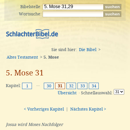
Bibelstelle:
Wortsuche:
Sie sind hier:
Die Bibel
>
Altes Testament
>
5. Mose
5. Mose 31
Kapitel:
···
1
30
31
32
33
34
Übersicht
· Schnellauswahl:
< Vorheriges Kapitel
|
Nächstes Kapitel >
Josua wird Moses Nachfolger