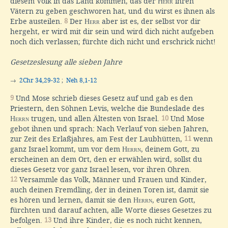
diesem Volk in das Land kommen, das der
Herr
ihren
Vätern zu geben geschworen hat, und du wirst es ihnen als
Erbe austeilen.
8
Der
Herr
aber ist es, der selbst vor dir
hergeht, er wird mit dir sein und wird dich nicht aufgeben
noch dich verlassen; fürchte dich nicht und erschrick nicht!
Gesetzeslesung alle sieben Jahre
→
2Chr 34,29-32
;
Neh 8,1-12
9
Und Mose schrieb dieses Gesetz auf und gab es den
Priestern, den Söhnen Levis, welche die Bundeslade des
Herrn
trugen, und allen Ältesten von Israel.
10
Und Mose
gebot ihnen und sprach: Nach Verlauf von sieben Jahren,
zur Zeit des Erlaßjahres, am Fest der Laubhütten,
11
wenn
ganz Israel kommt, um vor dem
Herrn
, deinem Gott, zu
erscheinen an dem Ort, den er erwählen wird, sollst du
dieses Gesetz vor ganz Israel lesen, vor ihren Ohren.
12
Versammle das Volk, Männer und Frauen und Kinder,
auch deinen Fremdling, der in deinen Toren ist, damit sie
es hören und lernen, damit sie den
Herrn
, euren Gott,
fürchten und darauf achten, alle Worte dieses Gesetzes zu
befolgen.
13
Und ihre Kinder, die es noch nicht kennen,