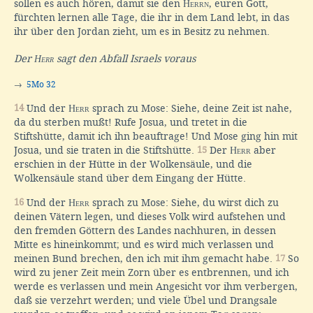
sollen es auch hören, damit sie den
Herrn
, euren Gott,
fürchten lernen alle Tage, die ihr in dem Land lebt, in das
ihr über den Jordan zieht, um es in Besitz zu nehmen.
Der
Herr
sagt den Abfall Israels voraus
→
5Mo 32
14
Und der
Herr
sprach zu Mose: Siehe, deine Zeit ist nahe,
da du sterben mußt! Rufe Josua, und tretet in die
Stiftshütte, damit ich ihn beauftrage! Und Mose ging hin mit
Josua, und sie traten in die Stiftshütte.
15
Der
Herr
aber
erschien in der Hütte in der Wolkensäule, und die
Wolkensäule stand über dem Eingang der Hütte.
16
Und der
Herr
sprach zu Mose: Siehe, du wirst dich zu
deinen Vätern legen, und dieses Volk wird aufstehen und
den fremden Göttern des Landes nachhuren, in dessen
Mitte es hineinkommt; und es wird mich verlassen und
meinen Bund brechen, den ich mit ihm gemacht habe.
17
So
wird zu jener Zeit mein Zorn über es entbrennen, und ich
werde es verlassen und mein Angesicht vor ihm verbergen,
daß sie verzehrt werden; und viele Übel und Drangsale