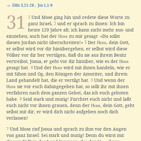
→
5Mo 3,21-28
;
Jos 1,1-9
31
1
Und Mose ging hin und redete diese Worte zu
ganz Israel,
2
und er sprach zu ihnen: Ich bin
heute 120 Jahre alt; ich kann nicht mehr aus- und
einziehen; auch hat der
Herr
zu mir gesagt: »Du sollst
diesen Jordan nicht überschreiten!«
3
Der
Herr
, dein Gott,
er selbst wird vor dir hinübergehen; er selbst wird diese
Völker vor dir her vertilgen, daß du sie aus ihrem Besitz
vertreibst; Josua,
er
geht vor dir hinüber, wie es der
Herr
gesagt hat.
4
Und der
Herr
wird mit ihnen handeln, wie er
mit Sihon und Og, den Königen der Amoriter, und ihrem
Land gehandelt hat, die er vertilgt hat.
5
Und wenn der
Herr
sie vor euch dahingegeben hat, so sollt ihr mit ihnen
verfahren nach dem ganzen Gebot, das ich euch geboten
habe.
6
Seid stark und mutig! Fürchtet euch nicht und laßt
euch nicht vor ihnen grauen, denn der
Herr
, dein Gott, geht
selbst mit dir; er wird dich nicht aufgeben noch dich
verlassen!
7
Und Mose rief Josua und sprach zu ihm vor den Augen
von ganz Israel: Sei stark und mutig! Denn du wirst mit