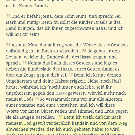
es die Kinder Israels.
23
Und er befahl Josua, dem Sohn Nuns, und sprach: Sei
stark und mutig! Denn du sollst die Kinder Israels in das
Land bringen, das ich ihnen zugeschworen habe, und ich
will mit dir sein!
24
Als nun Mose damit fertig war, die Worte dieses Gesetzes
vollständig in ein Buch zu schreiben,
25
da gebot er den
Leviten, welche die Bundeslade des
Herrn
trugen, und
sprach:
26
Nehmt das Buch dieses Gesetzes und legt es
neben die Bundeslade des
Herrn
, eures Gottes, damit es
dort ein Zeuge gegen dich sei.
27
Denn ich kenne deinen
Ungehorsam und deine Halsstarrigkeit. Siehe, noch [bis]
heute, während ich [noch] unter euch lebe, seid ihr
ungehorsam gegen den
Herrn
gewesen; wieviel mehr nach
meinem Tod!
28
So versammelt nun vor mir alle Ältesten
eurer Stämme und eure Vorsteher, und ich will diese
Worte vor ihren Ohren reden und Himmel und Erde gegen
sie als Zeugen bestellen.
29
Denn ich weiß, daß ihr nach
meinem Tod gewiß verderblich handeln und von dem Weg
abweichen werdet, den ich euch geboten habe; so wird