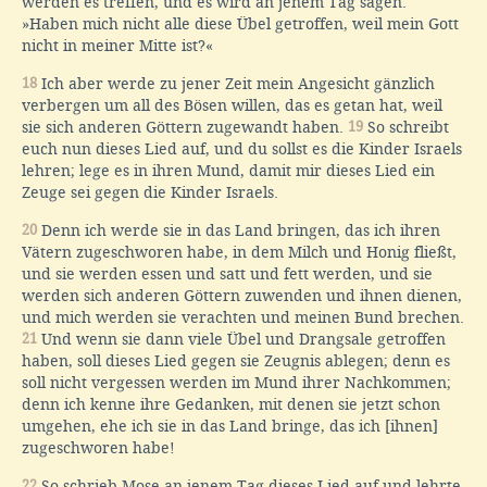
werden es treffen, und es wird an jenem Tag sagen:
»Haben mich nicht alle diese Übel getroffen, weil mein Gott
nicht in meiner Mitte ist?«
18
Ich aber werde zu jener Zeit mein Angesicht gänzlich
verbergen um all des Bösen willen, das es getan hat, weil
sie sich anderen Göttern zugewandt haben.
19
So schreibt
euch nun dieses Lied auf, und du sollst es die Kinder Israels
lehren; lege es in ihren Mund, damit mir dieses Lied ein
Zeuge sei gegen die Kinder Israels.
20
Denn ich werde sie in das Land bringen, das ich ihren
Vätern zugeschworen habe, in dem Milch und Honig fließt,
und sie werden essen und satt und fett werden, und sie
werden sich anderen Göttern zuwenden und ihnen dienen,
und mich werden sie verachten und meinen Bund brechen.
21
Und wenn sie dann viele Übel und Drangsale getroffen
haben, soll dieses Lied gegen sie Zeugnis ablegen; denn es
soll nicht vergessen werden im Mund ihrer Nachkommen;
denn ich kenne ihre Gedanken, mit denen sie jetzt schon
umgehen, ehe ich sie in das Land bringe, das ich [ihnen]
zugeschworen habe!
22
So schrieb Mose an jenem Tag dieses Lied auf und lehrte