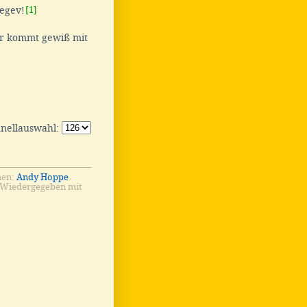
egev!
[1]
er kommt gewiß mit
hnellauswahl:
men:
Andy Hoppe
.
 Wiedergegeben mit