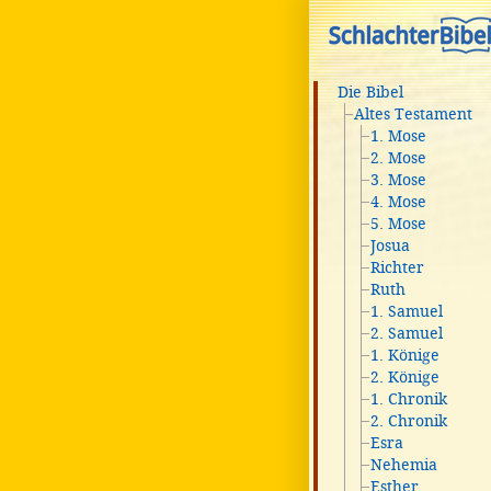
Die Bibel
Altes Testament
1. Mose
2. Mose
3. Mose
4. Mose
5. Mose
Josua
Richter
Ruth
1. Samuel
2. Samuel
1. Könige
2. Könige
1. Chronik
2. Chronik
Esra
Nehemia
Esther