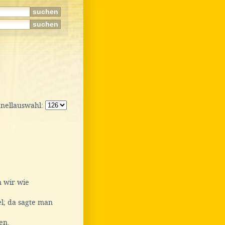
hnellauswahl:
 wir wie
l; da sagte man
en.