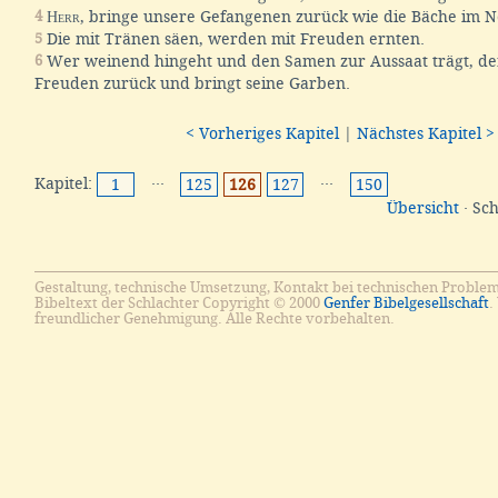
4
Herr
, bringe unsere Gefangenen zurück wie die Bäche im N
5
Die mit Tränen säen, werden mit Freuden ernten.
6
Wer weinend hingeht und den Samen zur Aussaat trägt, d
Freuden zurück und bringt seine Garben.
< Vorheriges Kapitel
|
Nächstes Kapitel >
Kapitel:
···
···
1
125
126
127
150
Übersicht
· Sc
Gestaltung, technische Umsetzung, Kontakt bei technischen Proble
Bibeltext der Schlachter Copyright © 2000
Genfer Bibelgesellschaft
.
freundlicher Genehmigung. Alle Rechte vorbehalten.