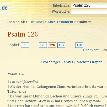
Bibelstelle:
Wortsuche:
Sie sind hier:
Die Bibel
>
Altes Testament
>
Psalmen
Psalm 126
Kapitel:
···
···
1
125
126
127
150
Übersicht
· Sc
< Vorheriges Kapitel
|
Nächstes Kapitel >
Psalm 126
1
Ein Wallfahrtslied.
1
Als der
Herr
die Gefangenen Zions zurückbrachte, da waren
Träumende.
2
Da war unser Mund voll Lachen und unsere Zunge voll Jube
unter den Heiden: »Der
Herr
hat Großes an ihnen getan!«
3
Der
Herr
hat Großes an uns getan, wir sind fröhlich geword