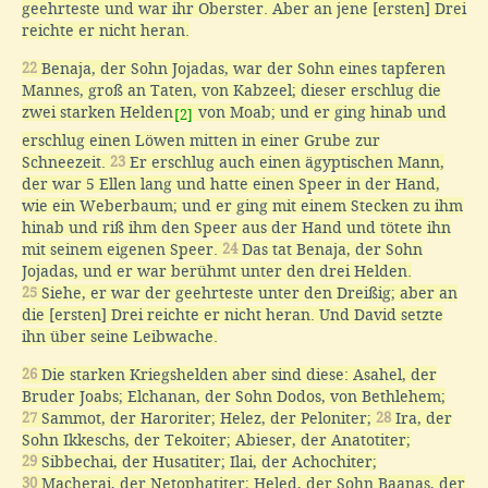
geehrteste und war ihr Oberster. Aber an jene [ersten] Drei
reichte er nicht heran.
22
Benaja, der Sohn Jojadas, war der Sohn eines tapferen
Mannes, groß an Taten, von Kabzeel; dieser erschlug die
zwei starken Helden
von Moab; und er ging hinab und
[2]
erschlug einen Löwen mitten in einer Grube zur
Schneezeit.
23
Er erschlug auch einen ägyptischen Mann,
der war 5 Ellen lang und hatte einen Speer in der Hand,
wie ein Weberbaum; und er ging mit einem Stecken zu ihm
hinab und riß ihm den Speer aus der Hand und tötete ihn
mit seinem eigenen Speer.
24
Das tat Benaja, der Sohn
Jojadas, und er war berühmt unter den drei Helden.
25
Siehe, er war der geehrteste unter den Dreißig; aber an
die [ersten] Drei reichte er nicht heran. Und David setzte
ihn über seine Leibwache.
26
Die starken Kriegshelden aber sind diese: Asahel, der
Bruder Joabs; Elchanan, der Sohn Dodos, von Bethlehem;
27
Sammot, der Haroriter; Helez, der Peloniter;
28
Ira, der
Sohn Ikkeschs, der Tekoiter; Abieser, der Anatotiter;
29
Sibbechai, der Husatiter; Ilai, der Achochiter;
30
Macherai, der Netophatiter; Heled, der Sohn Baanas, der