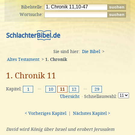
Bibelstelle:
Wortsuche:
Sie sind hier:
Die Bibel
>
Altes Testament
>
1. Chronik
1. Chronik 11
Kapitel:
···
···
1
10
11
12
29
Übersicht
· Schnellauswahl:
< Vorheriges Kapitel
|
Nächstes Kapitel >
David wird König über Israel und erobert Jerusalem