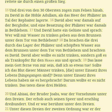
rettete sie durch einen großen Sieg.
15
Und drei von den 30 Obersten zogen zum Felsen hinab,
zu David in die Höhle Adullam, als das Heer der Philister im
Tal der Rephaiter lagerte.
16
David aber war damals auf
der Berghöhe; und eine Besatzung der Philister war damals
in Bethlehem.
17
Und David hatte ein Gelüste und sprach:
Wer will mir Wasser zu trinken geben aus dem Brunnen
unter dem Tor von Bethlehem?
18
Da brachen die drei
durch das Lager der Philister und schöpften Wasser aus
dem Brunnen unter dem Tor von Bethlehem und brachten
es David. David aber wollte es nicht trinken, sondern goß es
als Trankopfer für den
Herrn
aus und sprach:
19
Das lasse
mein Gott ferne von mir sein, daß ich so etwas tue! Sollte
ich das Blut dieser Männer trinken, [die] unter Einsatz ihres
Lebens [hingegangen sind]? Denn unter Einsatz ihres
Lebens haben sie es hergebracht! Darum wollte er es nicht
trinken. Das taten diese drei Helden.
20
Und Abisai, der Bruder Joabs, war der Vornehmste unter
den Dreien. Der erhob auch seinen Speer und erschlug
dreihundert. Und er war berühmt unter den Dreien.
21
Unter diesen Dreien der zweiten Ordnung war er der