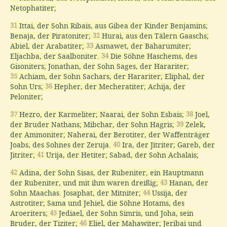
Netophatiter;
31
Ittai, der Sohn Ribais, aus Gibea der Kinder Benjamins;
Benaja, der Piratoniter;
32
Hurai, aus den Tälern Gaaschs;
Abiel, der Arabatiter;
33
Asmawet, der Baharumiter;
Eljachba, der Saalboniter.
34
Die Söhne Haschems, des
Gisoniters; Jonathan, der Sohn Sages, der Harariter;
35
Achiam, der Sohn Sachars, der Harariter; Eliphal, der
Sohn Urs;
36
Hepher, der Mecheratiter; Achija, der
Peloniter;
37
Hezro, der Karmeliter; Naarai, der Sohn Esbais;
38
Joel,
der Bruder Nathans; Mibchar, der Sohn Hagris;
39
Zelek,
der Ammoniter; Naherai, der Berotiter, der Waffenträger
Joabs, des Sohnes der Zeruja.
40
Ira, der Jitriter; Gareb, der
Jitriter;
41
Urija, der Hetiter; Sabad, der Sohn Achalais;
42
Adina, der Sohn Sisas, der Rubeniter, ein Hauptmann
der Rubeniter, und mit ihm waren dreißig;
43
Hanan, der
Sohn Maachas. Josaphat, der Mitniter;
44
Ussija, der
Astrotiter; Sama und Jehiel, die Söhne Hotams, des
Aroeriters;
45
Jediael, der Sohn Simris, und Joha, sein
Bruder, der Tiziter;
46
Eliel, der Mahawiter; Jeribai und