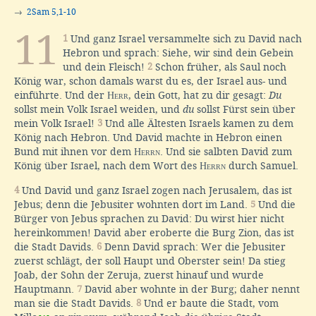
→
2Sam 5,1-10
11
1
Und ganz Israel versammelte sich zu David nach
Hebron und sprach: Siehe, wir sind dein Gebein
und dein Fleisch!
2
Schon früher, als Saul noch
König war, schon damals warst du es, der Israel aus- und
einführte. Und der
Herr
, dein Gott, hat zu dir gesagt:
Du
sollst mein Volk Israel weiden, und
du
sollst Fürst sein über
mein Volk Israel!
3
Und alle Ältesten Israels kamen zu dem
König nach Hebron. Und David machte in Hebron einen
Bund mit ihnen vor dem
Herrn
. Und sie salbten David zum
König über Israel, nach dem Wort des
Herrn
durch Samuel.
4
Und David und ganz Israel zogen nach Jerusalem, das ist
Jebus; denn die Jebusiter wohnten dort im Land.
5
Und die
Bürger von Jebus sprachen zu David: Du wirst hier nicht
hereinkommen! David aber eroberte die Burg Zion, das ist
die Stadt Davids.
6
Denn David sprach: Wer die Jebusiter
zuerst schlägt, der soll Haupt und Oberster sein! Da stieg
Joab, der Sohn der Zeruja, zuerst hinauf und wurde
Hauptmann.
7
David aber wohnte in der Burg; daher nennt
man sie die Stadt Davids.
8
Und er baute die Stadt, vom