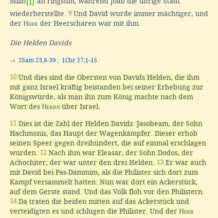
Millo
an ringsum, während Joab die übrige Stadt
[1]
wiederherstellte.
9
Und David wurde immer mächtiger, und
der
Herr
der Heerscharen war mit ihm.
Die Helden Davids
→
2Sam 23,8-39
;
1Chr 27,1-15
10
Und dies sind die Obersten von Davids Helden, die ihm
mit ganz Israel kräftig beistanden bei seiner Erhebung zur
Königswürde, als man ihn zum König machte nach dem
Wort des
Herrn
über Israel.
11
Dies ist die Zahl der Helden Davids: Jasobeam, der Sohn
Hachmonis, das Haupt der Wagenkämpfer. Dieser erhob
seinen Speer gegen dreihundert, die auf einmal erschlagen
wurden.
12
Nach ihm war Eleasar, der Sohn Dodos, der
Achochiter; der war unter den drei Helden.
13
Er war auch
mit David bei Pas-Dammim, als die Philister sich dort zum
Kampf versammelt hatten. Nun war dort ein Ackerstück,
auf dem Gerste stand. Und das Volk floh vor den Philistern.
14
Da traten die beiden mitten auf das Ackerstück und
verteidigten es und schlugen die Philister. Und der
Herr