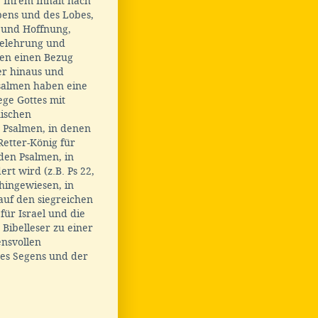
. Ihrem Inhalt nach
ubens und des Lobes,
t und Hoffnung,
 Belehrung und
ben einen Bezug
er hinaus und
Psalmen haben eine
ge Gottes mit
nischen
n Psalmen, in denen
Retter-König für
nden Psalmen, in
rt wird (z.B. Ps 22,
 hingewiesen, in
 auf den siegreichen
für Israel und die
e Bibelleser zu einer
ensvollen
des Segens und der