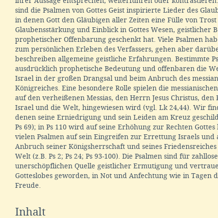
ihrer Aussage entsprechen, weiterführen oder kontrastieren
sind die Psalmen von Gottes Geist inspirierte Lieder des Gla
in denen Gott den Gläubigen aller Zeiten eine Fülle von Tros
Glaubensstärkung und Einblick in Gottes Wesen, geistlicher
prophetischer Offenbarung geschenkt hat. Viele Psalmen ha
zum persönlichen Erleben des Verfassers, gehen aber darüb
beschreiben allgemeine geistliche Erfahrungen. Bestimmte 
ausdrücklich prophetische Bedeutung und offenbaren die We
Israel in der großen Drangsal und beim Anbruch des messia
Königreiches. Eine besondere Rolle spielen die messianische
auf den verheißenen Messias, den Herrn Jesus Christus, den 
Israel und die Welt, hingewiesen wird (vgl. Lk 24,44). Wir fi
denen seine Erniedrigung und sein Leiden am Kreuz geschilde
Ps 69); in Ps 110 wird auf seine Erhöhung zur Rechten Gottes
vielen Psalmen auf sein Eingreifen zur Errettung Israels und
Anbruch seiner Königsherrschaft und seines Friedensreiches 
Welt (z.B. Ps 2; Ps 24; Ps 93-100). Die Psalmen sind für zahllos
unerschöpflichen Quelle geistlicher Ermutigung und vertrau
Gotteslobes geworden, in Not und Anfechtung wie in Tagen 
Freude.
Inhalt