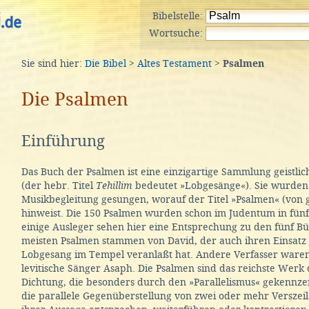
Bibelstelle:
Wortsuche:
Sie sind hier:
Die Bibel
>
Altes Testament
>
Psalmen
Die Psalmen
Einführung
Das Buch der Psalmen ist eine einzigartige Sammlung geistli
(der hebr. Titel
Tehillim
bedeutet »Lobgesänge«). Sie wurden 
Musikbegleitung gesungen, worauf der Titel »Psalmen« (von 
hinweist. Die 150 Psalmen wurden schon im Judentum in fünf 
einige Ausleger sehen hier eine Entsprechung zu den fünf B
meisten Psalmen stammen von David, der auch ihren Einsatz 
Lobgesang im Tempel veranlaßt hat. Andere Verfasser waren
levitische Sänger Asaph. Die Psalmen sind das reichste Werk 
Dichtung, die besonders durch den »Parallelismus« gekennzei
die parallele Gegenüberstellung von zwei oder mehr Verszeil