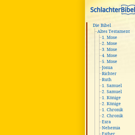
Die Bibel
Altes Testament
1. Mose
2. Mose
3. Mose
4. Mose
5. Mose
Josua
Richter
Ruth
1. Samuel
2. Samuel
1. Könige
2. Könige
1. Chronik
2. Chronik
Esra
Nehemia
Esther