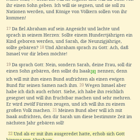
ihr einen Sohn geben. Ich will sie segnen, und sie soll zu
Nationen werden, und Könige von Völkern sollen von ihr
kommen!
17
Da fiel Abraham auf sein Angesicht und lachte und
sprach in seinem Herzen: Sollte einem Hundertjährigen ein
Kind geboren werden, und Sarah, die Neunzigjährige,
sollte gebären?
18
Und Abraham sprach zu Gott: Ach, daß
Ismael vor dir leben möchte!
19
Da sprach Gott: Nein, sondern Sarah, deine Frau, soll dir
einen Sohn gebären, den sollst du Isaak
nennen; denn
[8]
ich will mit ihm einen Bund aufrichten als einen ewigen
Bund für seinen Samen nach ihm.
20
Wegen Ismael aber
habe ich dich auch erhört. Siehe, ich habe ihn reichlich
gesegnet und will ihn fruchtbar machen und sehr mehren.
Er wird zwölf Fürsten zeugen, und ich will ihn zu einem
großen Volk machen.
21
Meinen Bund aber will ich mit
Isaak aufrichten, den dir Sarah um diese bestimmte Zeit im
nächsten Jahr gebären soll!
22
Und als er mit ihm ausgeredet hatte, erhob sich Gott
hinweg von Abraham.