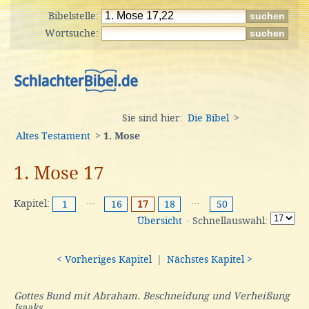
Bibelstelle:
Wortsuche:
Sie sind hier:
Die Bibel
>
Altes Testament
>
1. Mose
1. Mose 17
Kapitel:
···
···
1
16
17
18
50
Übersicht
· Schnellauswahl:
< Vorheriges Kapitel
|
Nächstes Kapitel >
Gottes Bund mit Abraham. Beschneidung und Verheißung
Isaaks