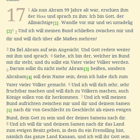
17
1
Als nun Abram 99 Jahre alt war, erschien ihm
der
Herr
und sprach zu ihm: Ich bin Gott, der
Allmächtige
. Wandle vor mir und sei untadelig
[1]
!
Und ich will meinen Bund schließen zwischen mir und
[2]
2
dir und will dich über alle Maßen mehren!
3
Da fiel Abram auf sein Angesicht. Und Gott redete weiter
mit ihm und sprach:
4
Siehe, ich bin der, welcher im Bund
mit dir steht; und du sollst ein Vater vieler Völker werden.
Darum sollst du nicht mehr Abram
heißen, sondern
[3]
5
Abraham
soll dein Name sein; denn ich habe dich zum
[4]
Vater vieler Völker gemacht.
6
Und ich will dich sehr, sehr
fruchtbar machen und will dich zu Völkern machen; auch
Könige sollen von dir herkommen.
7
Und ich will meinen
Bund aufrichten zwischen mir und dir und deinem Samen
nach dir von Geschlecht zu Geschlecht als einen ewigen
[5]
Bund, dein Gott zu sein und der deines Samens nach dir.
8
Und ich will dir und deinem Samen nach dir das Land
zum ewigen Besitz geben, in dem du ein Fremdling bist,
nämlich das ganze Land Kanaan, und ich will ihr Gott sein.