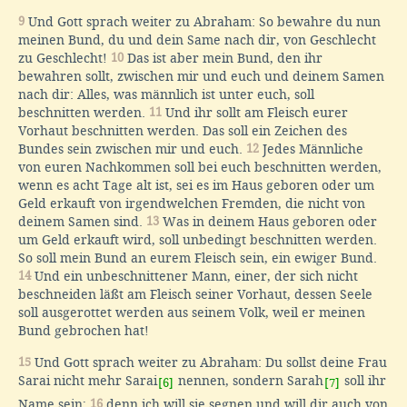
9
Und Gott sprach weiter zu Abraham: So bewahre du nun
meinen Bund, du und dein Same nach dir, von Geschlecht
zu Geschlecht!
10
Das ist aber mein Bund, den ihr
bewahren sollt, zwischen mir und euch und deinem Samen
nach dir: Alles, was männlich ist unter euch, soll
beschnitten werden.
11
Und ihr sollt am Fleisch eurer
Vorhaut beschnitten werden. Das soll ein Zeichen des
Bundes sein zwischen mir und euch.
12
Jedes Männliche
von euren Nachkommen soll bei euch beschnitten werden,
wenn es acht Tage alt ist, sei es im Haus geboren oder um
Geld erkauft von irgendwelchen Fremden, die nicht von
deinem Samen sind.
13
Was in deinem Haus geboren oder
um Geld erkauft wird, soll unbedingt beschnitten werden.
So soll mein Bund an eurem Fleisch sein, ein ewiger Bund.
14
Und ein unbeschnittener Mann, einer, der sich nicht
beschneiden läßt am Fleisch seiner Vorhaut, dessen Seele
soll ausgerottet werden aus seinem Volk, weil er meinen
Bund gebrochen hat!
15
Und Gott sprach weiter zu Abraham: Du sollst deine Frau
Sarai nicht mehr Sarai
nennen, sondern Sarah
soll ihr
[6]
[7]
Name sein;
16
denn ich will sie segnen und will dir auch von