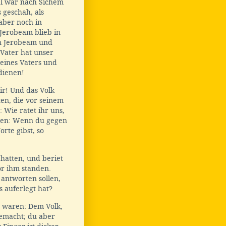
l war nach Sichem
 geschah, als
 aber noch in
Jerobeam blieb in
en Jerobeam und
Vater hat unser
deines Vaters und
 dienen!
ir! Und das Volk
en, die vor seinem
 Wie ratet ihr uns,
hen: Wenn du gegen
rte gibst, so
hatten, und beriet
or ihm standen.
 antworten sollen,
s auferlegt hat?
 waren: Dem Volk,
gemacht; du aber