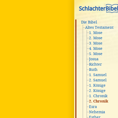
Die Bibel
Altes Testament
1. Mose
2. Mose
3. Mose
4. Mose
5. Mose
Josua
Richter
Ruth
1. Samuel
2. Samuel
1. Könige
2. Könige
1. Chronik
2. Chronik
Esra
Nehemia
Esther