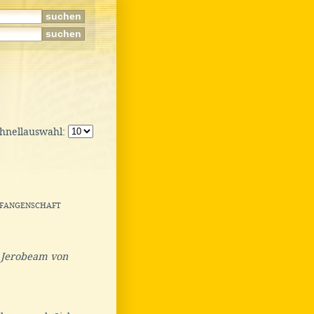
chnellauswahl:
efangenschaft
g Jerobeam von