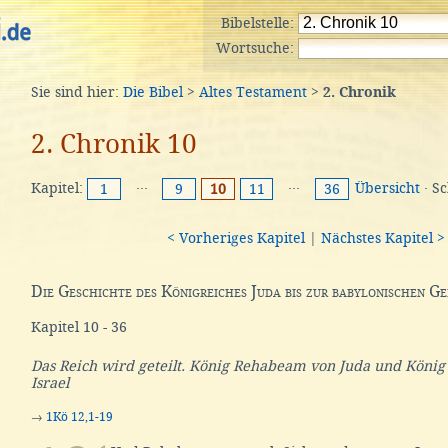
Bibelstelle:
Wortsuche:
Sie sind hier:
Die Bibel
>
Altes Testament
>
2. Chronik
2. Chronik 10
Kapitel:
···
···
Übersicht
· S
1
9
10
11
36
< Vorheriges Kapitel
|
Nächstes Kapitel >
Die Geschichte des Königreiches Juda bis zur babylonischen G
Kapitel 10 - 36
Das Reich wird geteilt. König Rehabeam von Juda und Köni
Israel
→
1Kö 12,1-19