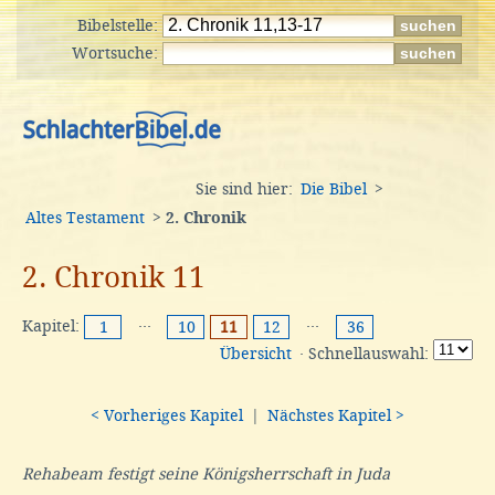
Bibelstelle:
Wortsuche:
Sie sind hier:
Die Bibel
>
Altes Testament
>
2. Chronik
2. Chronik 11
Kapitel:
···
···
1
10
11
12
36
Übersicht
· Schnellauswahl:
< Vorheriges Kapitel
|
Nächstes Kapitel >
Rehabeam festigt seine Königsherrschaft in Juda