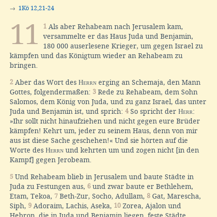
→
1Kö 12,21-24
11
1
Als aber Rehabeam nach Jerusalem kam,
versammelte er das Haus Juda und Benjamin,
180 000 auserlesene Krieger, um gegen Israel zu
kämpfen und das Königtum wieder an Rehabeam zu
bringen.
2
Aber das Wort des
Herrn
erging an Schemaja, den Mann
Gottes, folgendermaßen:
3
Rede zu Rehabeam, dem Sohn
Salomos, dem König von Juda, und zu ganz Israel, das unter
Juda und Benjamin ist, und sprich:
4
So spricht der
Herr
:
»Ihr sollt nicht hinaufziehen und nicht gegen eure Brüder
kämpfen! Kehrt um, jeder zu seinem Haus, denn von mir
aus ist diese Sache geschehen!« Und sie hörten auf die
Worte des
Herrn
und kehrten um und zogen nicht [in den
Kampf] gegen Jerobeam.
5
Und Rehabeam blieb in Jerusalem und baute Städte in
Juda zu Festungen aus,
6
und zwar baute er Bethlehem,
Etam, Tekoa,
7
Beth-Zur, Socho, Adullam,
8
Gat, Marescha,
Siph,
9
Adoraim, Lachis, Aseka,
10
Zorea, Ajalon und
Hebron, die in Juda und Benjamin liegen, feste Städte.