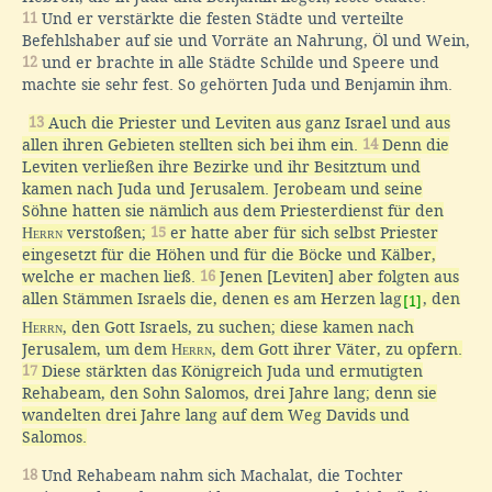
11
Und er verstärkte die festen Städte und verteilte
Befehlshaber auf sie und Vorräte an Nahrung, Öl und Wein,
12
und er brachte in alle Städte Schilde und Speere und
machte sie sehr fest. So gehörten Juda und Benjamin ihm.
13
Auch die Priester und Leviten aus ganz Israel und aus
allen ihren Gebieten stellten sich bei ihm ein.
14
Denn die
Leviten verließen ihre Bezirke und ihr Besitztum und
kamen nach Juda und Jerusalem. Jerobeam und seine
Söhne hatten sie nämlich aus dem Priesterdienst für den
Herrn
verstoßen;
15
er hatte aber für sich selbst Priester
eingesetzt für die Höhen und für die Böcke und Kälber,
welche er machen ließ.
16
Jenen [Leviten] aber folgten aus
allen Stämmen Israels die, denen es am Herzen lag
, den
[1]
Herrn
, den Gott Israels, zu suchen; diese kamen nach
Jerusalem, um dem
Herrn
, dem Gott ihrer Väter, zu opfern.
17
Diese stärkten das Königreich Juda und ermutigten
Rehabeam, den Sohn Salomos, drei Jahre lang; denn sie
wandelten drei Jahre lang auf dem Weg Davids und
Salomos.
18
Und Rehabeam nahm sich Machalat, die Tochter