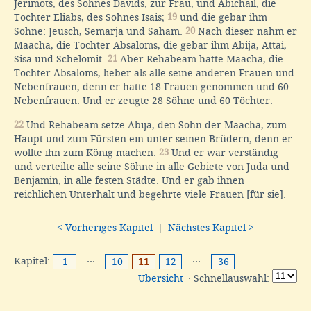
Jerimots, des Sohnes Davids, zur Frau, und Abichail, die
Tochter Eliabs, des Sohnes Isais;
19
und die gebar ihm
Söhne: Jeusch, Semarja und Saham.
20
Nach dieser nahm er
Maacha, die Tochter Absaloms, die gebar ihm Abija, Attai,
Sisa und Schelomit.
21
Aber Rehabeam hatte Maacha, die
Tochter Absaloms, lieber als alle seine anderen Frauen und
Nebenfrauen, denn er hatte 18 Frauen genommen und 60
Nebenfrauen. Und er zeugte 28 Söhne und 60 Töchter.
22
Und Rehabeam setze Abija, den Sohn der Maacha, zum
Haupt und zum Fürsten ein unter seinen Brüdern; denn er
wollte ihn zum König machen.
23
Und er war verständig
und verteilte alle seine Söhne in alle Gebiete von Juda und
Benjamin, in alle festen Städte. Und er gab ihnen
reichlichen Unterhalt und begehrte viele Frauen [für sie].
< Vorheriges Kapitel
|
Nächstes Kapitel >
Kapitel:
···
···
1
10
11
12
36
Übersicht
· Schnellauswahl: