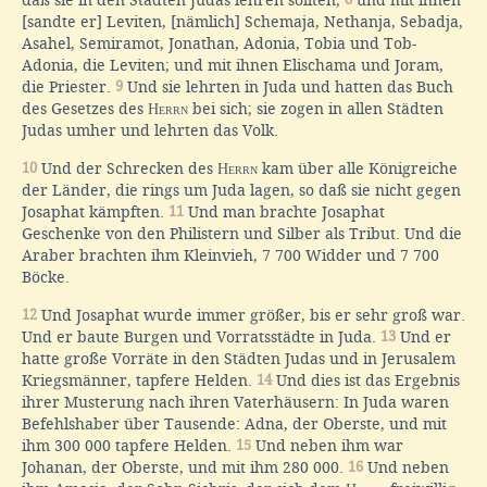
daß sie in den Städten Judas lehren sollten;
und mit ihnen
[sandte er] Leviten, [nämlich] Schemaja, Nethanja, Sebadja,
Asahel, Semiramot, Jonathan, Adonia, Tobia und Tob-
Adonia, die Leviten; und mit ihnen Elischama und Joram,
die Priester.
9
Und sie lehrten in Juda und hatten das Buch
des Gesetzes des
Herrn
bei sich; sie zogen in allen Städten
Judas umher und lehrten das Volk.
10
Und der Schrecken des
Herrn
kam über alle Königreiche
der Länder, die rings um Juda lagen, so daß sie nicht gegen
Josaphat kämpften.
11
Und man brachte Josaphat
Geschenke von den Philistern und Silber als Tribut. Und die
Araber brachten ihm Kleinvieh, 7 700 Widder und 7 700
Böcke.
12
Und Josaphat wurde immer größer, bis er sehr groß war.
Und er baute Burgen und Vorratsstädte in Juda.
13
Und er
hatte große Vorräte in den Städten Judas und in Jerusalem
Kriegsmänner, tapfere Helden.
14
Und dies ist das Ergebnis
ihrer Musterung nach ihren Vaterhäusern: In Juda waren
Befehlshaber über Tausende: Adna, der Oberste, und mit
ihm 300 000 tapfere Helden.
15
Und neben ihm war
Johanan, der Oberste, und mit ihm 280 000.
16
Und neben