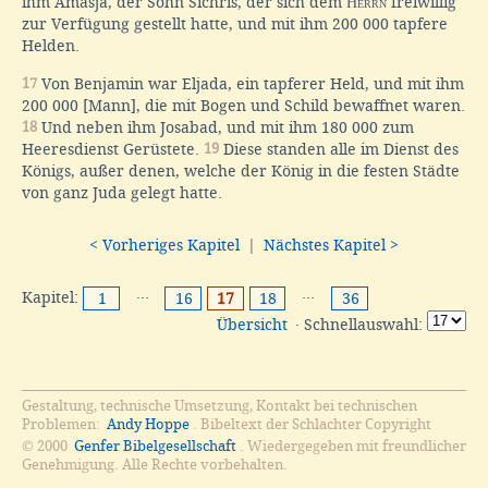
ihm Amasja, der Sohn Sichris, der sich dem
Herrn
freiwillig
zur Verfügung gestellt hatte, und mit ihm 200 000 tapfere
Helden.
17
Von Benjamin war Eljada, ein tapferer Held, und mit ihm
200 000 [Mann], die mit Bogen und Schild bewaffnet waren.
18
Und neben ihm Josabad, und mit ihm 180 000 zum
Heeresdienst Gerüstete.
19
Diese standen alle im Dienst des
Königs, außer denen, welche der König in die festen Städte
von ganz Juda gelegt hatte.
< Vorheriges Kapitel
|
Nächstes Kapitel >
Kapitel:
···
···
1
16
17
18
36
Übersicht
· Schnellauswahl:
Gestaltung, technische Umsetzung, Kontakt bei technischen
Problemen:
Andy Hoppe
. Bibeltext der Schlachter Copyright
© 2000
Genfer Bibelgesellschaft
. Wiedergegeben mit freundlicher
Genehmigung. Alle Rechte vorbehalten.