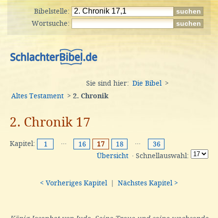
Bibelstelle:
Wortsuche:
Sie sind hier:
Die Bibel
>
Altes Testament
>
2. Chronik
2. Chronik 17
Kapitel:
···
···
1
16
17
18
36
Übersicht
· Schnellauswahl:
< Vorheriges Kapitel
|
Nächstes Kapitel >