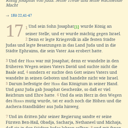
König Josaphat von Juda. Seine Treue und seine wachsende
Macht
→
1Kö 22,41-47
17
Und sein Sohn Josaphat
wurde König an
[1]
1
seiner Stelle; und er wurde mächtig gegen Israel.
2
Denn er legte Kriegsvolk in alle festen Städte
Judas und legte Besatzungen in das Land Juda und in die
Städte Ephraims, die sein Vater Asa erobert hatte.
3
Und der
Herr
war mit Josaphat; denn er wandelte in den
früheren Wegen seines Vaters David und suchte nicht die
Baale auf,
4
sondern er suchte den Gott seines Vaters und
wandelte in seinen Geboten und handelte nicht wie Israel.
5
Darum befestigte der
Herr
das Königtum in seiner Hand.
Und ganz Juda gab Josaphat Geschenke, so daß er viel
Reichtum und Ehre hatte.
6
Und da sein Herz in den Wegen
des
Herrn
mutig wurde, tat er auch noch die Höhen und die
Aschera-Standbilder aus Juda hinweg.
7
Und im dritten Jahr seiner Regierung sandte er seine
Fürsten Ben-Hail, Obadja, Sacharja, Nethaneel und Michaja,
8