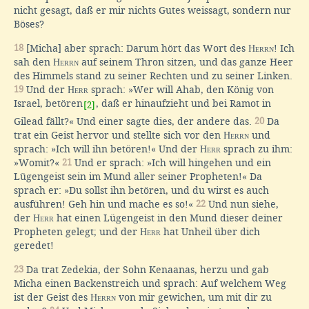
nicht gesagt, daß er mir nichts Gutes weissagt, sondern nur
Böses?
18
[Micha] aber sprach: Darum hört das Wort des
Herrn
! Ich
sah den
Herrn
auf seinem Thron sitzen, und das ganze Heer
des Himmels stand zu seiner Rechten und zu seiner Linken.
19
Und der
Herr
sprach: »Wer will Ahab, den König von
Israel, betören
, daß er hinaufzieht und bei Ramot in
[2]
Gilead fällt?« Und einer sagte dies, der andere das.
20
Da
trat ein Geist hervor und stellte sich vor den
Herrn
und
sprach: »Ich will ihn betören!« Und der
Herr
sprach zu ihm:
»Womit?«
21
Und er sprach: »Ich will hingehen und ein
Lügengeist sein im Mund aller seiner Propheten!« Da
sprach er: »Du sollst ihn betören, und du wirst es auch
ausführen! Geh hin und mache es so!«
22
Und nun siehe,
der
Herr
hat einen Lügengeist in den Mund dieser deiner
Propheten gelegt; und der
Herr
hat Unheil über dich
geredet!
23
Da trat Zedekia, der Sohn Kenaanas, herzu und gab
Micha einen Backenstreich und sprach: Auf welchem Weg
ist der Geist des
Herrn
von mir gewichen, um mit dir zu