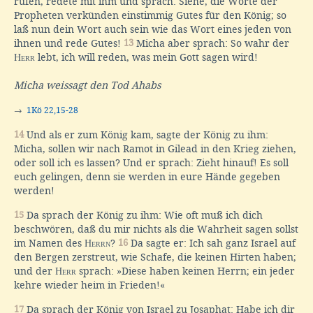
rufen, redete mit ihm und sprach: Siehe, die Worte der
Propheten verkünden einstimmig Gutes für den König; so
laß nun dein Wort auch sein wie das Wort eines jeden von
ihnen und rede Gutes!
13
Micha aber sprach: So wahr der
Herr
lebt, ich will reden, was mein Gott sagen wird!
Micha weissagt den Tod Ahabs
→
1Kö 22,15-28
14
Und als er zum König kam, sagte der König zu ihm:
Micha, sollen wir nach Ramot in Gilead in den Krieg ziehen,
oder soll ich es lassen? Und er sprach: Zieht hinauf! Es soll
euch gelingen, denn sie werden in eure Hände gegeben
werden!
15
Da sprach der König zu ihm: Wie oft muß ich dich
beschwören, daß du mir nichts als die Wahrheit sagen sollst
im Namen des
Herrn
?
16
Da sagte er: Ich sah ganz Israel auf
den Bergen zerstreut, wie Schafe, die keinen Hirten haben;
und der
Herr
sprach: »Diese haben keinen Herrn; ein jeder
kehre wieder heim in Frieden!«
17
Da sprach der König von Israel zu Josaphat: Habe ich dir