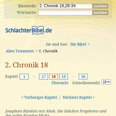
Bibelstelle:
Wortsuche:
Sie sind hier:
Die Bibel
>
Altes Testament
>
2. Chronik
2. Chronik 18
Kapitel:
···
···
1
17
18
19
36
Übersicht
· Schnellauswahl:
< Vorheriges Kapitel
|
Nächstes Kapitel >
Josaphats Bündnis mit Ahab. Die falschen Propheten und
der echte Prophet Micha