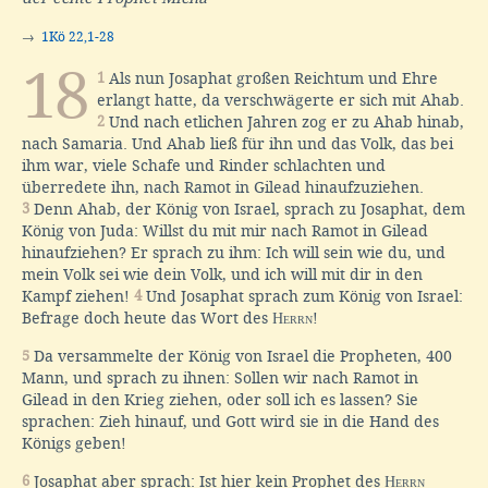
→
1Kö 22,1-28
18
1
Als nun Josaphat großen Reichtum und Ehre
erlangt hatte, da verschwägerte er sich mit Ahab.
2
Und nach etlichen Jahren zog er zu Ahab hinab,
nach Samaria. Und Ahab ließ für ihn und das Volk, das bei
ihm war, viele Schafe und Rinder schlachten und
überredete ihn, nach Ramot in Gilead hinaufzuziehen.
3
Denn Ahab, der König von Israel, sprach zu Josaphat, dem
König von Juda: Willst du mit mir nach Ramot in Gilead
hinaufziehen? Er sprach zu ihm: Ich will sein wie du, und
mein Volk sei wie dein Volk, und ich will mit dir in den
Kampf ziehen!
4
Und Josaphat sprach zum König von Israel:
Befrage doch heute das Wort des
Herrn
!
5
Da versammelte der König von Israel die Propheten, 400
Mann, und sprach zu ihnen: Sollen wir nach Ramot in
Gilead in den Krieg ziehen, oder soll ich es lassen? Sie
sprachen: Zieh hinauf, und Gott wird sie in die Hand des
Königs geben!
6
Josaphat aber sprach: Ist hier kein Prophet des
Herrn