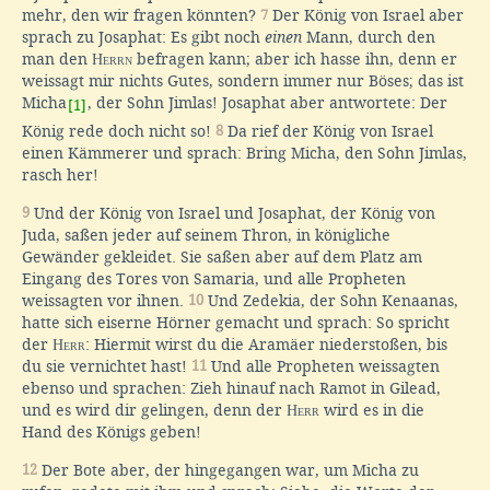
mehr, den wir fragen könnten?
7
Der König von Israel aber
sprach zu Josaphat: Es gibt noch
einen
Mann, durch den
man den
Herrn
befragen kann; aber ich hasse ihn, denn er
weissagt mir nichts Gutes, sondern immer nur Böses; das ist
Micha
, der Sohn Jimlas! Josaphat aber antwortete: Der
[1]
König rede doch nicht so!
8
Da rief der König von Israel
einen Kämmerer und sprach: Bring Micha, den Sohn Jimlas,
rasch her!
9
Und der König von Israel und Josaphat, der König von
Juda, saßen jeder auf seinem Thron, in königliche
Gewänder gekleidet. Sie saßen aber auf dem Platz am
Eingang des Tores von Samaria, und alle Propheten
weissagten vor ihnen.
10
Und Zedekia, der Sohn Kenaanas,
hatte sich eiserne Hörner gemacht und sprach: So spricht
der
Herr
: Hiermit wirst du die Aramäer niederstoßen, bis
du sie vernichtet hast!
11
Und alle Propheten weissagten
ebenso und sprachen: Zieh hinauf nach Ramot in Gilead,
und es wird dir gelingen, denn der
Herr
wird es in die
Hand des Königs geben!
12
Der Bote aber, der hingegangen war, um Micha zu