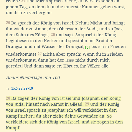
reden?
24
Und Micha sprach: Siehe, du wirst es sehen an
jenem Tag, an dem du in die innerste Kammer gehen wirst,
um dich zu verbergen!
25
Da sprach der König von Israel: Nehmt Micha und bringt
ihn wieder zu Amon, dem Obersten der Stadt, und zu Joas,
dem Sohn des Königs,
26
und sagt: So spricht der König:
Legt diesen in den Kerker und speist ihn mit Brot der
Drangsal und mit Wasser der Drangsal,
bis ich in Frieden
[3]
wiederkomme!
27
Micha aber sprach: Wenn du in Frieden
wiederkommst, dann hat der
Herr
nicht durch mich
geredet! Und dann sagte er: Hört es, ihr Völker alle!
Ahabs Niederlage und Tod
→
1Kö 22,29-40
28
Da zogen der König von Israel und Josaphat, der König
von Juda, hinauf nach Ramot in Gilead.
29
Und der König
von Israel sprach zu Josaphat: Ich will verkleidet in den
Kampf ziehen; du aber ziehe deine Gewänder an! So
verkleidete sich der König von Israel, und sie zogen in den
Kampf.