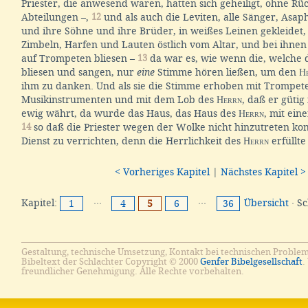
Priester, die anwesend waren, hatten sich geheiligt, ohne Rüc
Abteilungen –,
12
und als auch die Leviten, alle Sänger, Asa
und ihre Söhne und ihre Brüder, in weißes Leinen gekleidet,
Zimbeln, Harfen und Lauten östlich vom Altar, und bei ihnen 
auf Trompeten bliesen –
13
da war es, wie wenn die, welche
bliesen und sangen, nur
eine
Stimme hören ließen, um den
H
ihm zu danken. Und als sie die Stimme erhoben mit Trompeten
Musikinstrumenten und mit dem Lob des
Herrn
, daß er gütig
ewig währt, da wurde das Haus, das Haus des
Herrn
, mit ein
14
so daß die Priester wegen der Wolke nicht hinzutreten ko
Dienst zu verrichten, denn die Herrlichkeit des
Herrn
erfüllte
< Vorheriges Kapitel
|
Nächstes Kapitel >
Kapitel:
···
···
Übersicht
· S
1
4
5
6
36
Gestaltung, technische Umsetzung, Kontakt bei technischen Proble
Bibeltext der Schlachter Copyright © 2000
Genfer Bibelgesellschaft
.
freundlicher Genehmigung. Alle Rechte vorbehalten.