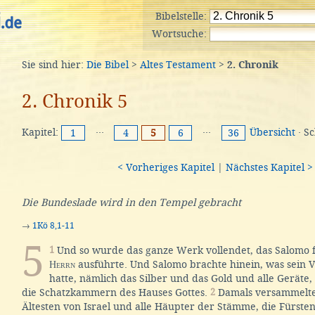
Bibelstelle:
Wortsuche:
Sie sind hier:
Die Bibel
>
Altes Testament
>
2. Chronik
2. Chronik 5
Kapitel:
···
···
Übersicht
· S
1
4
5
6
36
< Vorheriges Kapitel
|
Nächstes Kapitel >
Die Bundeslade wird in den Tempel gebracht
→
1Kö 8,1-11
5
1
Und so wurde das ganze Werk vollendet, das Salomo f
Herrn
ausführte. Und Salomo brachte hinein, was sein V
hatte, nämlich das Silber und das Gold und alle Geräte, 
die Schatzkammern des Hauses Gottes.
2
Damals versammelte
Ältesten von Israel und alle Häupter der Stämme, die Fürste