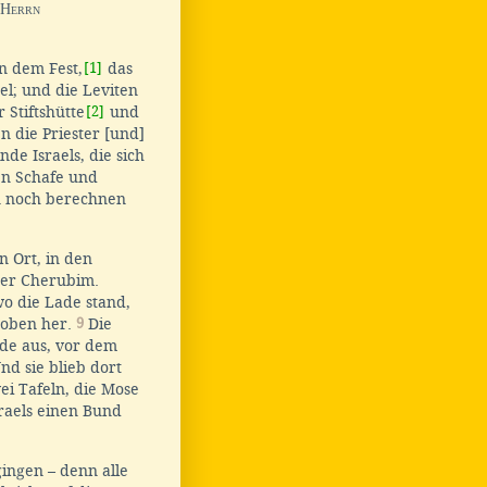
Herrn
n dem Fest,
[1]
das
el; und die Leviten
 Stiftshütte
[2]
und
en die Priester [und]
e Israels, die sich
en Schafe und
n noch berechnen
n Ort, in den
 der Cherubim.
o die Lade stand,
 oben her.
9
Die
de aus, vor dem
nd sie blieb dort
ei Tafeln, die Mose
raels einen Bund
ingen – denn alle