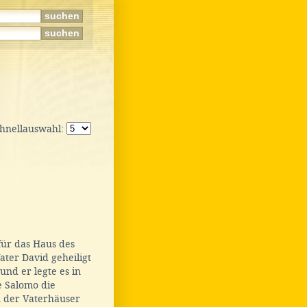
chnellauswahl:
ür das Haus des
ater David geheiligt
und er legte es in
 Salomo die
n der Vaterhäuser