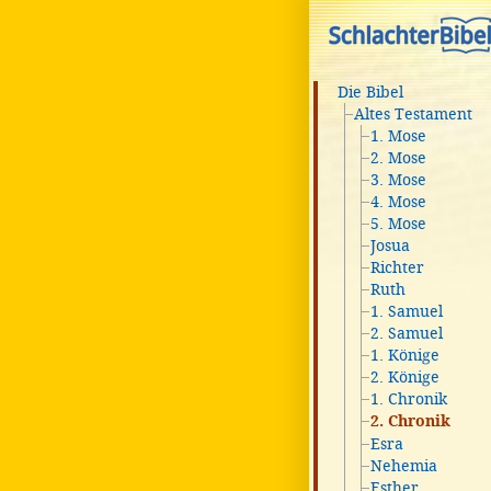
Die Bibel
Altes Testament
1. Mose
2. Mose
3. Mose
4. Mose
5. Mose
Josua
Richter
Ruth
1. Samuel
2. Samuel
1. Könige
2. Könige
1. Chronik
2. Chronik
Esra
Nehemia
Esther