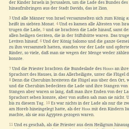
der Kinder Israels in Jerusalem, um die Lade des Bundes des
hinaufzubringen aus der Stadt Davids, das ist Zion.
3
Und alle Männer von Israel versammelten sich zum König a
heißt im siebten Monat.
4
Und es kamen alle Ältesten von Isra
trugen die Lade,
5
und sie brachten die Lade hinauf, samt der
allen heiligen Geräten, die in der Stiftshütte waren. Das trug
Leviten hinauf.
6
Und der König Salomo und die ganze Gemeind
zu ihm versammelt hatten, standen vor der Lade und opfert
Rinder, so viele, daß man sie wegen der Menge weder zähle
konnte.
7
Und die Priester brachten die Bundeslade des
Herrn
an ihre
Sprachort des Hauses, in das Allerheiligste, unter die Flügel
8
Denn die Cherubim breiteten die Flügel aus über den Ort, w
und die Cherubim bedeckten die Lade und ihre Stangen von
Stangen aber waren so lang, daß man ihre Enden von der La
Sprachort sehen konnte, aber von außen sah man sie nicht. U
bis zu diesem Tag.
10
Es war nichts in der Lade als nur die zw
am Horeb hineingelegt hatte, als der
Herr
mit den Kindern Is
machte, als sie aus Ägypten gezogen waren.
11
Und es geschah, als die Priester aus dem Heiligtum hinausg