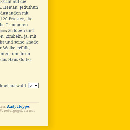
ksicht auf die
ph, Heman, Jeduthun
 dastanden mit
120 Priester, die
 die Trompeten
errn
zu loben und
, Zimbeln, ja, mit
 ist und seine Gnade
er Wolke erfüllt,
nnten, um ihren
 das Haus Gottes.
chnellauswahl:
men:
Andy Hoppe
.
 Wiedergegeben mit