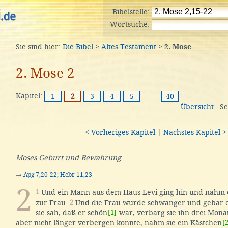
Bibelstelle:
Wortsuche:
Sie sind hier:
Die Bibel
>
Altes Testament
>
2. Mose
2. Mose 2
Kapitel:
···
1
2
3
4
5
40
Übersicht
· S
< Vorheriges Kapitel
|
Nächstes Kapitel >
Moses Geburt und Bewahrung
→
Apg 7,20-22
;
Hebr 11,23
2
1
Und ein Mann aus dem Haus Levi ging hin und nahm e
zur Frau.
2
Und die Frau wurde schwanger und gebar e
sie sah, daß er schön
[1]
war, verbarg sie ihn drei Mona
aber nicht länger verbergen konnte, nahm sie ein Kästchen
[