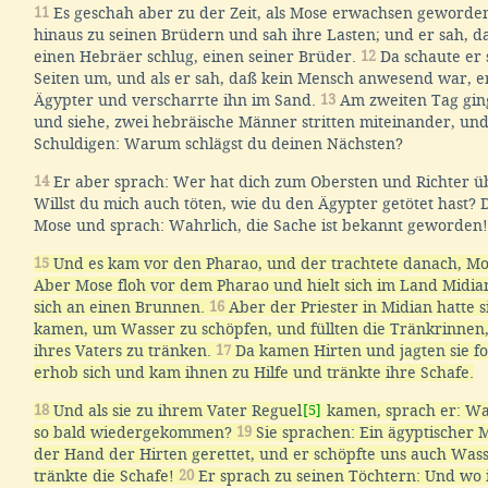
11
Es geschah aber zu der Zeit, als Mose erwachsen geworden
hinaus zu seinen Brüdern und sah ihre Lasten; und er sah, d
einen Hebräer schlug, einen seiner Brüder.
12
Da schaute er 
Seiten um, und als er sah, daß kein Mensch anwesend war, e
Ägypter und verscharrte ihn im Sand.
13
Am zweiten Tag ging
und siehe, zwei hebräische Männer stritten miteinander, un
Schuldigen: Warum schlägst du deinen Nächsten?
14
Er aber sprach: Wer hat dich zum Obersten und Richter üb
Willst du mich auch töten, wie du den Ägypter getötet hast? D
Mose und sprach: Wahrlich, die Sache ist bekannt geworden!
15
Und es kam vor den Pharao, und der trachtete danach, M
Aber Mose floh vor dem Pharao und hielt sich im Land Midian
sich an einen Brunnen.
16
Aber der Priester in Midian hatte s
kamen, um Wasser zu schöpfen, und füllten die Tränkrinnen
ihres Vaters zu tränken.
17
Da kamen Hirten und jagten sie f
erhob sich und kam ihnen zu Hilfe und tränkte ihre Schafe.
18
Und als sie zu ihrem Vater Reguel
[5]
kamen, sprach er: Wa
so bald wiedergekommen?
19
Sie sprachen: Ein ägyptischer 
der Hand der Hirten gerettet, und er schöpfte uns auch Was
tränkte die Schafe!
20
Er sprach zu seinen Töchtern: Und wo 