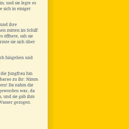
n; und sie legte es
e sich in einiger
 und ihre
hen mitten im Schilf
s öffnete, sah sie
rmte sie sich über
 ich hingehen und
?
 die Jungfrau hin
Pharao zu ihr: Nimm
geben! Da nahm die
 geworden war, da
n, und sie gab ihm
 Wasser gezogen.