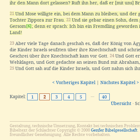
ihr den Mann dort gelassen? Ruft ihn her, daß er [mit uns] Bro
21
Und Mose willigte ein, bei dem Mann zu bleiben; und der 
Tochter Zippora zur Frau.
22
Und sie gebar einen Sohn, dem
Gersom
[6]
; denn er sprach: Ich bin ein Fremdling geworden
Land!
23
Aber viele Tage danach geschah es, daß der König von Äg
die Kinder Israels seufzten über ihre Knechtschaft und schri
Geschrei über ihre Knechtschaft kam vor Gott.
24
Und Gott er
Wehklagen, und Gott gedachte an seinen Bund mit Abraham, 
25
Und Gott sah auf die Kinder Israels, und Gott nahm sich ih
< Vorheriges Kapitel
|
Nächstes Kapitel >
Kapitel:
···
1
2
3
4
5
40
Übersicht
· S
Gestaltung, technische Umsetzung, Kontakt bei technischen Proble
Bibeltext der Schlachter Copyright © 2000
Genfer Bibelgesellschaft
.
freundlicher Genehmigung. Alle Rechte vorbehalten.