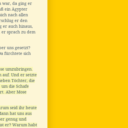
 war, da ging er
aß ein Ägypter
sich nach allen
rschlug er den
 er auch hinaus,
d er sprach zu dem
er uns gesetzt?
a fürchtete sich
ose umzubringen.
 auf. Und er setzte
ieben Töchter; die
, um die Schafe
ort. Aber Mose
rum seid ihr heute
Mann hat uns aus
ser genug und
ist er? Warum habt