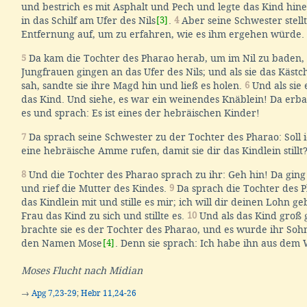
und bestrich es mit Asphalt und Pech und legte das Kind hinei
in das Schilf am Ufer des Nils
[3]
.
4
Aber seine Schwester stellt
Entfernung auf, um zu erfahren, wie es ihm ergehen würde.
5
Da kam die Tochter des Pharao herab, um im Nil zu baden,
Jungfrauen gingen an das Ufer des Nils; und als sie das Kästc
sah, sandte sie ihre Magd hin und ließ es holen.
6
Und als sie e
das Kind. Und siehe, es war ein weinendes Knäblein! Da erba
es und sprach: Es ist eines der hebräischen Kinder!
7
Da sprach seine Schwester zu der Tochter des Pharao: Soll
eine hebräische Amme rufen, damit sie dir das Kindlein stillt
8
Und die Tochter des Pharao sprach zu ihr: Geh hin! Da ging
und rief die Mutter des Kindes.
9
Da sprach die Tochter des 
das Kindlein mit und stille es mir; ich will dir deinen Lohn 
Frau das Kind zu sich und stillte es.
10
Und als das Kind groß
brachte sie es der Tochter des Pharao, und es wurde ihr Soh
den Namen Mose
[4]
. Denn sie sprach: Ich habe ihn aus dem
Moses Flucht nach Midian
→
Apg 7,23-29
;
Hebr 11,24-26