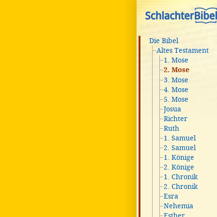
Die Bibel
Altes Testament
1. Mose
2. Mose
3. Mose
4. Mose
5. Mose
Josua
Richter
Ruth
1. Samuel
2. Samuel
1. Könige
2. Könige
1. Chronik
2. Chronik
Esra
Nehemia
Esther