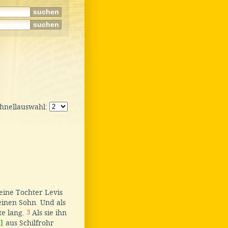
chnellauswahl:
ine Tochter Levis
inen Sohn. Und als
te lang.
3
Als sie ihn
2]
aus Schilfrohr