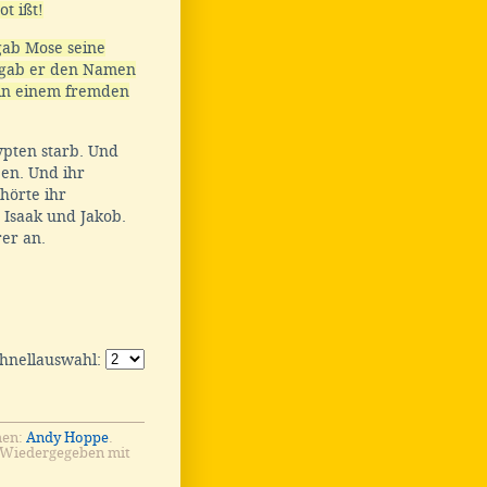
t ißt!
gab Mose seine
 gab er den Namen
 in einem fremden
ypten starb. Und
een. Und ihr
hörte ihr
Isaak und Jakob.
rer an.
chnellauswahl:
men:
Andy Hoppe
.
 Wiedergegeben mit