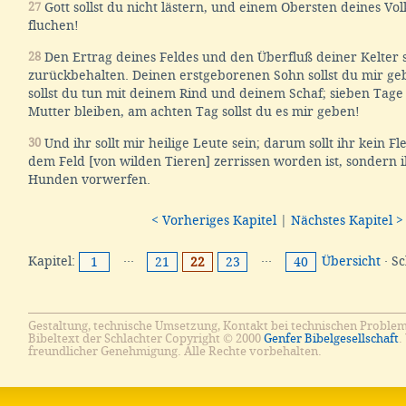
27
Gott sollst du nicht lästern, und einem Obersten deines Volk
fluchen!
28
Den Ertrag deines Feldes und den Überfluß deiner Kelter so
zurückbehalten. Deinen erstgeborenen Sohn sollst du mir ge
sollst du tun mit deinem Rind und deinem Schaf; sieben Tage 
Mutter bleiben, am achten Tag sollst du es mir geben!
30
Und ihr sollt mir heilige Leute sein; darum sollt ihr kein Fl
dem Feld [von wilden Tieren] zerrissen worden ist, sondern ih
Hunden vorwerfen.
< Vorheriges Kapitel
|
Nächstes Kapitel >
Kapitel:
···
···
Übersicht
· S
1
21
22
23
40
Gestaltung, technische Umsetzung, Kontakt bei technischen Proble
Bibeltext der Schlachter Copyright © 2000
Genfer Bibelgesellschaft
.
freundlicher Genehmigung. Alle Rechte vorbehalten.