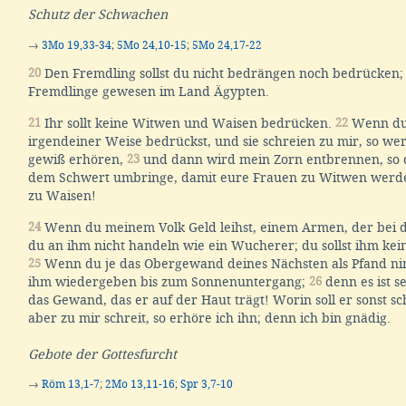
Schutz der Schwachen
→
3Mo 19,33-34
;
5Mo 24,10-15
;
5Mo 24,17-22
20
Den Fremdling sollst du nicht bedrängen noch bedrücken; 
Fremdlinge gewesen im Land Ägypten.
21
Ihr sollt keine Witwen und Waisen bedrücken.
22
Wenn du 
irgendeiner Weise bedrückst, und sie schreien zu mir, so wer
gewiß erhören,
23
und dann wird mein Zorn entbrennen, so d
dem Schwert umbringe, damit eure Frauen zu Witwen werd
zu Waisen!
24
Wenn du meinem Volk Geld leihst, einem Armen, der bei dir
du an ihm nicht handeln wie ein Wucherer; du sollst ihm kei
25
Wenn du je das Obergewand deines Nächsten als Pfand nimm
ihm wiedergeben bis zum Sonnenuntergang;
26
denn es ist s
das Gewand, das er auf der Haut trägt! Worin soll er sonst s
aber zu mir schreit, so erhöre ich ihn; denn ich bin gnädig.
Gebote der Gottesfurcht
→
Röm 13,1-7
;
2Mo 13,11-16
;
Spr 3,7-10