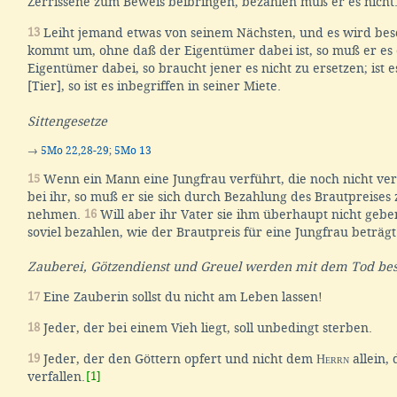
Zerrissene zum Beweis beibringen; bezahlen muß er es nicht
13
Leiht jemand etwas von seinem Nächsten, und es wird bes
kommt um, ohne daß der Eigentümer dabei ist, so muß er es
Eigentümer dabei, so braucht jener es nicht zu ersetzen; ist e
[Tier], so ist es inbegriffen in seiner Miete.
Sittengesetze
→
5Mo 22,28-29
;
5Mo 13
15
Wenn ein Mann eine Jungfrau verführt, die noch nicht verlo
bei ihr, so muß er sie sich durch Bezahlung des Brautpreises
nehmen.
16
Will aber ihr Vater sie ihm überhaupt nicht geben
soviel bezahlen, wie der Brautpreis für eine Jungfrau beträgt
Zauberei, Götzendienst und Greuel werden mit dem Tod bes
17
Eine Zauberin sollst du nicht am Leben lassen!
18
Jeder, der bei einem Vieh liegt, soll unbedingt sterben.
19
Jeder, der den Göttern opfert und nicht dem
Herrn
allein,
verfallen.
[1]