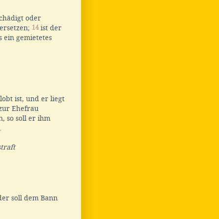
.
chädigt oder
 ersetzen;
14
ist der
s ein gemietetes
bt ist, und er liegt
 zur Ehefrau
, so soll er ihm
.
traft
 der soll dem Bann