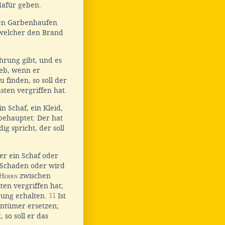
dafür geben.
nen Garbenhaufen
, welcher den Brand
rung gibt, und es
ieb, wenn er
u finden, so soll der
sten vergriffen hat.
n Schaf, ein Kleid,
ehauptet: Der hat
ig spricht, der soll
r ein Schaf oder
 Schaden oder wird
Herrn
zwischen
ten vergriffen hat;
gung erhalten.
11
Ist
entümer ersetzen;
 so soll er das