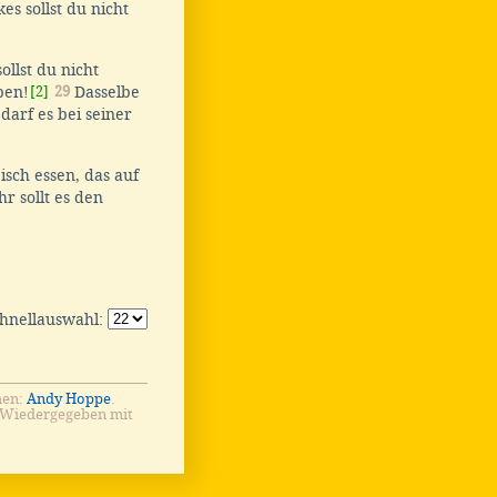
es sollst du nicht
llst du nicht
ben!
[2]
29
Dasselbe
darf es bei seiner
eisch essen, das auf
r sollt es den
chnellauswahl:
men:
Andy Hoppe
.
 Wiedergegeben mit