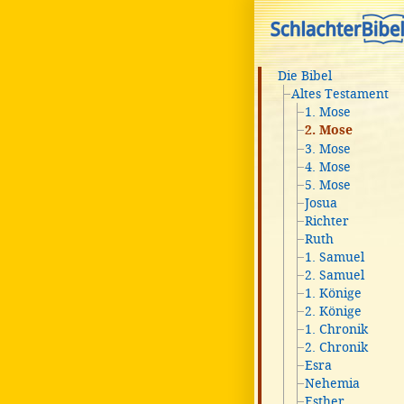
Die Bibel
Altes Testament
1. Mose
2. Mose
3. Mose
4. Mose
5. Mose
Josua
Richter
Ruth
1. Samuel
2. Samuel
1. Könige
2. Könige
1. Chronik
2. Chronik
Esra
Nehemia
Esther