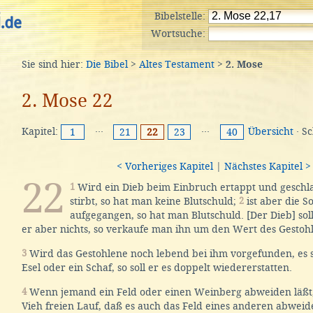
Bibelstelle:
Wortsuche:
Sie sind hier:
Die Bibel
>
Altes Testament
>
2. Mose
2. Mose 22
Kapitel:
···
···
Übersicht
· S
1
21
22
23
40
< Vorheriges Kapitel
|
Nächstes Kapitel >
22
1
Wird ein Dieb beim Einbruch ertappt und geschla
stirbt, so hat man keine Blutschuld;
2
ist aber die 
aufgegangen, so hat man Blutschuld. [Der Dieb] soll 
er aber nichts, so verkaufe man ihn um den Wert des Gestoh
3
Wird das Gestohlene noch lebend bei ihm vorgefunden, es se
Esel oder ein Schaf, so soll er es doppelt wiedererstatten.
4
Wenn jemand ein Feld oder einen Weinberg abweiden läßt,
Vieh freien Lauf, daß es auch das Feld eines anderen abweidet