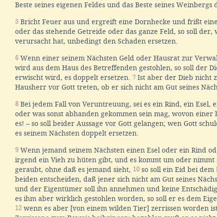
Beste seines eigenen Feldes und das Beste seines Weinbergs 
5
Bricht Feuer aus und ergreift eine Dornhecke und frißt ei
oder das stehende Getreide oder das ganze Feld, so soll der
verursacht hat, unbedingt den Schaden ersetzen.
6
Wenn einer seinem Nächsten Geld oder Hausrat zur Verwah
wird aus dem Haus des Betreffenden gestohlen, so soll der D
erwischt wird, es doppelt ersetzen.
7
Ist aber der Dieb nicht z
Hausherr vor Gott treten, ob er sich nicht am Gut seines Näch
8
Bei jedem Fall von Veruntreuung, sei es ein Rind, ein Esel, ei
oder was sonst abhanden gekommen sein mag, wovon einer b
es! – so soll beider Aussage vor Gott gelangen; wen Gott schuld
es seinem Nächsten doppelt ersetzen.
9
Wenn jemand seinem Nächsten einen Esel oder ein Rind ode
irgend ein Vieh zu hüten gibt, und es kommt um oder nimmt
geraubt, ohne daß es jemand sieht,
10
so soll ein Eid bei dem
beiden entscheiden, daß jener sich nicht am Gut seines Nächs
und der Eigentümer soll ihn annehmen und keine Entschädi
es ihm aber wirklich gestohlen worden, so soll er es dem Eig
12
wenn es aber [von einem wilden Tier] zerrissen worden ist,