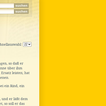
chnellauswahl:
gen, so daß er
Sonne über ihm
Ersatz leisten; hat
lenen.
i ein Rind, ein
 und er läßt dem
, so soll er das