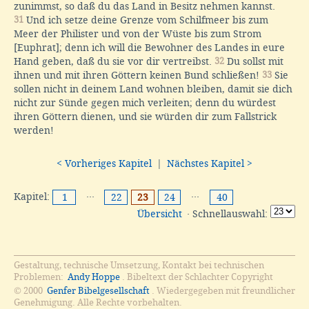
zunimmst, so daß du das Land in Besitz nehmen kannst.
31
Und ich setze deine Grenze vom Schilfmeer bis zum
Meer der Philister und von der Wüste bis zum Strom
[Euphrat]; denn ich will die Bewohner des Landes in eure
Hand geben, daß du sie vor dir vertreibst.
32
Du sollst mit
ihnen und mit ihren Göttern keinen Bund schließen!
33
Sie
sollen nicht in deinem Land wohnen bleiben, damit sie dich
nicht zur Sünde gegen mich verleiten; denn du würdest
ihren Göttern dienen, und sie würden dir zum Fallstrick
werden!
< Vorheriges Kapitel
|
Nächstes Kapitel >
Kapitel:
···
···
1
22
23
24
40
Übersicht
· Schnellauswahl:
Gestaltung, technische Umsetzung, Kontakt bei technischen
Problemen:
Andy Hoppe
. Bibeltext der Schlachter Copyright
© 2000
Genfer Bibelgesellschaft
. Wiedergegeben mit freundlicher
Genehmigung. Alle Rechte vorbehalten.