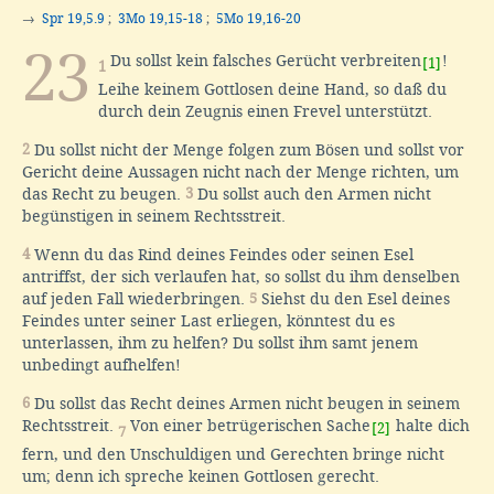
→
Spr 19,5.9
;
3Mo 19,15-18
;
5Mo 19,16-20
23
Du sollst kein falsches Gerücht verbreiten
!
[1]
1
Leihe keinem Gottlosen deine Hand, so daß du
durch dein Zeugnis einen Frevel unterstützt.
2
Du sollst nicht der Menge folgen zum Bösen und sollst vor
Gericht deine Aussagen nicht nach der Menge richten, um
das Recht zu beugen.
3
Du sollst auch den Armen nicht
begünstigen in seinem Rechtsstreit.
4
Wenn du das Rind deines Feindes oder seinen Esel
antriffst, der sich verlaufen hat, so sollst du ihm denselben
auf jeden Fall wiederbringen.
5
Siehst du den Esel deines
Feindes unter seiner Last erliegen, könntest du es
unterlassen, ihm zu helfen? Du sollst ihm samt jenem
unbedingt aufhelfen!
6
Du sollst das Recht deines Armen nicht beugen in seinem
Rechtsstreit.
Von einer betrügerischen Sache
halte dich
[2]
7
fern, und den Unschuldigen und Gerechten bringe nicht
um; denn ich spreche keinen Gottlosen gerecht.