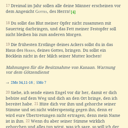
17
Dreimal im Jahr sollen alle deine Männer erscheinen vor
dem Angesicht
Gottes
, des Herrn!
[4]
18
Du sollst das Blut meiner Opfer nicht zusammen mit
Sauerteig darbringen, und das Fett meiner Festopfer soll
nicht bleiben bis zum anderen Morgen.
19
Die frühesten Erstlinge deines Ackers sollst du in das
Haus des
Herrn
, deines Gottes, bringen. Du sollst ein
Böcklein nicht in der Milch seiner Mutter kochen!
Mahnungen für die Besitznahme von Kanaan. Warnung
vor dem Götzendienst
→
2Mo 34,11-16
;
5Mo 7
20
Siehe, ich sende einen Engel vor dir her, damit er dich
behüte auf dem Weg und dich an den Ort bringe, den ich
bereitet habe.
21
Hüte dich vor ihm und gehorche seiner
Stimme und sei nicht widerspenstig gegen ihn; denn er
wird eure Übertretungen nicht ertragen; denn mein Name
ist in ihm.
22
Wenn du aber seiner Stimme wirklich
gehorchen und alles tun wirst, was ich sage, so will ich der