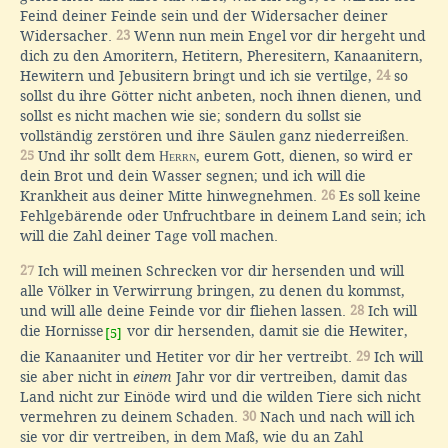
Feind deiner Feinde sein und der Widersacher deiner
Widersacher.
23
Wenn nun mein Engel vor dir hergeht und
dich zu den Amoritern, Hetitern, Pheresitern, Kanaanitern,
Hewitern und Jebusitern bringt und ich sie vertilge,
24
so
sollst du ihre Götter nicht anbeten, noch ihnen dienen, und
sollst es nicht machen wie sie; sondern du sollst sie
vollständig zerstören und ihre Säulen ganz niederreißen.
25
Und ihr sollt dem
Herrn
, eurem Gott, dienen, so wird er
dein Brot und dein Wasser segnen; und ich will die
Krankheit aus deiner Mitte hinwegnehmen.
26
Es soll keine
Fehlgebärende oder Unfruchtbare in deinem Land sein; ich
will die Zahl deiner Tage voll machen.
27
Ich will meinen Schrecken vor dir hersenden und will
alle Völker in Verwirrung bringen, zu denen du kommst,
und will alle deine Feinde vor dir fliehen lassen.
28
Ich will
die Hornisse
vor dir hersenden, damit sie die Hewiter,
[5]
die Kanaaniter und Hetiter vor dir her vertreibt.
29
Ich will
sie aber nicht in
einem
Jahr vor dir vertreiben, damit das
Land nicht zur Einöde wird und die wilden Tiere sich nicht
vermehren zu deinem Schaden.
30
Nach und nach will ich
sie vor dir vertreiben, in dem Maß, wie du an Zahl