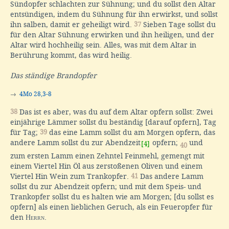
Sündopfer schlachten zur Sühnung; und du sollst den Altar
entsündigen, indem du Sühnung für ihn erwirkst, und sollst
ihn salben, damit er geheiligt wird.
37
Sieben Tage sollst du
für den Altar Sühnung erwirken und ihn heiligen, und der
Altar wird hochheilig sein. Alles, was mit dem Altar in
Berührung kommt, das wird heilig.
Das ständige Brandopfer
→
4Mo 28,3-8
38
Das ist es aber, was du auf dem Altar opfern sollst: Zwei
einjährige Lämmer sollst du beständig [darauf opfern], Tag
für Tag;
39
das eine Lamm sollst du am Morgen opfern, das
andere Lamm sollst du zur Abendzeit
opfern;
und
[4]
40
zum ersten Lamm einen Zehntel Feinmehl, gemengt mit
einem Viertel Hin Öl aus zerstoßenen Oliven und einem
Viertel Hin Wein zum Trankopfer.
41
Das andere Lamm
sollst du zur Abendzeit opfern; und mit dem Speis- und
Trankopfer sollst du es halten wie am Morgen; [du sollst es
opfern] als einen lieblichen Geruch, als ein Feueropfer für
den
Herrn
.