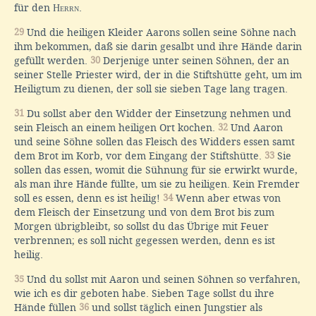
für den
Herrn
.
29
Und die heiligen Kleider Aarons sollen seine Söhne nach
ihm bekommen, daß sie darin gesalbt und ihre Hände darin
gefüllt werden.
30
Derjenige unter seinen Söhnen, der an
seiner Stelle Priester wird, der in die Stiftshütte geht, um im
Heiligtum zu dienen, der soll sie sieben Tage lang tragen.
31
Du sollst aber den Widder der Einsetzung nehmen und
sein Fleisch an einem heiligen Ort kochen.
32
Und Aaron
und seine Söhne sollen das Fleisch des Widders essen samt
dem Brot im Korb, vor dem Eingang der Stiftshütte.
33
Sie
sollen das essen, womit die Sühnung für sie erwirkt wurde,
als man ihre Hände füllte, um sie zu heiligen. Kein Fremder
soll es essen, denn es ist heilig!
34
Wenn aber etwas von
dem Fleisch der Einsetzung und von dem Brot bis zum
Morgen übrigbleibt, so sollst du das Übrige mit Feuer
verbrennen; es soll nicht gegessen werden, denn es ist
heilig.
35
Und du sollst mit Aaron und seinen Söhnen so verfahren,
wie ich es dir geboten habe. Sieben Tage sollst du ihre
Hände füllen
36
und sollst täglich einen Jungstier als