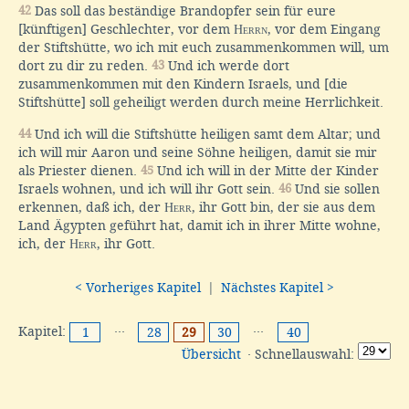
42
Das soll das beständige Brandopfer sein für eure
[künftigen] Geschlechter, vor dem
Herrn
, vor dem Eingang
der Stiftshütte, wo ich mit euch zusammenkommen will, um
dort zu dir zu reden.
43
Und ich werde dort
zusammenkommen mit den Kindern Israels, und [die
Stiftshütte] soll geheiligt werden durch meine Herrlichkeit.
44
Und ich will die Stiftshütte heiligen samt dem Altar; und
ich will mir Aaron und seine Söhne heiligen, damit sie mir
als Priester dienen.
45
Und ich will in der Mitte der Kinder
Israels wohnen, und ich will ihr Gott sein.
46
Und sie sollen
erkennen, daß ich, der
Herr
, ihr Gott bin, der sie aus dem
Land Ägypten geführt hat, damit ich in ihrer Mitte wohne,
ich, der
Herr
, ihr Gott.
< Vorheriges Kapitel
|
Nächstes Kapitel >
Kapitel:
···
···
1
28
29
30
40
Übersicht
· Schnellauswahl: