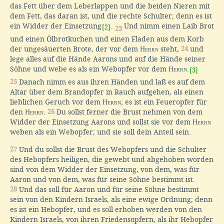
das Fett über dem Leberlappen und die beiden Nieren mit
dem Fett, das daran ist, und die rechte Schulter; denn es ist
ein Widder der Einsetzung
.
Und nimm einen Laib Brot
[2]
23
und einen Ölbrotkuchen und einen Fladen aus dem Korb
der ungesäuerten Brote, der vor dem
Herrn
steht,
24
und
lege alles auf die Hände Aarons und auf die Hände seiner
Söhne und webe es als ein Webopfer vor dem
Herrn
.
[3]
25
Danach nimm es aus ihren Händen und laß es auf dem
Altar über dem Brandopfer in Rauch aufgehen, als einen
lieblichen Geruch vor dem
Herrn
; es ist ein Feueropfer für
den
Herrn
.
26
Du sollst ferner die Brust nehmen von dem
Widder der Einsetzung Aarons und sollst sie vor dem
Herrn
weben als ein Webopfer; und sie soll dein Anteil sein.
27
Und du sollst die Brust des Webopfers und die Schulter
des Hebopfers heiligen, die gewebt und abgehoben worden
sind von dem Widder der Einsetzung, von dem, was für
Aaron und von dem, was für seine Söhne bestimmt ist.
28
Und das soll für Aaron und für seine Söhne bestimmt
sein von den Kindern Israels, als eine ewige Ordnung; denn
es ist ein Hebopfer, und es soll erhoben werden von den
Kindern Israels, von ihren Friedensopfern, als ihr Hebopfer