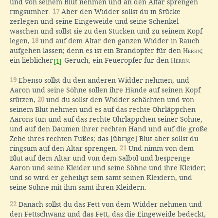
und von seinem Blut nehmen und an den Altar sprengen
ringsumher.
17
Aber den Widder sollst du in Stücke
zerlegen und seine Eingeweide und seine Schenkel
waschen und sollst sie zu den Stücken und zu seinem Kopf
legen,
18
und auf dem Altar den ganzen Widder in Rauch
aufgehen lassen; denn es ist ein Brandopfer für den
Herrn
;
ein lieblicher
Geruch, ein Feueropfer für den
Herrn
.
[1]
19
Ebenso sollst du den anderen Widder nehmen, und
Aaron und seine Söhne sollen ihre Hände auf seinen Kopf
stützen,
20
und du sollst den Widder schächten und von
seinem Blut nehmen und es auf das rechte Ohrläppchen
Aarons tun und auf das rechte Ohrläppchen seiner Söhne,
und auf den Daumen ihrer rechten Hand und auf die große
Zehe ihres rechten Fußes; das [übrige] Blut aber sollst du
ringsum auf den Altar sprengen.
21
Und nimm von dem
Blut auf dem Altar und von dem Salböl und besprenge
Aaron und seine Kleider und seine Söhne und ihre Kleider;
und so wird er geheiligt sein samt seinen Kleidern, und
seine Söhne mit ihm samt ihren Kleidern.
22
Danach sollst du das Fett von dem Widder nehmen und
den Fettschwanz und das Fett, das die Eingeweide bedeckt,