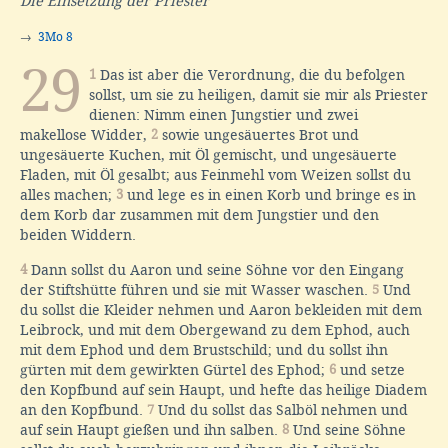
Die Einsetzung der Priester
→
3Mo 8
29
1
Das ist aber die Verordnung, die du befolgen
sollst, um sie zu heiligen, damit sie mir als Priester
dienen: Nimm einen Jungstier und zwei
makellose Widder,
2
sowie ungesäuertes Brot und
ungesäuerte Kuchen, mit Öl gemischt, und ungesäuerte
Fladen, mit Öl gesalbt; aus Feinmehl vom Weizen sollst du
alles machen;
3
und lege es in einen Korb und bringe es in
dem Korb dar zusammen mit dem Jungstier und den
beiden Widdern.
4
Dann sollst du Aaron und seine Söhne vor den Eingang
der Stiftshütte führen und sie mit Wasser waschen.
5
Und
du sollst die Kleider nehmen und Aaron bekleiden mit dem
Leibrock, und mit dem Obergewand zu dem Ephod, auch
mit dem Ephod und dem Brustschild; und du sollst ihn
gürten mit dem gewirkten Gürtel des Ephod;
6
und setze
den Kopfbund auf sein Haupt, und hefte das heilige Diadem
an den Kopfbund.
7
Und du sollst das Salböl nehmen und
auf sein Haupt gießen und ihn salben.
8
Und seine Söhne