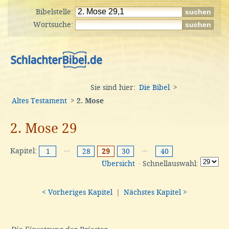
Bibelstelle:
Wortsuche:
Sie sind hier:
Die Bibel
>
Altes Testament
>
2. Mose
2. Mose 29
Kapitel:
···
···
1
28
29
30
40
Übersicht
· Schnellauswahl:
< Vorheriges Kapitel
|
Nächstes Kapitel >