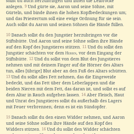
sollst du auch herzubringen und ihnen die Leibröcke
anlegen.
9
Und gürte sie, Aaron und seine Söhne, mit
Gürteln, und binde ihnen die hohen Kopfbedeckungen um;
und das Priestertum soll eine ewige Ordnung für sie sein.
Auch sollst du Aaron und seinen Söhnen die Hände füllen.
10
Danach sollst du den Jungstier herzubringen vor die
Stiftshütte. Und Aaron und seine Söhne sollen ihre Hände
auf den Kopf des Jungstieres stützen.
11
Und du sollst den
Jungstier schächten vor dem
Herrn
, vor dem Eingang der
Stiftshütte.
12
Und du sollst von dem Blut des Jungstieres
nehmen und mit deinem Finger auf die Hörner des Altars
tun, alles [übrige] Blut aber an den Fuß des Altars schütten.
13
Und du sollst alles Fett nehmen, das die Eingeweide
bedeckt, und das Fett über dem Leberlappen und die
beiden Nieren mit dem Fett, das daran ist, und sollst es auf
dem Altar in Rauch aufgehen lassen.
14
Aber Fleisch, Haut
und Unrat des Jungstieres sollst du außerhalb des Lagers
mit Feuer verbrennen; denn es ist ein Sündopfer.
15
Danach sollst du den einen Widder nehmen, und Aaron
und seine Söhne sollen ihre Hände auf den Kopf des
Widders stützen.
16
Und du sollst den Widder schächten