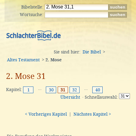
Bibelstelle:
Wortsuche:
Sie sind hier:
Die Bibel
>
Altes Testament
>
2. Mose
2. Mose 31
Kapitel:
···
···
1
30
31
32
40
Übersicht
· Schnellauswahl:
< Vorheriges Kapitel
|
Nächstes Kapitel >