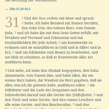
Die Berufung der Werkmeister
→
2Mo 35,30-36,3
31
1
Und der
Herr
redete mit Mose und sprach:
2
Siehe, ich habe Bezaleel mit Namen berufen,
den Sohn Uris, des Sohnes Hurs, vom Stamm
Juda,
3
und ich habe ihn mit dem Geist Gottes erfüllt, mit
Weisheit und Verstand und Erkenntnis und mit
Geschicklichkeit für jede Arbeit,
4
um Kunstwerke zu
ersinnen und sie auszuführen in Gold und in Silber und in
Erz,
5
und um Edelsteine zum Besatz zu bearbeiten, und
um Holz zu schnitzen, so daß er Kunstwerke aller Art
ausführen kann.
6
Und siehe, ich habe ihm Oholiab beigegeben, den Sohn
Ahisamachs, vom Stamm Dan, und habe allen, die ein
weises Herz haben, die Weisheit ins Herz gegeben, daß sie
alles, was ich dir geboten habe, ausführen sollen:
7
die
Stiftshütte und die Lade des Zeugnisses und den
Sühnedeckel darauf und alle Geräte der [Stifts]hütte,
8
und
den Tisch und seine Geräte, und den reinen Leuchter und
alle seine Geräte, und den Räucheraltar,
9
und den