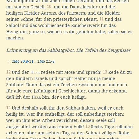
Brandopferaltar mit allen seinen Geräten, und das Becken
mit seinem Gestell,
10
und die Dienstkleider und die
heiligen Kleider Aarons, des Priesters, und die Kleider
seiner Söhne, für den priesterlichen Dienst,
11
und das
Salböl und das wohlriechende Räucherwerk für das
Heiligtum; ganz so, wie ich es dir geboten habe, sollen sie es
machen.
Erinnerung an das Sabbatgebot. Die Tafeln des Zeugnisses
→
2Mo 20,8-11
;
1Mo 2,1-3
12
Und der
Herr
redete mit Mose und sprach:
13
Rede du zu
den Kindern Israels und sprich: Haltet nur ja meine
Sabbate! Denn das ist ein Zeichen zwischen mir und euch
für alle eure [künftigen] Geschlechter, damit ihr erkennt,
daß ich der
Herr
bin, der euch heiligt.
14
Und deshalb sollt ihr den Sabbat halten, weil er euch
heilig ist. Wer ihn entheiligt, der soll unbedingt sterben;
wer an ihm eine Arbeit verrichtet, dessen Seele soll
ausgerottet werden aus seinem Volk!
15
Sechs Tage soll man
arbeiten; aber am siebten Tag ist der Sabbat völliger Ruhe,
heilig dem
Herrn
. Jeder, der am Sabbattag eine Arbeit