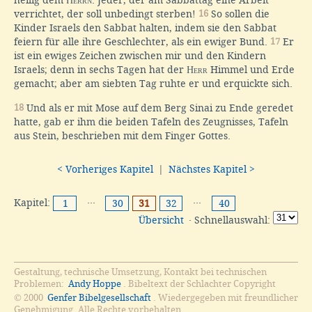
verrichtet, der soll unbedingt sterben!
16
So sollen die
Kinder Israels den Sabbat halten, indem sie den Sabbat
feiern für alle ihre Geschlechter, als ein ewiger Bund.
17
Er
ist ein ewiges Zeichen zwischen mir und den Kindern
Israels; denn in sechs Tagen hat der
Herr
Himmel und Erde
gemacht; aber am siebten Tag ruhte er und erquickte sich.
18
Und als er mit Mose auf dem Berg Sinai zu Ende geredet
hatte, gab er ihm die beiden Tafeln des Zeugnisses, Tafeln
aus Stein, beschrieben mit dem Finger Gottes.
< Vorheriges Kapitel
|
Nächstes Kapitel >
Kapitel:
···
···
1
30
31
32
40
Übersicht
· Schnellauswahl:
Gestaltung, technische Umsetzung, Kontakt bei technischen
Problemen:
Andy Hoppe
. Bibeltext der Schlachter Copyright
© 2000
Genfer Bibelgesellschaft
. Wiedergegeben mit freundlicher
Genehmigung. Alle Rechte vorbehalten.