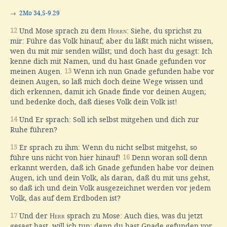
→
2Mo 34,5-9.29
12
Und Mose sprach zu dem
Herrn
: Siehe, du sprichst zu
mir: Führe das Volk hinauf; aber du läßt mich nicht wissen,
wen du mit mir senden willst; und doch hast du gesagt: Ich
kenne dich mit Namen, und du hast Gnade gefunden vor
meinen Augen.
13
Wenn ich nun Gnade gefunden habe vor
deinen Augen, so laß mich doch deine Wege wissen und
dich erkennen, damit ich Gnade finde vor deinen Augen;
und bedenke doch, daß dieses Volk dein Volk ist!
14
Und Er sprach: Soll ich selbst mitgehen und dich zur
Ruhe führen?
15
Er sprach zu ihm: Wenn du nicht selbst mitgehst, so
führe uns nicht von hier hinauf!
16
Denn woran soll denn
erkannt werden, daß ich Gnade gefunden habe vor deinen
Augen, ich und dein Volk, als daran, daß du mit uns gehst,
so daß ich und dein Volk ausgezeichnet werden vor jedem
Volk, das auf dem Erdboden ist?
17
Und der
Herr
sprach zu Mose: Auch dies, was du jetzt
gesagt hast, will ich tun; denn du hast Gnade gefunden vor