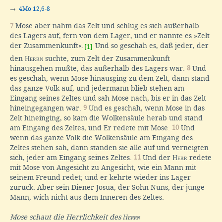
→
4Mo 12,6-8
7
Mose aber nahm das Zelt und schlug es sich außerhalb
des Lagers auf, fern von dem Lager, und er nannte es »Zelt
der Zusammenkunft«.
Und so geschah es, daß jeder, der
[1]
den
Herrn
suchte, zum Zelt der Zusammenkunft
hinausgehen mußte, das außerhalb des Lagers war.
8
Und
es geschah, wenn Mose hinausging zu dem Zelt, dann stand
das ganze Volk auf, und jedermann blieb stehen am
Eingang seines Zeltes und sah Mose nach, bis er in das Zelt
hineingegangen war.
9
Und es geschah, wenn Mose in das
Zelt hineinging, so kam die Wolkensäule herab und stand
am Eingang des Zeltes, und Er redete mit Mose.
10
Und
wenn das ganze Volk die Wolkensäule am Eingang des
Zeltes stehen sah, dann standen sie alle auf und verneigten
sich, jeder am Eingang seines Zeltes.
11
Und der
Herr
redete
mit Mose von Angesicht zu Angesicht, wie ein Mann mit
seinem Freund redet; und er kehrte wieder ins Lager
zurück. Aber sein Diener Josua, der Sohn Nuns, der junge
Mann, wich nicht aus dem Inneren des Zeltes.
Mose schaut die Herrlichkeit des
Herrn