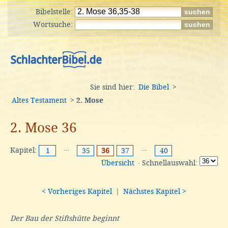
Bibelstelle:
Wortsuche:
Sie sind hier:
Die Bibel
>
Altes Testament
>
2. Mose
2. Mose 36
Kapitel:
···
···
1
35
36
37
40
Übersicht
· Schnellauswahl:
< Vorheriges Kapitel
|
Nächstes Kapitel >
Der Bau der Stiftshütte beginnt