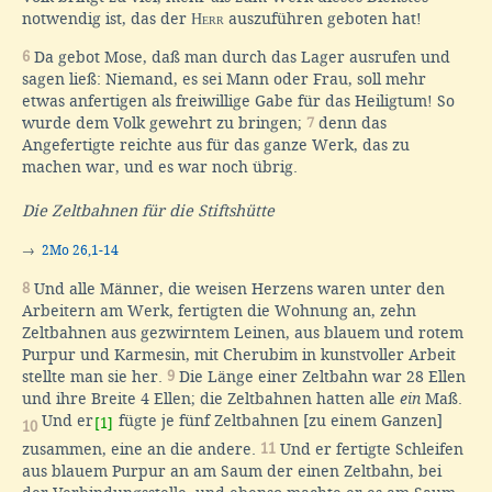
notwendig ist, das der
Herr
auszuführen geboten hat!
6
Da gebot Mose, daß man durch das Lager ausrufen und
sagen ließ: Niemand, es sei Mann oder Frau, soll mehr
etwas anfertigen als freiwillige Gabe für das Heiligtum! So
wurde dem Volk gewehrt zu bringen;
7
denn das
Angefertigte reichte aus für das ganze Werk, das zu
machen war, und es war noch übrig.
Die Zeltbahnen für die Stiftshütte
→
2Mo 26,1-14
8
Und alle Männer, die weisen Herzens waren unter den
Arbeitern am Werk, fertigten die Wohnung an, zehn
Zeltbahnen aus gezwirntem Leinen, aus blauem und rotem
Purpur und Karmesin, mit Cherubim in kunstvoller Arbeit
stellte man sie her.
9
Die Länge einer Zeltbahn war 28 Ellen
und ihre Breite 4 Ellen; die Zeltbahnen hatten alle
ein
Maß.
Und er
fügte je fünf Zeltbahnen [zu einem Ganzen]
[1]
10
zusammen, eine an die andere.
11
Und er fertigte Schleifen
aus blauem Purpur an am Saum der einen Zeltbahn, bei