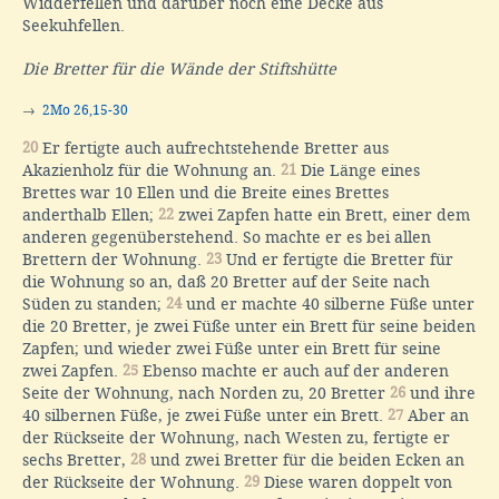
Widderfellen und darüber noch eine Decke aus
Seekuhfellen.
Die Bretter für die Wände der Stiftshütte
→
2Mo 26,15-30
20
Er fertigte auch aufrechtstehende Bretter aus
Akazienholz für die Wohnung an.
21
Die Länge eines
Brettes war 10 Ellen und die Breite eines Brettes
anderthalb Ellen;
22
zwei Zapfen hatte ein Brett, einer dem
anderen gegenüberstehend. So machte er es bei allen
Brettern der Wohnung.
23
Und er fertigte die Bretter für
die Wohnung so an, daß 20 Bretter auf der Seite nach
Süden zu standen;
24
und er machte 40 silberne Füße unter
die 20 Bretter, je zwei Füße unter ein Brett für seine beiden
Zapfen; und wieder zwei Füße unter ein Brett für seine
zwei Zapfen.
25
Ebenso machte er auch auf der anderen
Seite der Wohnung, nach Norden zu, 20 Bretter
26
und ihre
40 silbernen Füße, je zwei Füße unter ein Brett.
27
Aber an
der Rückseite der Wohnung, nach Westen zu, fertigte er
sechs Bretter,
28
und zwei Bretter für die beiden Ecken an
der Rückseite der Wohnung.
29
Diese waren doppelt von