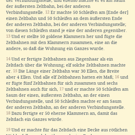
der Verbindungsstelle, und ebenso machte er es am Saum
der äußersten Zeltbahn, bei der anderen
Verbindungsstelle.
12
Er machte 50 Schleifen am [Ende der]
einen Zeltbahn und 50 Schleifen an dem äußersten Ende
der anderen Zeltbahn, bei der anderen Verbindungsstelle;
von diesen Schleifen stand je eine der anderen gegenüber.
13
Und er stellte 50 goldene Klammern her und fügte die
Zeltbahnen mit den Klammern zusammen, eine an die
andere, so daß die Wohnung ein Ganzes wurde.
14
Und er fertigte Zeltbahnen aus Ziegenhaar als ein
Zeltdach über die Wohnung; elf solche Zeltbahnen machte
er.
15
Die Länge einer Zeltbahn war 30 Ellen, die Breite
aber 4 Ellen. Und alle elf Zeltbahnen hatten
ein
Maß;
16
und
er fügte fünf Zeltbahnen für sich zusammen und sechs
Zeltbahnen auch für sich,
17
und er machte 50 Schleifen am
Saum der einen, äußersten Zeltbahn, an der einen
Verbindungsstelle, und 50 Schleifen machte er am Saum
der anderen Zeltbahn, an der anderen Verbindungsstelle.
18
Dazu fertigte er 50 eherne Klammern an, damit das
Zeltdach ein Ganzes würde.
19
Und er machte für das Zeltdach eine Decke aus rötlichen