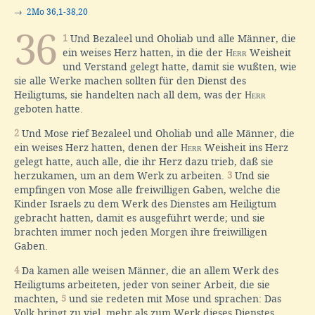
→
2Mo 36,1-38,20
36
1
Und Bezaleel und Oholiab und alle Männer, die
ein weises Herz hatten, in die der
Herr
Weisheit
und Verstand gelegt hatte, damit sie wußten, wie
sie alle Werke machen sollten für den Dienst des
Heiligtums, sie handelten nach all dem, was der
Herr
geboten hatte.
2
Und Mose rief Bezaleel und Oholiab und alle Männer, die
ein weises Herz hatten, denen der
Herr
Weisheit ins Herz
gelegt hatte, auch alle, die ihr Herz dazu trieb, daß sie
herzukamen, um an dem Werk zu arbeiten.
3
Und sie
empfingen von Mose alle freiwilligen Gaben, welche die
Kinder Israels zu dem Werk des Dienstes am Heiligtum
gebracht hatten, damit es ausgeführt werde; und sie
brachten immer noch jeden Morgen ihre freiwilligen
Gaben.
4
Da kamen alle weisen Männer, die an allem Werk des
Heiligtums arbeiteten, jeder von seiner Arbeit, die sie
machten,
5
und sie redeten mit Mose und sprachen: Das
Volk bringt zu viel, mehr als zum Werk dieses Dienstes