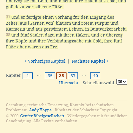
überzog sie mit Gold, und machte ihre Haken aus Gold, und
goß dazu vier silberne Füße.
37
Und er fertigte einen Vorhang für den Eingang des
Zeltes, aus [Garnen von] blauem und rotem Purpur und
Karmesin und aus gezwirntem Leinen, in Buntwirkerarbeit,
38
und fünf Säulen dazu mit ihren Haken, und er überzog
ihre Köpfe und ihre Verbindungsstäbe mit Gold; ihre fünf
Füße aber waren aus Erz.
< Vorheriges Kapitel
|
Nächstes Kapitel >
Kapitel:
···
···
1
35
36
37
40
Übersicht
· Schnellauswahl:
Gestaltung, technische Umsetzung, Kontakt bei technischen
Problemen:
Andy Hoppe
. Bibeltext der Schlachter Copyright
© 2000
Genfer Bibelgesellschaft
. Wiedergegeben mit freundlicher
Genehmigung. Alle Rechte vorbehalten.