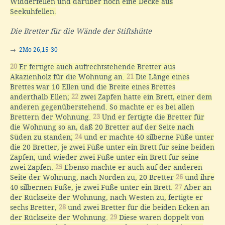
Widderfellen und darüber noch eine Decke aus
Seekuhfellen.
Die Bretter für die Wände der Stiftshütte
→
2Mo 26,15-30
20
Er fertigte auch aufrechtstehende Bretter aus
Akazienholz für die Wohnung an.
21
Die Länge eines
Brettes war 10 Ellen und die Breite eines Brettes
anderthalb Ellen;
22
zwei Zapfen hatte ein Brett, einer dem
anderen gegenüberstehend. So machte er es bei allen
Brettern der Wohnung.
23
Und er fertigte die Bretter für
die Wohnung so an, daß 20 Bretter auf der Seite nach
Süden zu standen;
24
und er machte 40 silberne Füße unter
die 20 Bretter, je zwei Füße unter ein Brett für seine beiden
Zapfen; und wieder zwei Füße unter ein Brett für seine
zwei Zapfen.
25
Ebenso machte er auch auf der anderen
Seite der Wohnung, nach Norden zu, 20 Bretter
26
und ihre
40 silbernen Füße, je zwei Füße unter ein Brett.
27
Aber an
der Rückseite der Wohnung, nach Westen zu, fertigte er
sechs Bretter,
28
und zwei Bretter für die beiden Ecken an
der Rückseite der Wohnung.
29
Diese waren doppelt von