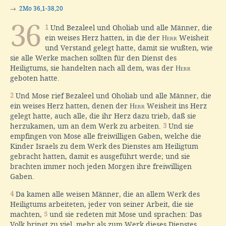
→
2Mo 36,1-38,20
36
1
Und Bezaleel und Oholiab und alle Männer, die
ein weises Herz hatten, in die der
Herr
Weisheit
und Verstand gelegt hatte, damit sie wußten, wie
sie alle Werke machen sollten für den Dienst des
Heiligtums, sie handelten nach all dem, was der
Herr
geboten hatte.
2
Und Mose rief Bezaleel und Oholiab und alle Männer, die
ein weises Herz hatten, denen der
Herr
Weisheit ins Herz
gelegt hatte, auch alle, die ihr Herz dazu trieb, daß sie
herzukamen, um an dem Werk zu arbeiten.
3
Und sie
empfingen von Mose alle freiwilligen Gaben, welche die
Kinder Israels zu dem Werk des Dienstes am Heiligtum
gebracht hatten, damit es ausgeführt werde; und sie
brachten immer noch jeden Morgen ihre freiwilligen
Gaben.
4
Da kamen alle weisen Männer, die an allem Werk des
Heiligtums arbeiteten, jeder von seiner Arbeit, die sie
machten,
5
und sie redeten mit Mose und sprachen: Das
Volk bringt zu viel, mehr als zum Werk dieses Dienstes