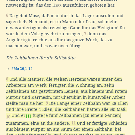
notwendig ist, das der
Herr
auszuführen geboten hat!
6
Da gebot Mose, daß man durch das Lager ausrufen und
sagen ließ: Niemand, es sei Mann oder Frau, soll mehr
etwas anfertigen als freiwillige Gabe für das Heiligtum! So
wurde dem Volk gewehrt zu bringen;
7
denn das
Angefertigte reichte aus für das ganze Werk, das zu
machen war, und es war noch übrig.
Die Zeltbahnen für die Stiftshütte
→
2Mo 26,1-14
8
Und alle Männer, die weisen Herzens waren unter den
Arbeitern am Werk, fertigten die Wohnung an, zehn
Zeltbahnen aus gezwirntem Leinen, aus blauem und rotem
Purpur und Karmesin, mit Cherubim in kunstvoller Arbeit
stellte man sie her.
9
Die Länge einer Zeltbahn war 28 Ellen
und ihre Breite 4 Ellen; die Zeltbahnen hatten alle
ein
Maß.
Und er
fügte je fünf Zeltbahnen [zu einem Ganzen]
[1]
10
zusammen, eine an die andere.
11
Und er fertigte Schleifen
aus blauem Purpur an am Saum der einen Zeltbahn, bei