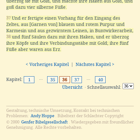
überzog sie mit Gold, und machte ihre Haken aus Gold, und
goß dazu vier silberne Füße.
37
Und er fertigte einen Vorhang für den Eingang des
Zeltes, aus [Garnen von] blauem und rotem Purpur und
Karmesin und aus gezwirntem Leinen, in Buntwirkerarbeit,
38
und fünf Säulen dazu mit ihren Haken, und er überzog
ihre Köpfe und ihre Verbindungsstäbe mit Gold; ihre fünf
Füße aber waren aus Erz.
< Vorheriges Kapitel
|
Nächstes Kapitel >
Kapitel:
···
···
1
35
36
37
40
Übersicht
· Schnellauswahl:
Gestaltung, technische Umsetzung, Kontakt bei technischen
Problemen:
Andy Hoppe
. Bibeltext der Schlachter Copyright
© 2000
Genfer Bibelgesellschaft
. Wiedergegeben mit freundlicher
Genehmigung. Alle Rechte vorbehalten.