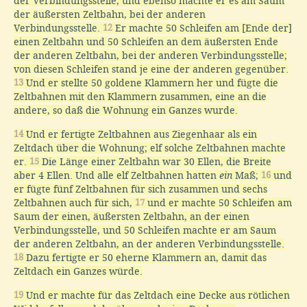
der Verbindungsstelle, und ebenso machte er es am Saum
der äußersten Zeltbahn, bei der anderen
Verbindungsstelle.
12
Er machte 50 Schleifen am [Ende der]
einen Zeltbahn und 50 Schleifen an dem äußersten Ende
der anderen Zeltbahn, bei der anderen Verbindungsstelle;
von diesen Schleifen stand je eine der anderen gegenüber.
13
Und er stellte 50 goldene Klammern her und fügte die
Zeltbahnen mit den Klammern zusammen, eine an die
andere, so daß die Wohnung ein Ganzes wurde.
14
Und er fertigte Zeltbahnen aus Ziegenhaar als ein
Zeltdach über die Wohnung; elf solche Zeltbahnen machte
er.
15
Die Länge einer Zeltbahn war 30 Ellen, die Breite
aber 4 Ellen. Und alle elf Zeltbahnen hatten
ein
Maß;
16
und
er fügte fünf Zeltbahnen für sich zusammen und sechs
Zeltbahnen auch für sich,
17
und er machte 50 Schleifen am
Saum der einen, äußersten Zeltbahn, an der einen
Verbindungsstelle, und 50 Schleifen machte er am Saum
der anderen Zeltbahn, an der anderen Verbindungsstelle.
18
Dazu fertigte er 50 eherne Klammern an, damit das
Zeltdach ein Ganzes würde.
19
Und er machte für das Zeltdach eine Decke aus rötlichen