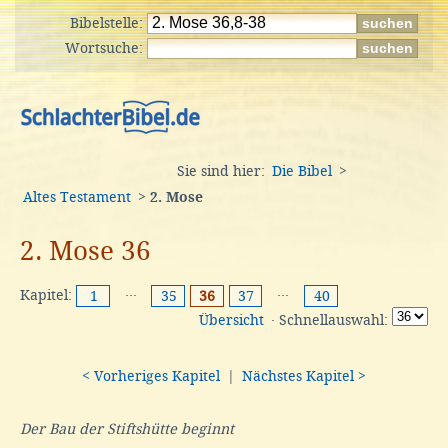
Bibelstelle:
Wortsuche:
Sie sind hier:
Die Bibel
>
Altes Testament
>
2. Mose
2. Mose 36
Kapitel:
···
···
1
35
36
37
40
Übersicht
· Schnellauswahl:
< Vorheriges Kapitel
|
Nächstes Kapitel >
Der Bau der Stiftshütte beginnt