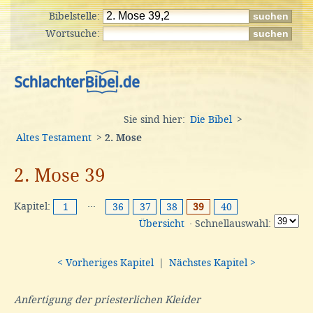
Bibelstelle:
Wortsuche:
Sie sind hier:
Die Bibel
>
Altes Testament
>
2. Mose
2. Mose 39
Kapitel:
···
1
36
37
38
39
40
Übersicht
· Schnellauswahl:
< Vorheriges Kapitel
|
Nächstes Kapitel >
Anfertigung der priesterlichen Kleider