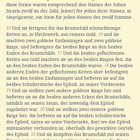
diese Steine waren entsprechend den Namen der Söhne
Israels zwölf an der Zahl, [einer] für jeden ihrer Namen; in
Siegelgravur, ein Stein für jeden Namen der zwölf Stämme.
15
Und sie fertigten für das Brustschild schnurförmige
Ketten an, in Flechtwerk, aus reinem Gold,
16
und sie
machten zwei goldene Einfassungen und zwei goldene
Ringe, und befestigten die beiden Ringe an den beiden
Enden des Brustschilds.
17
Und die beiden geflochtenen
Ketten aus Gold machten sie an den beiden Ringen fest, die
an den beiden Enden des Brustschilds waren.
18
Die beiden
anderen Enden der geflochtenen Ketten aber befestigten
sie an den beiden Einfassungen und hefteten sie auf die
beiden Schulterstücke des Ephod, an seiner Vorderseite.
19
Und sie stellten zwei andere goldene Ringe her und
hefteten sie an die beiden anderen Ecken des Brustschilds,
nämlich an seinen Saum, der inwendig dem Ephod
zugekehrt war.
20
Und sie stellten zwei weitere goldene
Ringe her, die hefteten sie auf die beiden Schulterstücke
des Ephod, unten an seine Vorderseite, dort wo das Ephod
miteinander verbunden ist, oberhalb des gewirkten Gürtels
des Ephod.
21
Und sie knüpften das Brustschild mit seinen