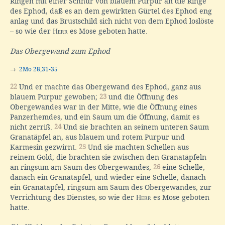
Ringen mit einer Schnur von blauem Purpur an die Ringe
des Ephod, daß es an dem gewirkten Gürtel des Ephod eng
anlag und das Brustschild sich nicht von dem Ephod loslöste
– so wie der
Herr
es Mose geboten hatte.
Das Obergewand zum Ephod
→
2Mo 28,31-35
22
Und er machte das Obergewand des Ephod, ganz aus
blauem Purpur gewoben;
23
und die Öffnung des
Obergewandes war in der Mitte, wie die Öffnung eines
Panzerhemdes, und ein Saum um die Öffnung, damit es
nicht zerriß.
24
Und sie brachten an seinem unteren Saum
Granatäpfel an, aus blauem und rotem Purpur und
Karmesin gezwirnt.
25
Und sie machten Schellen aus
reinem Gold; die brachten sie zwischen den Granatäpfeln
an ringsum am Saum des Obergewandes,
26
eine Schelle,
danach ein Granatapfel, und wieder eine Schelle, danach
ein Granatapfel, ringsum am Saum des Obergewandes, zur
Verrichtung des Dienstes, so wie der
Herr
es Mose geboten
hatte.