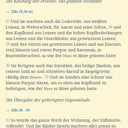
Die Kleidung der Priester. Das goldene Stirnblatt
→
2Mo 28,36-43
27
Und sie machten auch die Leibröcke, aus weißem
Leinen, in Weberarbeit, für Aaron und seine Söhne,
28
und
den Kopfbund aus Leinen und die hohen Kopfbedeckungen
aus Leinen und die Unterkleider aus gezwirntem Leinen;
29
und den Gürtel aus gezwirntem Leinen und aus [Garnen
von] blauem und rotem Purpur und Karmesin, in
Buntwirkerarbeit, so wie der
Herr
es Mose geboten hatte.
30
Sie fertigten auch das Stirnblatt, das heilige Diadem, aus
reinem Gold an und schrieben darauf in Siegelgravur:
»Heilig dem
Herrn«.
31
Und sie banden eine Schnur aus
blauem Purpur daran, um es oben am Kopfbund zu
befestigen, wie der
Herr
es Mose geboten hatte.
Die Übergabe der gefertigten Gegenstände
→
2Mo 36 - 39
32
So wurde das ganze Werk der Wohnung, der Stiftshütte,
vollendet. Und die Kinder Israels machten alles genau so,