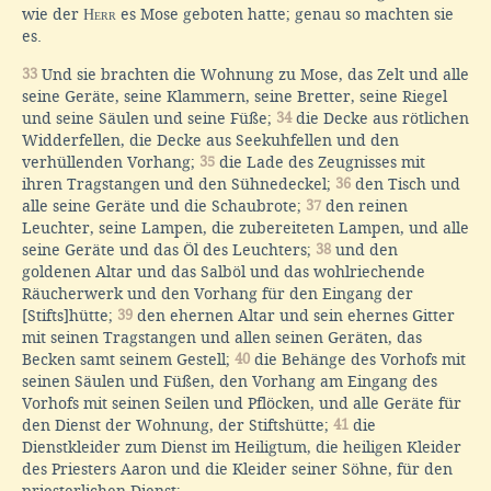
wie der
Herr
es Mose geboten hatte; genau so machten sie
es.
33
Und sie brachten die Wohnung zu Mose, das Zelt und alle
seine Geräte, seine Klammern, seine Bretter, seine Riegel
und seine Säulen und seine Füße;
34
die Decke aus rötlichen
Widderfellen, die Decke aus Seekuhfellen und den
verhüllenden Vorhang;
35
die Lade des Zeugnisses mit
ihren Tragstangen und den Sühnedeckel;
36
den Tisch und
alle seine Geräte und die Schaubrote;
37
den reinen
Leuchter, seine Lampen, die zubereiteten Lampen, und alle
seine Geräte und das Öl des Leuchters;
38
und den
goldenen Altar und das Salböl und das wohlriechende
Räucherwerk und den Vorhang für den Eingang der
[Stifts]hütte;
39
den ehernen Altar und sein ehernes Gitter
mit seinen Tragstangen und allen seinen Geräten, das
Becken samt seinem Gestell;
40
die Behänge des Vorhofs mit
seinen Säulen und Füßen, den Vorhang am Eingang des
Vorhofs mit seinen Seilen und Pflöcken, und alle Geräte für
den Dienst der Wohnung, der Stiftshütte;
41
die
Dienstkleider zum Dienst im Heiligtum, die heiligen Kleider
des Priesters Aaron und die Kleider seiner Söhne, für den
priesterlichen Dienst;