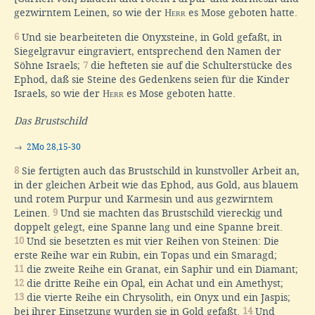
gezwirntem Leinen, so wie der
Herr
es Mose geboten hatte.
6
Und sie bearbeiteten die Onyxsteine, in Gold gefaßt, in
Siegelgravur eingraviert, entsprechend den Namen der
Söhne Israels;
7
die hefteten sie auf die Schulterstücke des
Ephod, daß sie Steine des Gedenkens seien für die Kinder
Israels, so wie der
Herr
es Mose geboten hatte.
Das Brustschild
→
2Mo 28,15-30
8
Sie fertigten auch das Brustschild in kunstvoller Arbeit an,
in der gleichen Arbeit wie das Ephod, aus Gold, aus blauem
und rotem Purpur und Karmesin und aus gezwirntem
Leinen.
9
Und sie machten das Brustschild viereckig und
doppelt gelegt, eine Spanne lang und eine Spanne breit.
10
Und sie besetzten es mit vier Reihen von Steinen: Die
erste Reihe war ein Rubin, ein Topas und ein Smaragd;
11
die zweite Reihe ein Granat, ein Saphir und ein Diamant;
12
die dritte Reihe ein Opal, ein Achat und ein Amethyst;
13
die vierte Reihe ein Chrysolith, ein Onyx und ein Jaspis;
bei ihrer Einsetzung wurden sie in Gold gefaßt.
14
Und