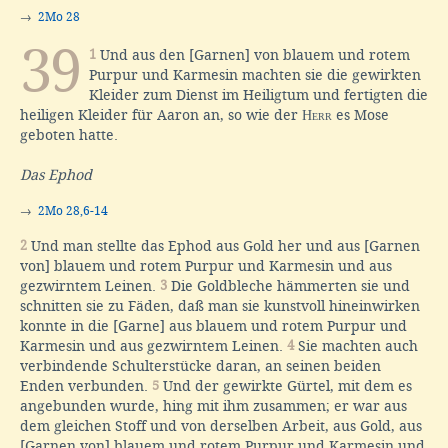
→
2Mo 28
39
1
Und aus den [Garnen] von blauem und rotem
Purpur und Karmesin machten sie die gewirkten
Kleider zum Dienst im Heiligtum und fertigten die
heiligen Kleider für Aaron an, so wie der
Herr
es Mose
geboten hatte.
Das Ephod
→
2Mo 28,6-14
2
Und man stellte das Ephod aus Gold her und aus [Garnen
von] blauem und rotem Purpur und Karmesin und aus
gezwirntem Leinen.
3
Die Goldbleche hämmerten sie und
schnitten sie zu Fäden, daß man sie kunstvoll hineinwirken
konnte in die [Garne] aus blauem und rotem Purpur und
Karmesin und aus gezwirntem Leinen.
4
Sie machten auch
verbindende Schulterstücke daran, an seinen beiden
Enden verbunden.
5
Und der gewirkte Gürtel, mit dem es
angebunden wurde, hing mit ihm zusammen; er war aus
dem gleichen Stoff und von derselben Arbeit, aus Gold, aus
[Garnen von] blauem und rotem Purpur und Karmesin und