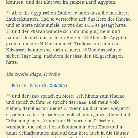
konnten; und das Blut war im ganzen Land Ägypten.
22
Aber die ägyptischen Zauberer taten dasselbe mit ihren
Zauberkünsten. Und so verstockte sich das Herz des Pharao,
und er hörte nicht auf sie, so wie der
Herr
es gesagt hatte.
23
Und der Pharao wandte sich um und ging heim und
nahm sich auch das nicht zu Herzen.
24
Aber alle Ägypter
gruben um den Nil herum nach Trinkwasser; denn das
Nilwasser konnten sie nicht trinken.
25
Und das währte
sieben Tage lang, nachdem der
Herr
den Nil geschlagen
hatte.
Die zweite Plage: Frösche
→
Ps 78,45
;
Ps 105,30
;
Offb 16,13
26
Und der
Herr
sprach zu Mose: Geh hinein zum Pharao
und sprich zu ihm: So spricht der
Herr
: Laß mein Volk
ziehen, damit es mir dient!
27
Wenn du dich aber weigerst,
es ziehen zu lassen, siehe, so will ich dein ganzes Gebiet mit
Fröschen plagen,
28
und der Nil wird von Fröschen
wimmeln; die sollen heraufkommen in dein Haus und in
deine Schlafkammer und auf dein Bett; auch in die Häuser