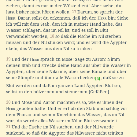
ziehen, damit es mir in der Wüste dient! Aber siehe, du
hast bisher nicht hören wollen.
17
Darum, so spricht der
Herr
: Daran sollst du erkennen, daß ich der
Herr
bin: Siehe,
ich will mit dem Stab, den ich in meiner Hand habe, das
Wasser schlagen, das im Nil ist, und es soll in Blut
verwandelt werden,
18
so daß die Fische im Nil sterben
müssen und der Nil stinken wird; und es wird die Ägypter
ekeln, das Wasser aus dem Nil zu trinken.
19
Und der
Herr
sprach zu Mose: Sage zu Aaron: Nimm
deinen Stab und strecke deine Hand aus über die Wasser in
Ägypten, über seine Nilarme, über seine Kanäle und über
seine Sümpfe und über alle Wasserbecken
, daß sie zu
[4]
Blut werden und daß im ganzen Land Ägypten Blut sei,
selbst in den hölzernen und steinernen [Gefäßen].
20
Und Mose und Aaron machten es so, wie es ihnen der
Herr
geboten hatte. Und er erhob den Stab und schlug vor
dem Pharao und seinen Knechten das Wasser, das im Nil
war; da wurde alles Wasser im Nil in Blut verwandelt.
21
Und die Fische im Nil starben, und der Nil wurde
stinkend, so daß die Ägypter das Nilwasser nicht trinken