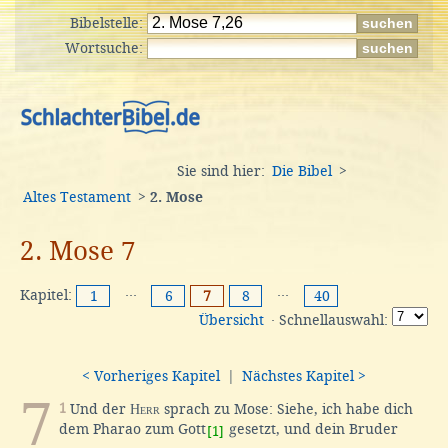
Bibelstelle:
Wortsuche:
Sie sind hier:
Die Bibel
>
Altes Testament
>
2. Mose
2. Mose 7
Kapitel:
···
···
1
6
7
8
40
Übersicht
· Schnellauswahl:
< Vorheriges Kapitel
|
Nächstes Kapitel >
7
1
Und der
Herr
sprach zu Mose: Siehe, ich habe dich
dem Pharao zum Gott
gesetzt, und dein Bruder
[1]