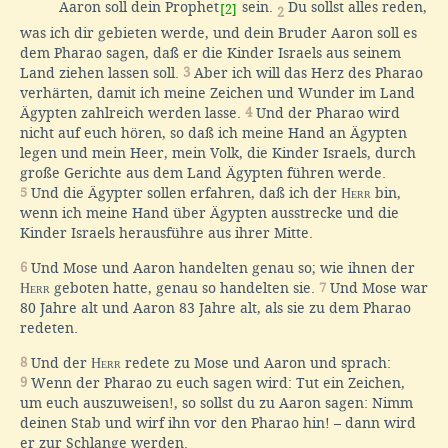
Aaron soll dein Prophet
sein.
Du sollst alles reden,
[2]
2
was ich dir gebieten werde, und dein Bruder Aaron soll es
dem Pharao sagen, daß er die Kinder Israels aus seinem
Land ziehen lassen soll.
3
Aber ich will das Herz des Pharao
verhärten, damit ich meine Zeichen und Wunder im Land
Ägypten zahlreich werden lasse.
4
Und der Pharao wird
nicht auf euch hören, so daß ich meine Hand an Ägypten
legen und mein Heer, mein Volk, die Kinder Israels, durch
große Gerichte aus dem Land Ägypten führen werde.
5
Und die Ägypter sollen erfahren, daß ich der
Herr
bin,
wenn ich meine Hand über Ägypten ausstrecke und die
Kinder Israels herausführe aus ihrer Mitte.
6
Und Mose und Aaron handelten genau so; wie ihnen der
Herr
geboten hatte, genau so handelten sie.
7
Und Mose war
80 Jahre alt und Aaron 83 Jahre alt, als sie zu dem Pharao
redeten.
8
Und der
Herr
redete zu Mose und Aaron und sprach:
9
Wenn der Pharao zu euch sagen wird: Tut ein Zeichen,
um euch auszuweisen!, so sollst du zu Aaron sagen: Nimm
deinen Stab und wirf ihn vor den Pharao hin! – dann wird
er zur Schlange werden.