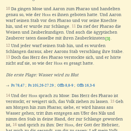
10
Da gingen Mose und Aaron zum Pharao und handelten
genau so, wie der
Herr
es ihnen geboten hatte. Und Aaron
warf seinen Stab vor den Pharao und vor seine Knechte
hin, und er wurde zur Schlange.
11
Da rief der Pharao die
Weisen und Zauberkundigen. Und auch die ägyptischen
Zauberer taten dasselbe mit ihren Zauberkünsten
.
[3]
12
Und jeder warf seinen Stab hin, und es wurden
Schlangen daraus; aber Aarons Stab verschlang ihre Stäbe.
13
Doch das Herz des Pharao verstockte sich, und er hörte
nicht auf sie, so wie der
Herr
es gesagt hatte.
Die erste Plage: Wasser wird zu Blut
→
Ps 78,47
;
Ps 105,26-27.29
;
Offb 8,8-9
;
Offb 16,3-6
14
Und der
Herr
sprach zu Mose: Das Herz des Pharao ist
verstockt; er weigert sich, das Volk ziehen zu lassen.
15
Geh
am Morgen hin zum Pharao; siehe, er wird hinaus ans
Wasser gehen; tritt ihm entgegen am Ufer des Nils und
nimm den Stab in deine Hand, der zur Schlange geworden
ist,
16
und sprich zu ihm: Der
Herr
, der Gott der Hebräer,
hat mich zu dir gesandt, um dir zu sagen: Laß mein Volk