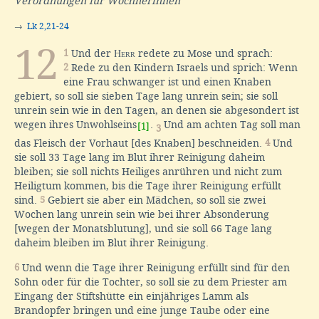
Verordnungen für Wöchnerinnen
→
Lk 2,21-24
12
1
Und der
Herr
redete zu Mose und sprach:
2
Rede zu den Kindern Israels und sprich: Wenn
eine Frau schwanger ist und einen Knaben
gebiert, so soll sie sieben Tage lang unrein sein; sie soll
unrein sein wie in den Tagen, an denen sie abgesondert ist
wegen ihres Unwohlseins
.
Und am achten Tag soll man
[1]
3
das Fleisch der Vorhaut [des Knaben] beschneiden.
4
Und
sie soll 33 Tage lang im Blut ihrer Reinigung daheim
bleiben; sie soll nichts Heiliges anrühren und nicht zum
Heiligtum kommen, bis die Tage ihrer Reinigung erfüllt
sind.
5
Gebiert sie aber ein Mädchen, so soll sie zwei
Wochen lang unrein sein wie bei ihrer Absonderung
[wegen der Monatsblutung], und sie soll 66 Tage lang
daheim bleiben im Blut ihrer Reinigung.
6
Und wenn die Tage ihrer Reinigung erfüllt sind für den
Sohn oder für die Tochter, so soll sie zu dem Priester am
Eingang der Stiftshütte ein einjähriges Lamm als
Brandopfer bringen und eine junge Taube oder eine