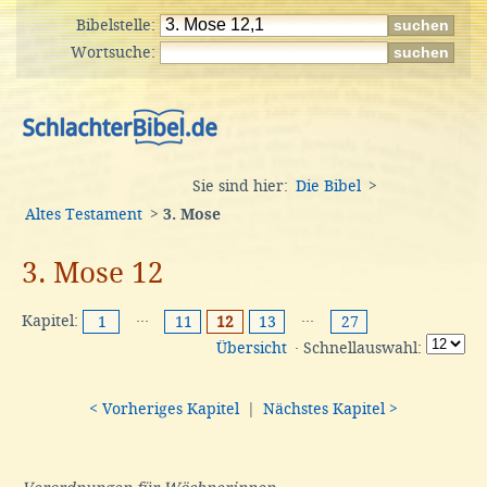
Bibelstelle:
Wortsuche:
Sie sind hier:
Die Bibel
>
Altes Testament
>
3. Mose
3. Mose 12
Kapitel:
···
···
1
11
12
13
27
Übersicht
· Schnellauswahl:
< Vorheriges Kapitel
|
Nächstes Kapitel >