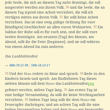
jede Seele, die sich an diesem Tag nicht demütigt, die soll
ausgerottet werden aus ihrem Volk;
30
und die Seele, die an
diesem Tag irgend eine Arbeit verrichtet, die will ich
vertilgen mitten aus ihrem Volk.
31
Ihr sollt keine Arbeit
verrichten. Das ist eine ewig gültige Ordnung für eure
[künftigen] Geschlechter an allen euren Wohnorten.
32
Ein
Sabbat der Ruhe soll es für euch sein, und ihr sollt eure
Seelen demütigen. Am neunten [Tag] des Monats, am
Abend, sollt ihr die Feier [beginnen], und sie soll währen
von einem Abend bis zum anderen.
Das Laubhüttenfest
→
4Mo 29,12-39
;
5Mo 16,13-17
33
Und der
Herr
redete zu Mose und sprach:
34
Rede zu den
Kindern Israels und sprich: Am fünfzehnten Tag dieses
siebten Monats soll dem
Herrn
das Laubhüttenfest
[11]
gefeiert werden, sieben Tage lang.
35
Am ersten Tag ist
eine heilige Versammlung; da sollt ihr keine Werktagsarbeit
verrichten.
36
Sieben Tage lang sollt ihr dem
Herrn
ein
Feueropfer darbringen; und am achten Tag sollt ihr eine
heilige Versammlung halten und dem
Herrn
ein Feueropfer