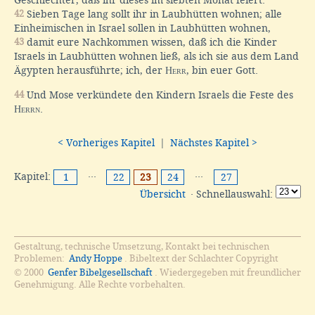
Geschlechter, daß ihr dieses im siebten Monat feiert.
42
Sieben Tage lang sollt ihr in Laubhütten wohnen; alle
Einheimischen in Israel sollen in Laubhütten wohnen,
43
damit eure Nachkommen wissen, daß ich die Kinder
Israels in Laubhütten wohnen ließ, als ich sie aus dem Land
Ägypten herausführte; ich, der
Herr
, bin euer Gott.
44
Und Mose verkündete den Kindern Israels die Feste des
Herrn
.
< Vorheriges Kapitel
|
Nächstes Kapitel >
Kapitel:
···
···
1
22
23
24
27
Übersicht
· Schnellauswahl:
Gestaltung, technische Umsetzung, Kontakt bei technischen
Problemen:
Andy Hoppe
. Bibeltext der Schlachter Copyright
© 2000
Genfer Bibelgesellschaft
. Wiedergegeben mit freundlicher
Genehmigung. Alle Rechte vorbehalten.