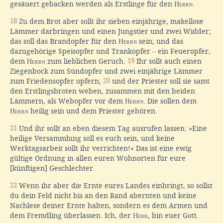
gesäuert gebacken werden als Erstlinge für den
Herrn
.
18
Zu dem Brot aber sollt ihr sieben einjährige, makellose
Lämmer darbringen und einen Jungstier und zwei Widder;
das soll das Brandopfer für den
Herrn
sein; und das
dazugehörige Speisopfer und Trankopfer
–
ein Feueropfer,
dem
Herrn
zum lieblichen Geruch.
19
Ihr sollt auch einen
Ziegenbock zum Sündopfer und zwei einjährige Lämmer
zum Friedensopfer opfern;
20
und der Priester soll sie samt
den Erstlingsbroten weben, zusammen mit den beiden
Lämmern, als Webopfer vor dem
Herrn
. Die sollen dem
Herrn
heilig sein und dem Priester gehören.
21
Und ihr sollt an eben diesem Tag ausrufen lassen: »Eine
heilige Versammlung soll es euch sein, und keine
Werktagsarbeit sollt ihr verrichten!« Das ist eine ewig
gültige Ordnung in allen euren Wohnorten für eure
[künftigen] Geschlechter.
22
Wenn ihr aber die Ernte eures Landes einbringt, so sollst
du dein Feld nicht bis an den Rand abernten und keine
Nachlese deiner Ernte halten, sondern es dem Armen und
dem Fremdling überlassen. Ich, der
Herr
, bin euer Gott.