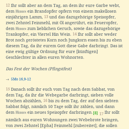
12
Ihr sollt aber an dem Tag, an dem ihr eure Garbe webt,
dem
Herrn
ein Brandopfer opfern von einem makellosen
einjährigen Lamm,
13
und das dazugehörige Speisopfer,
zwei Zehntel Feinmehl, mit Öl angerührt, ein Feueropfer,
dem
Herrn
zum lieblichen Geruch, sowie das dazugehörige
Trankopfer, ein Viertel Hin Wein.
14
Ihr sollt aber weder
Brot noch geröstetes Korn noch Jungkorn essen bis zu eben
diesem Tag, da ihr eurem Gott diese Gabe darbringt. Das ist
eine ewig gültige Ordnung für eure [künftigen]
Geschlechter in allen euren Wohnorten.
Das Fest der Wochen (Pfingstfest)
→
5Mo 16,9-12
15
Danach sollt ihr euch vom Tag nach dem Sabbat, von
dem Tag, da ihr die Webegarbe darbringt, sieben volle
Wochen abzählen,
16
bis zu dem Tag, der auf den siebten
Sabbat folgt, nämlich 50 Tage sollt ihr zählen, und dann
dem
Herrn
ein neues Speisopfer darbringen.
Ihr sollt
[8]
17
nämlich aus euren Wohnungen zwei Webebrote bringen,
von zwei Zehntel [Epha] Feinmehl [zubereitet]; die sollen