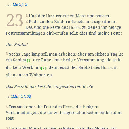
→
1Mo 2,1-3
23
1
Und der
Herr
redete zu Mose und sprach:
2
Rede zu den Kindern Israels und sage ihnen:
Das sind die Feste des
Herrn
, zu denen ihr heilige
Festversammlungen einberufen sollt; dies sind meine Feste:
Der Sabbat
3
Sechs Tage lang soll man arbeiten, aber am siebten Tag ist
ein Sabbat
der Ruhe, eine heilige Versammlung; da sollt
[1]
ihr kein Werk tun
; denn es ist der Sabbat des
Herrn
, in
[2]
allen euren Wohnorten.
Das Passah; das Fest der ungesäuerten Brote
→
2Mo 12,2-28
4
Das sind aber die Feste des
Herrn
, die heiligen
Versammlungen, die ihr zu festgesetzten Zeiten einberufen
sollt:
5
Im ersten Monat, am vierzehnten [Tag] des Monats, zur