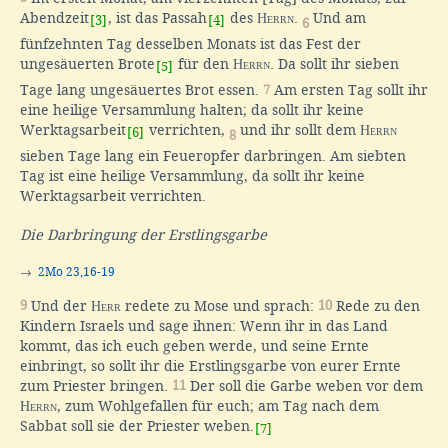
Abendzeit
, ist das Passah
des
Herrn
.
Und am
[3]
[4]
6
fünfzehnten Tag desselben Monats ist das Fest der
ungesäuerten Brote
für den
Herrn
. Da sollt ihr sieben
[5]
Tage lang ungesäuertes Brot essen.
7
Am ersten Tag sollt ihr
eine heilige Versammlung halten; da sollt ihr keine
Werktagsarbeit
verrichten,
und ihr sollt dem
Herrn
[6]
8
sieben Tage lang ein Feueropfer darbringen. Am siebten
Tag ist eine heilige Versammlung, da sollt ihr keine
Werktagsarbeit verrichten.
Die Darbringung der Erstlingsgarbe
→
2Mo 23,16-19
9
Und der
Herr
redete zu Mose und sprach:
10
Rede zu den
Kindern Israels und sage ihnen: Wenn ihr in das Land
kommt, das ich euch geben werde, und seine Ernte
einbringt, so sollt ihr die Erstlingsgarbe von eurer Ernte
zum Priester bringen.
11
Der soll die Garbe weben vor dem
Herrn
, zum Wohlgefallen für euch; am Tag nach dem
Sabbat soll sie der Priester weben.
[7]