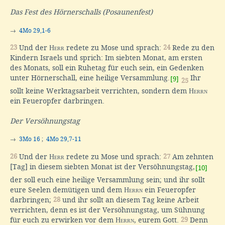
Das Fest des Hörnerschalls (Posaunenfest)
→
4Mo 29,1-6
23
Und der
Herr
redete zu Mose und sprach:
24
Rede zu den
Kindern Israels und sprich: Im siebten Monat, am ersten
des Monats, soll ein Ruhetag für euch sein, ein Gedenken
unter Hörnerschall, eine heilige Versammlung.
Ihr
[9]
25
sollt keine Werktagsarbeit verrichten, sondern dem
Herrn
ein Feueropfer darbringen.
Der Versöhnungstag
→
3Mo 16
;
4Mo 29,7-11
26
Und der
Herr
redete zu Mose und sprach:
27
Am zehnten
[Tag] in diesem siebten Monat ist der Versöhnungstag,
[10]
der soll euch eine heilige Versammlung sein; und ihr sollt
eure Seelen demütigen und dem
Herrn
ein Feueropfer
darbringen;
28
und ihr sollt an diesem Tag keine Arbeit
verrichten, denn es ist der Versöhnungstag, um Sühnung
für euch zu erwirken vor dem
Herrn
, eurem Gott.
29
Denn