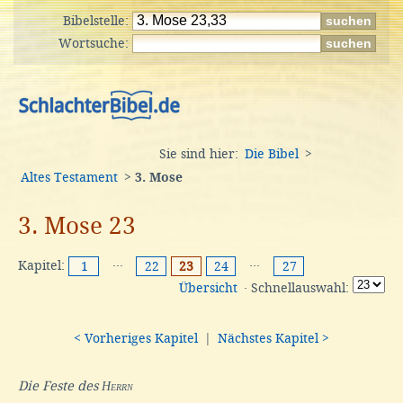
Bibelstelle:
Wortsuche:
Sie sind hier:
Die Bibel
>
Altes Testament
>
3. Mose
3. Mose 23
Kapitel:
···
···
1
22
23
24
27
Übersicht
· Schnellauswahl:
< Vorheriges Kapitel
|
Nächstes Kapitel >
Die Feste des
Herrn