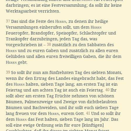
darbringen; es ist eine Festversammlung; da sollt ihr keine
Werktagsarbeit verrichten.
37
Das sind die Feste des
Herrn
, zu denen ihr heilige
Versammlungen einberufen sollt, um dem
Herrn
Feueropfer, Brandopfer, Speisopfer, Schlachtopfer und
Trankopfer darzubringen, jeden Tag das, was
vorgeschrieben ist
–
38
zusätzlich zu den Sabbaten des
Herrn
und zu euren Gaben und zusätzlich zu allen euren
Gelübden und allen euren freiwilligen Gaben, die ihr dem
Herrn
gebt.
39
So sollt ihr nun am fünfzehnten Tag des siebten Monats,
wenn ihr den Ertrag des Landes eingebracht habt, das Fest
des
Herrn
halten, sieben Tage lang; am ersten Tag ist ein
Feiertag und am achten Tag ist auch ein Feiertag.
40
Ihr
sollt aber am ersten Tag Früchte nehmen von schönen
Bäumen, Palmenzweige und Zweige von dichtbelaubten
Bäumen und Bachweiden, und ihr sollt euch sieben Tage
lang freuen vor dem
Herrn
, eurem Gott.
41
Und so sollt ihr
dem
Herrn
das Fest halten, sieben Tage lang im Jahr. Das
soll eine ewige Ordnung sein für eure [künftigen]