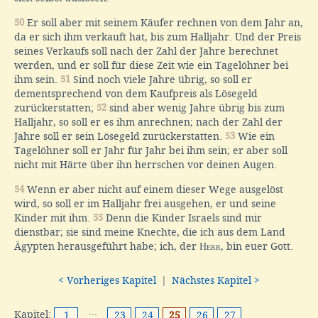
50
Er soll aber mit seinem Käufer rechnen von dem Jahr an,
da er sich ihm verkauft hat, bis zum Halljahr. Und der Preis
seines Verkaufs soll nach der Zahl der Jahre berechnet
werden, und er soll für diese Zeit wie ein Tagelöhner bei
ihm sein.
51
Sind noch viele Jahre übrig, so soll er
dementsprechend von dem Kaufpreis als Lösegeld
zurückerstatten;
52
sind aber wenig Jahre übrig bis zum
Halljahr, so soll er es ihm anrechnen; nach der Zahl der
Jahre soll er sein Lösegeld zurückerstatten.
53
Wie ein
Tagelöhner soll er Jahr für Jahr bei ihm sein; er aber soll
nicht mit Härte über ihn herrschen vor deinen Augen.
54
Wenn er aber nicht auf einem dieser Wege ausgelöst
wird, so soll er im Halljahr frei ausgehen, er und seine
Kinder mit ihm.
55
Denn die Kinder Israels sind mir
dienstbar; sie sind meine Knechte, die ich aus dem Land
Ägypten herausgeführt habe; ich, der
Herr
, bin euer Gott.
< Vorheriges Kapitel
|
Nächstes Kapitel >
Kapitel:
···
1
23
24
25
26
27