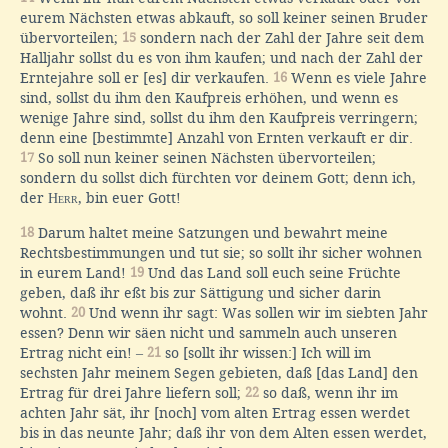
eurem Nächsten etwas abkauft, so soll keiner seinen Bruder
übervorteilen;
15
sondern nach der Zahl der Jahre seit dem
Halljahr sollst du es von ihm kaufen; und nach der Zahl der
Erntejahre soll er [es] dir verkaufen.
16
Wenn es viele Jahre
sind, sollst du ihm den Kaufpreis erhöhen, und wenn es
wenige Jahre sind, sollst du ihm den Kaufpreis verringern;
denn eine [bestimmte] Anzahl von Ernten verkauft er dir.
17
So soll nun keiner seinen Nächsten übervorteilen;
sondern du sollst dich fürchten vor deinem Gott; denn ich,
der
Herr
, bin euer Gott!
18
Darum haltet meine Satzungen und bewahrt meine
Rechtsbestimmungen und tut sie; so sollt ihr sicher wohnen
in eurem Land!
19
Und das Land soll euch seine Früchte
geben, daß ihr eßt bis zur Sättigung und sicher darin
wohnt.
20
Und wenn ihr sagt: Was sollen wir im siebten Jahr
essen? Denn wir säen nicht und sammeln auch unseren
Ertrag nicht ein!
–
21
so [sollt ihr wissen:] Ich will im
sechsten Jahr meinem Segen gebieten, daß [das Land] den
Ertrag für drei Jahre liefern soll;
22
so daß, wenn ihr im
achten Jahr sät, ihr [noch] vom alten Ertrag essen werdet
bis in das neunte Jahr; daß ihr von dem Alten essen werdet,