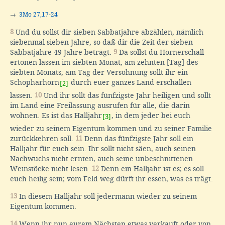
→
3Mo 27,17-24
8
Und du sollst dir sieben Sabbatjahre abzählen, nämlich
siebenmal sieben Jahre, so daß dir die Zeit der sieben
Sabbatjahre 49 Jahre beträgt.
9
Da sollst du Hörnerschall
ertönen lassen im siebten Monat, am zehnten [Tag] des
siebten Monats; am Tag der Versöhnung sollt ihr ein
Schopharhorn
durch euer ganzes Land erschallen
[2]
lassen.
10
Und ihr sollt das fünfzigste Jahr heiligen und sollt
im Land eine Freilassung ausrufen für alle, die darin
wohnen. Es ist das Halljahr
, in dem jeder bei euch
[3]
wieder zu seinem Eigentum kommen und zu seiner Familie
zurückkehren soll.
11
Denn das fünfzigste Jahr soll ein
Halljahr für euch sein. Ihr sollt nicht säen, auch seinen
Nachwuchs nicht ernten, auch seine unbeschnittenen
Weinstöcke nicht lesen.
12
Denn ein Halljahr ist es; es soll
euch heilig sein; vom Feld weg dürft ihr essen, was es trägt.
13
In diesem Halljahr soll jedermann wieder zu seinem
Eigentum kommen.
14
Wenn ihr nun eurem Nächsten etwas verkauft oder von