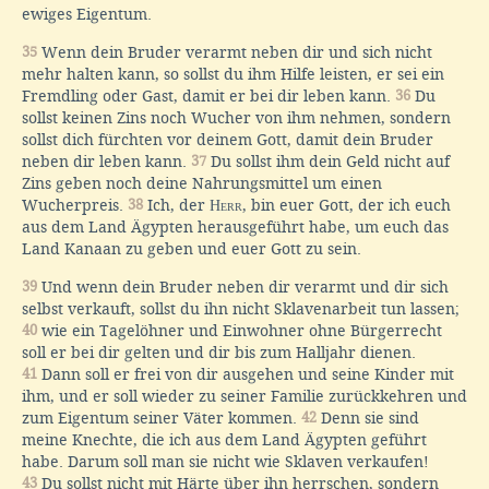
ewiges Eigentum.
35
Wenn dein Bruder verarmt neben dir und sich nicht
mehr halten kann, so sollst du ihm Hilfe leisten, er sei ein
Fremdling oder Gast, damit er bei dir leben kann.
36
Du
sollst keinen Zins noch Wucher von ihm nehmen, sondern
sollst dich fürchten vor deinem Gott, damit dein Bruder
neben dir leben kann.
37
Du sollst ihm dein Geld nicht auf
Zins geben noch deine Nahrungsmittel um einen
Wucherpreis.
38
Ich, der
Herr
, bin euer Gott, der ich euch
aus dem Land Ägypten herausgeführt habe, um euch das
Land Kanaan zu geben und euer Gott zu sein.
39
Und wenn dein Bruder neben dir verarmt und dir sich
selbst verkauft, sollst du ihn nicht Sklavenarbeit tun lassen;
40
wie ein Tagelöhner und Einwohner ohne Bürgerrecht
soll er bei dir gelten und dir bis zum Halljahr dienen.
41
Dann soll er frei von dir ausgehen und seine Kinder mit
ihm, und er soll wieder zu seiner Familie zurückkehren und
zum Eigentum seiner Väter kommen.
42
Denn sie sind
meine Knechte, die ich aus dem Land Ägypten geführt
habe. Darum soll man sie nicht wie Sklaven verkaufen!
43
Du sollst nicht mit Härte über ihn herrschen, sondern