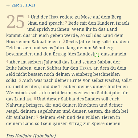
→
2Mo 23,10-11
25
1
Und der
Herr
redete zu Mose auf dem Berg
Sinai und sprach:
2
Rede mit den Kindern Israels
und sprich zu ihnen: Wenn ihr in das Land
kommt, das ich euch geben werde, so soll das Land dem
Herrn
einen Sabbat feiern.
3
Sechs Jahre lang sollst du dein
Feld besäen und sechs Jahre lang deinen Weinberg
beschneiden und den Ertrag [des Landes]
einsammeln.
[1]
4
Aber im siebten Jahr soll das Land seinen Sabbat der
Ruhe haben, einen Sabbat für den
Herrn
, an dem du dein
Feld nicht besäen noch deinen Weinberg beschneiden
sollst.
5
Auch was nach deiner Ernte von selbst wächst, sollst
du nicht ernten; und die Trauben deines unbeschnittenen
Weinstocks sollst du nicht lesen, weil es ein Sabbatjahr für
das Land ist.
6
Und dieser Sabbat des Landes soll euch
Nahrung bringen, dir und deinen Knechten und deiner
Magd, deinem Tagelöhner und deinen Gästen, die sich bei
dir aufhalten;
7
deinem Vieh und den wilden Tieren in
deinem Land soll sein ganzer Ertrag zur Speise dienen.
Das Halljahr (Jubeljahr)