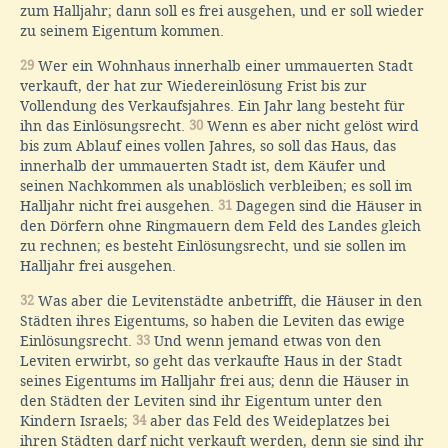
zum Halljahr; dann soll es frei ausgehen, und er soll wieder
zu seinem Eigentum kommen.
29
Wer ein Wohnhaus innerhalb einer ummauerten Stadt
verkauft, der hat zur Wiedereinlösung Frist bis zur
Vollendung des Verkaufsjahres. Ein Jahr lang besteht für
ihn das Einlösungsrecht.
30
Wenn es aber nicht gelöst wird
bis zum Ablauf eines vollen Jahres, so soll das Haus, das
innerhalb der ummauerten Stadt ist, dem Käufer und
seinen Nachkommen als unablöslich verbleiben; es soll im
Halljahr nicht frei ausgehen.
31
Dagegen sind die Häuser in
den Dörfern ohne Ringmauern dem Feld des Landes gleich
zu rechnen; es besteht Einlösungsrecht, und sie sollen im
Halljahr frei ausgehen.
32
Was aber die Levitenstädte anbetrifft, die Häuser in den
Städten ihres Eigentums, so haben die Leviten das ewige
Einlösungsrecht.
33
Und wenn jemand etwas von den
Leviten erwirbt, so geht das verkaufte Haus in der Stadt
seines Eigentums im Halljahr frei aus; denn die Häuser in
den Städten der Leviten sind ihr Eigentum unter den
Kindern Israels;
34
aber das Feld des Weideplatzes bei
ihren Städten darf nicht verkauft werden, denn sie sind ihr