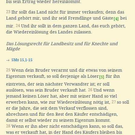
bis sein Ertrag wieder hereinkommt.
23
Ihr sollt das Land nicht für immer verkaufen; denn das
Land gehört mir, und ihr seid Fremdlinge und Gäste
bei
[4]
mir.
24
Und ihr sollt in dem ganzen Land, das euch gehört,
die Wiedereinlösung des Landes zulassen.
Das Lösungsrecht für Landbesitz und für Knechte und
Mägde
→
5Mo 15,1-15
25
Wenn dein Bruder verarmt und dir etwas von seinem
Eigentum verkauft, so soll derjenige als Löser
für ihn
[5]
eintreten, der sein nächster Verwandter ist; er soll
auslösen, was sein Bruder verkauft hat.
26
Und wenn
jemand keinen Löser hat, aber mit seiner Hand so viel
erwerben kann, wie zur Wiedereinlösung nötig ist,
27
so soll
er die Jahre, die seit dem Verkauf verflossen sind,
abrechnen und für den Rest den Käufer entschädigen,
damit er selbst wieder zu seinem Eigentum kommt.
28
Wenn er ihn aber nicht entschädigen kann, so soll das,
was er verkauft hat, in der Hand des Käufers bleiben bis