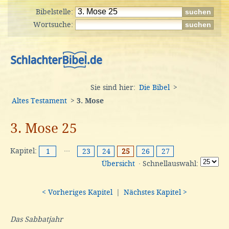
Bibelstelle:
Wortsuche:
Sie sind hier:
Die Bibel
>
Altes Testament
>
3. Mose
3. Mose 25
Kapitel:
···
1
23
24
25
26
27
Übersicht
· Schnellauswahl:
< Vorheriges Kapitel
|
Nächstes Kapitel >
Das Sabbatjahr