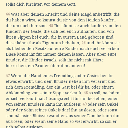
sollst dich fürchten vor deinem Gott.
44
Was aber deinen Knecht und deine Magd anbetrifft, die
du haben wirst, so kannst du sie von den Heiden kaufen,
die um euch her sind.
45
Ihr könnt sie auch kaufen von den
Kindern der Gäste, die sich bei euch aufhalten, und von
ihren Sippen bei euch, die in eurem Land geboren sind;
diese könnt ihr als Eigentum behalten,
46
und ihr könnt sie
als bleibenden Besitz auf eure Kinder nach euch vererben.
Diese könnt ihr für immer dienen lassen. Aber über eure
Brüder, die Kinder Israels, sollt ihr nicht mit Härte
herrschen, ein Bruder über den andern!
47
Wenn die Hand eines Fremdlings oder Gastes bei dir
etwas erwirbt, und dein Bruder neben ihm verarmt und
sich dem Fremdling, der ein Gast bei dir ist, oder einem
Abkömmling von seiner Sippe verkauft,
48
so soll, nachdem
er sich verkauft hat, Lösungsrecht für ihn bestehen; einer
von seinen Brüdern kann ihn auslösen;
49
oder sein Onkel
oder der Sohn seines Onkels darf ihn auslösen, oder sonst
sein nächster Blutsverwandter aus seiner Familie kann ihn
auslösen; oder wenn seine Hand so viel erwirbt, so soll er
sich selbst auslösen.