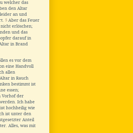
zu welcher das
eben den Altar
leider an und
rt.
5
Aber das Feuer
 nicht erlöschen;
ünden und das
opfer darauf in
Altar in Brand
ollen es vor dem
on eine Handvoll
ch allen
Altar in Rauch
enken bestimmt ist
ne essen;
m Vorhof der
 werden. Ich habe
ist hochheilig wie
ch ist unter den
tgesetzter Anteil
er. Alles, was mit