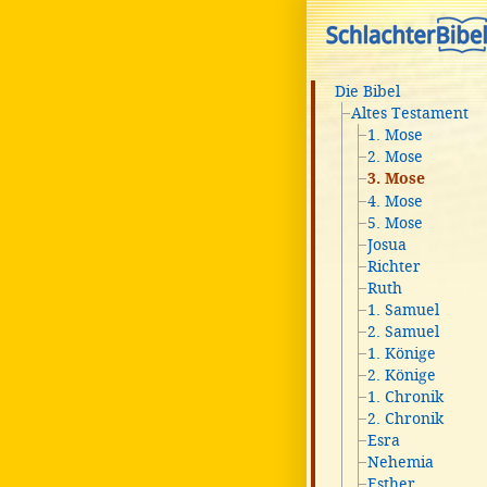
Die Bibel
Altes Testament
1. Mose
2. Mose
3. Mose
4. Mose
5. Mose
Josua
Richter
Ruth
1. Samuel
2. Samuel
1. Könige
2. Könige
1. Chronik
2. Chronik
Esra
Nehemia
Esther