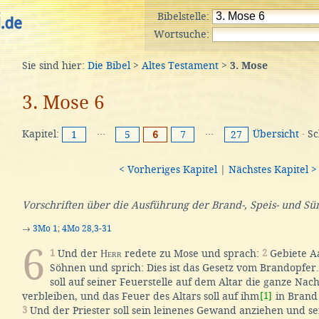
Bibelstelle:
Wortsuche:
Sie sind hier:
Die Bibel
>
Altes Testament
>
3. Mose
3. Mose 6
Kapitel:
···
···
Übersicht
· S
1
5
6
7
27
< Vorheriges Kapitel
|
Nächstes Kapitel >
Vorschriften über die Ausführung der Brand-, Speis- und Sü
→
3Mo 1
;
4Mo 28,3-31
6
1
Und der
Herr
redete zu Mose und sprach:
2
Gebiete A
Söhnen und sprich: Dies ist das Gesetz vom Brandopfer
soll auf seiner Feuerstelle auf dem Altar die ganze Na
verbleiben, und das Feuer des Altars soll auf ihm
[1]
in Brand
3
Und der Priester soll sein leinenes Gewand anziehen und sei