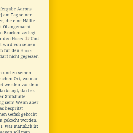
Opfergabe Aarons
r] am Tag seiner
r, die eine Hälfte
it Öl angemacht
n Brocken zerlegt
ür den
Herrn
.
15
Und
bt wird von seinen
en für den
Herrn
.
 darf nicht gegessen
 und zu seinen
leichen Ort, wo man
tet werden vor dem
darbringt, darf es
r Stiftshütte.
lig sein! Wenn aber
as bespritzt
enen Gefäß gekocht
en gekocht worden,
s, was männlich ist
gegen soll man