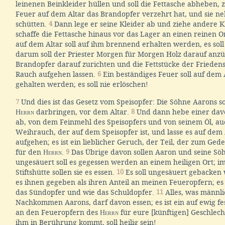
leinenen Beinkleider hüllen und soll die Fettasche abheben, 
Feuer auf dem Altar das Brandopfer verzehrt hat, und sie n
schütten.
4
Dann lege er seine Kleider ab und ziehe andere K
schaffe die Fettasche hinaus vor das Lager an einen reinen O
auf dem Altar soll auf ihm brennend erhalten werden, es soll
darum soll der Priester Morgen für Morgen Holz darauf anz
Brandopfer darauf zurichten und die Fettstücke der Friedens
Rauch aufgehen lassen.
6
Ein beständiges Feuer soll auf dem 
gehalten werden; es soll nie erlöschen!
7
Und dies ist das Gesetz vom Speisopfer: Die Söhne Aarons s
Herrn
darbringen, vor dem Altar.
8
Und dann hebe einer dav
ab, von dem Feinmehl des Speisopfers und von seinem Öl, au
Weihrauch, der auf dem Speisopfer ist, und lasse es auf dem 
aufgehen; es ist ein lieblicher Geruch, der Teil, der zum Ged
für den
Herrn
.
9
Das Übrige davon sollen Aaron und seine Söh
ungesäuert soll es gegessen werden an einem heiligen Ort; i
Stiftshütte sollen sie es essen.
10
Es soll ungesäuert gebacken
es ihnen gegeben als ihren Anteil an meinen Feueropfern; es 
das Sündopfer und wie das Schuldopfer.
11
Alles, was männli
Nachkommen Aarons, darf davon essen; es ist ein auf ewig fes
an den Feueropfern des
Herrn
für eure [künftigen] Geschlecht
ihm in Berührung kommt, soll heilig sein!