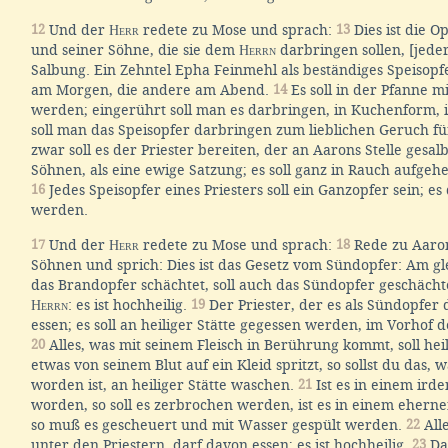
12
Und der
Herr
redete zu Mose und sprach:
13
Dies ist die 
und seiner Söhne, die sie dem
Herrn
darbringen sollen, [jede
Salbung. Ein Zehntel Epha Feinmehl als beständiges Speisopfe
am Morgen, die andere am Abend.
14
Es soll in der Pfanne m
werden; eingerührt soll man es darbringen, in Kuchenform, i
soll man das Speisopfer darbringen zum lieblichen Geruch f
zwar soll es der Priester bereiten, der an Aarons Stelle gesal
Söhnen, als eine ewige Satzung; es soll ganz in Rauch aufgeh
16
Jedes Speisopfer eines Priesters soll ein Ganzopfer sein; es
werden.
17
Und der
Herr
redete zu Mose und sprach:
18
Rede zu Aaron
Söhnen und sprich: Dies ist das Gesetz vom Sündopfer: Am g
das Brandopfer schächtet, soll auch das Sündopfer geschäch
Herrn
: es ist hochheilig.
19
Der Priester, der es als Sündopfer 
essen; es soll an heiliger Stätte gegessen werden, im Vorhof de
20
Alles, was mit seinem Fleisch in Berührung kommt, soll hei
etwas von seinem Blut auf ein Kleid spritzt, so sollst du das, w
worden ist, an heiliger Stätte waschen.
21
Ist es in einem ird
worden, so soll es zerbrochen werden, ist es in einem ehern
so muß es gescheuert und mit Wasser gespült werden.
22
Alle
unter den Priestern, darf davon essen; es ist hochheilig.
23
Da