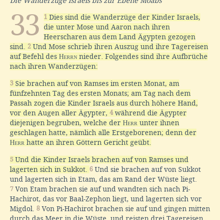
Die Wanderzüge Israels bis zur Ebene Moabs
33
1
Dies sind die Wanderzüge der Kinder Israels,
die unter Mose und Aaron nach ihren
Heerscharen aus dem Land Ägypten gezogen
sind.
2
Und Mose schrieb ihren Auszug und ihre Tagereisen
auf Befehl des
Herrn
nieder. Folgendes sind ihre Aufbrüche
nach ihren Wanderzügen:
3
Sie brachen auf von Ramses im ersten Monat, am
fünfzehnten Tag des ersten Monats; am Tag nach dem
Passah zogen die Kinder Israels aus durch höhere Hand,
vor den Augen aller Ägypter,
4
während die Ägypter
diejenigen begruben, welche der
Herr
unter ihnen
geschlagen hatte, nämlich alle Erstgeborenen; denn der
Herr
hatte an ihren Göttern Gericht geübt.
5
Und die Kinder Israels brachen auf von Ramses und
lagerten sich in Sukkot.
6
Und sie brachen auf von Sukkot
und lagerten sich in Etam, das am Rand der Wüste liegt.
7
Von Etam brachen sie auf und wandten sich nach Pi-
Hachirot, das vor Baal-Zephon liegt, und lagerten sich vor
Migdol.
8
Von Pi-Hachirot brachen sie auf und gingen mitten
durch das Meer in die Wüste, und reisten drei Tagereisen