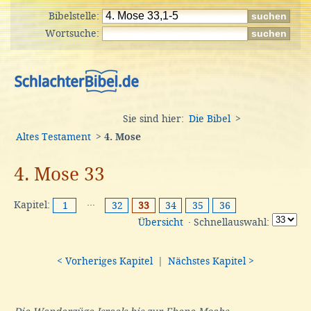
Bibelstelle:
Wortsuche:
Sie sind hier:
Die Bibel
>
Altes Testament
>
4. Mose
4. Mose 33
Kapitel:
···
1
32
33
34
35
36
Übersicht
· Schnellauswahl:
< Vorheriges Kapitel
|
Nächstes Kapitel >