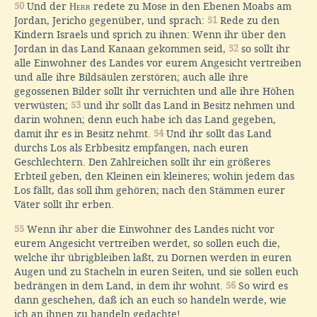
50
Und der
Herr
redete zu Mose in den Ebenen Moabs am
Jordan, Jericho gegenüber, und sprach:
51
Rede zu den
Kindern Israels und sprich zu ihnen: Wenn ihr über den
Jordan in das Land Kanaan gekommen seid,
52
so sollt ihr
alle Einwohner des Landes vor eurem Angesicht vertreiben
und alle ihre Bildsäulen zerstören; auch alle ihre
gegossenen Bilder sollt ihr vernichten und alle ihre Höhen
verwüsten;
53
und ihr sollt das Land in Besitz nehmen und
darin wohnen; denn euch habe ich das Land gegeben,
damit ihr es in Besitz nehmt.
54
Und ihr sollt das Land
durchs Los als Erbbesitz empfangen, nach euren
Geschlechtern. Den Zahlreichen sollt ihr ein größeres
Erbteil geben, den Kleinen ein kleineres; wohin jedem das
Los fällt, das soll ihm gehören; nach den Stämmen eurer
Väter sollt ihr erben.
55
Wenn ihr aber die Einwohner des Landes nicht vor
eurem Angesicht vertreiben werdet, so sollen euch die,
welche ihr übrigbleiben laßt, zu Dornen werden in euren
Augen und zu Stacheln in euren Seiten, und sie sollen euch
bedrängen in dem Land, in dem ihr wohnt.
56
So wird es
dann geschehen, daß ich an euch so handeln werde, wie
ich an ihnen zu handeln gedachte!