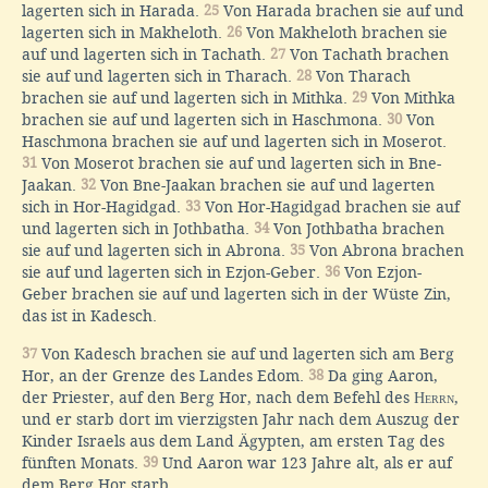
lagerten sich in Harada.
25
Von Harada brachen sie auf und
lagerten sich in Makheloth.
26
Von Makheloth brachen sie
auf und lagerten sich in Tachath.
27
Von Tachath brachen
sie auf und lagerten sich in Tharach.
28
Von Tharach
brachen sie auf und lagerten sich in Mithka.
29
Von Mithka
brachen sie auf und lagerten sich in Haschmona.
30
Von
Haschmona brachen sie auf und lagerten sich in Moserot.
31
Von Moserot brachen sie auf und lagerten sich in Bne-
Jaakan.
32
Von Bne-Jaakan brachen sie auf und lagerten
sich in Hor-Hagidgad.
33
Von Hor-Hagidgad brachen sie auf
und lagerten sich in Jothbatha.
34
Von Jothbatha brachen
sie auf und lagerten sich in Abrona.
35
Von Abrona brachen
sie auf und lagerten sich in Ezjon-Geber.
36
Von Ezjon-
Geber brachen sie auf und lagerten sich in der Wüste Zin,
das ist in Kadesch.
37
Von Kadesch brachen sie auf und lagerten sich am Berg
Hor, an der Grenze des Landes Edom.
38
Da ging Aaron,
der Priester, auf den Berg Hor, nach dem Befehl des
Herrn
,
und er starb dort im vierzigsten Jahr nach dem Auszug der
Kinder Israels aus dem Land Ägypten, am ersten Tag des
fünften Monats.
39
Und Aaron war 123 Jahre alt, als er auf
dem Berg Hor starb.