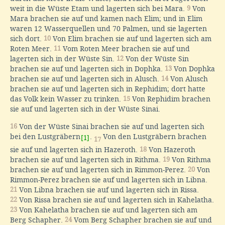
weit in die Wüste Etam und lagerten sich bei Mara.
9
Von
Mara brachen sie auf und kamen nach Elim; und in Elim
waren 12 Wasserquellen und 70 Palmen, und sie lagerten
sich dort.
10
Von Elim brachen sie auf und lagerten sich am
Roten Meer.
11
Vom Roten Meer brachen sie auf und
lagerten sich in der Wüste Sin.
12
Von der Wüste Sin
brachen sie auf und lagerten sich in Dophka.
13
Von Dophka
brachen sie auf und lagerten sich in Alusch.
14
Von Alusch
brachen sie auf und lagerten sich in Rephidim; dort hatte
das Volk kein Wasser zu trinken.
15
Von Rephidim brachen
sie auf und lagerten sich in der Wüste Sinai.
16
Von der Wüste Sinai brachen sie auf und lagerten sich
bei den Lustgräbern
.
Von den Lustgräbern brachen
[1]
17
sie auf und lagerten sich in Hazeroth.
18
Von Hazeroth
brachen sie auf und lagerten sich in Rithma.
19
Von Rithma
brachen sie auf und lagerten sich in Rimmon-Perez.
20
Von
Rimmon-Perez brachen sie auf und lagerten sich in Libna.
21
Von Libna brachen sie auf und lagerten sich in Rissa.
22
Von Rissa brachen sie auf und lagerten sich in Kahelatha.
23
Von Kahelatha brachen sie auf und lagerten sich am
Berg Schapher.
24
Vom Berg Schapher brachen sie auf und