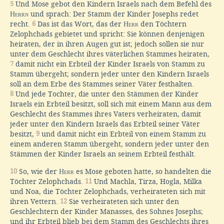
5
Und Mose gebot den Kindern Israels nach dem Befehl des
Herrn
und sprach: Der Stamm der Kinder Josephs redet
recht.
6
Das ist das Wort, das der
Herr
den Töchtern
Zelophchads gebietet und spricht: Sie können denjenigen
heiraten, der in ihren Augen gut ist; jedoch sollen sie nur
unter dem Geschlecht ihres väterlichen Stammes heiraten,
7
damit nicht ein Erbteil der Kinder Israels von Stamm zu
Stamm übergeht; sondern jeder unter den Kindern Israels
soll an dem Erbe des Stammes seiner Väter festhalten.
8
Und jede Tochter, die unter den Stämmen der Kinder
Israels ein Erbteil besitzt, soll sich mit einem Mann aus dem
Geschlecht des Stammes ihres Vaters verheiraten, damit
jeder unter den Kindern Israels das Erbteil seiner Väter
besitzt,
9
und damit nicht ein Erbteil von einem Stamm zu
einem anderen Stamm übergeht, sondern jeder unter den
Stämmen der Kinder Israels an seinem Erbteil festhält.
10
So, wie der
Herr
es Mose geboten hatte, so handelten die
Töchter Zelophchads.
11
Und Machla, Tirza, Hogla, Milka
und Noa, die Töchter Zelophchads, verheirateten sich mit
ihren Vettern.
12
Sie verheirateten sich unter den
Geschlechtern der Kinder Manasses, des Sohnes Josephs;
und ihr Erbteil blieb bei dem Stamm des Geschlechts ihres