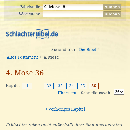
Bibelstelle:
Wortsuche:
Sie sind hier:
Die Bibel
>
Altes Testament
>
4. Mose
4. Mose 36
Kapitel:
···
1
32
33
34
35
36
Übersicht
· Schnellauswahl:
< Vorheriges Kapitel
Erbtöchter sollen nicht außerhalb ihres Stammes heiraten