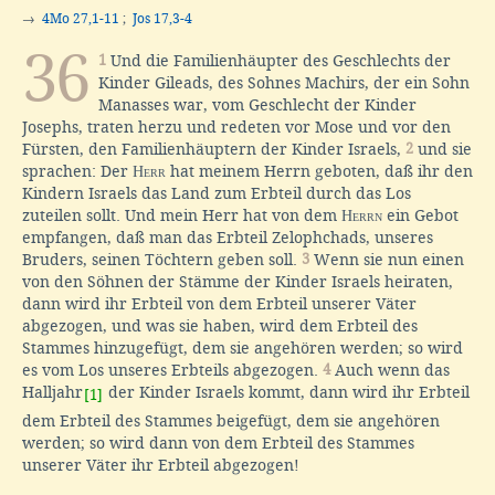
→
4Mo 27,1-11
;
Jos 17,3-4
36
1
Und die Familienhäupter des Geschlechts der
Kinder Gileads, des Sohnes Machirs, der ein Sohn
Manasses war, vom Geschlecht der Kinder
Josephs, traten herzu und redeten vor Mose und vor den
Fürsten, den Familienhäuptern der Kinder Israels,
2
und sie
sprachen: Der
Herr
hat meinem Herrn geboten, daß ihr den
Kindern Israels das Land zum Erbteil durch das Los
zuteilen sollt. Und mein Herr hat von dem
Herrn
ein Gebot
empfangen, daß man das Erbteil Zelophchads, unseres
Bruders, seinen Töchtern geben soll.
3
Wenn sie nun einen
von den Söhnen der Stämme der Kinder Israels heiraten,
dann wird ihr Erbteil von dem Erbteil unserer Väter
abgezogen, und was sie haben, wird dem Erbteil des
Stammes hinzugefügt, dem sie angehören werden; so wird
es vom Los unseres Erbteils abgezogen.
4
Auch wenn das
Halljahr
der Kinder Israels kommt, dann wird ihr Erbteil
[1]
dem Erbteil des Stammes beigefügt, dem sie angehören
werden; so wird dann von dem Erbteil des Stammes
unserer Väter ihr Erbteil abgezogen!