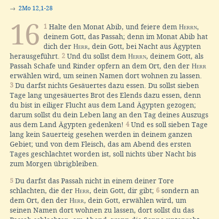
→
2Mo 12,1-28
16
1
Halte den Monat Abib, und feiere dem
Herrn
,
deinem Gott, das Passah; denn im Monat Abib hat
dich der
Herr
, dein Gott, bei Nacht aus Ägypten
herausgeführt.
2
Und du sollst dem
Herrn
, deinem Gott, als
Passah Schafe und Rinder opfern an dem Ort, den der
Herr
erwählen wird, um seinen Namen dort wohnen zu lassen.
3
Du darfst nichts Gesäuertes dazu essen. Du sollst sieben
Tage lang ungesäuertes Brot des Elends dazu essen, denn
du bist in eiliger Flucht aus dem Land Ägypten gezogen;
darum sollst du dein Leben lang an den Tag deines Auszugs
aus dem Land Ägypten gedenken!
4
Und es soll sieben Tage
lang kein Sauerteig gesehen werden in deinem ganzen
Gebiet; und von dem Fleisch, das am Abend des ersten
Tages geschlachtet worden ist, soll nichts über Nacht bis
zum Morgen übrigbleiben.
5
Du darfst das Passah nicht in einem deiner Tore
schlachten, die der
Herr
, dein Gott, dir gibt;
6
sondern an
dem Ort, den der
Herr
, dein Gott, erwählen wird, um
seinen Namen dort wohnen zu lassen, dort sollst du das