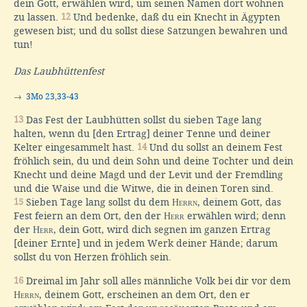
dein Gott, erwählen wird, um seinen Namen dort wohnen
zu lassen.
12
Und bedenke, daß du ein Knecht in Ägypten
gewesen bist; und du sollst diese Satzungen bewahren und
tun!
Das Laubhüttenfest
→
3Mo 23,33-43
13
Das Fest der Laubhütten sollst du sieben Tage lang
halten, wenn du [den Ertrag] deiner Tenne und deiner
Kelter eingesammelt hast.
14
Und du sollst an deinem Fest
fröhlich sein, du und dein Sohn und deine Tochter und dein
Knecht und deine Magd und der Levit und der Fremdling
und die Waise und die Witwe, die in deinen Toren sind.
15
Sieben Tage lang sollst du dem
Herrn
, deinem Gott, das
Fest feiern an dem Ort, den der
Herr
erwählen wird; denn
der
Herr
, dein Gott, wird dich segnen im ganzen Ertrag
[deiner Ernte] und in jedem Werk deiner Hände; darum
sollst du von Herzen fröhlich sein.
16
Dreimal im Jahr soll alles männliche Volk bei dir vor dem
Herrn
, deinem Gott, erscheinen an dem Ort, den er