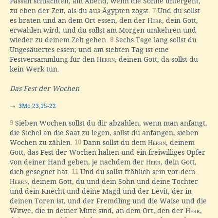
Passah schlachten, am Abend, wenn die Sonne untergeht,
zu eben der Zeit, als du aus Ägypten zogst.
7
Und du sollst
es braten und an dem Ort essen, den der
Herr
, dein Gott,
erwählen wird; und du sollst am Morgen umkehren und
wieder zu deinem Zelt gehen.
8
Sechs Tage lang sollst du
Ungesäuertes essen; und am siebten Tag ist eine
Festversammlung für den
Herrn
, deinen Gott; da sollst du
kein Werk tun.
Das Fest der Wochen
→
3Mo 23,15-22
9
Sieben Wochen sollst du dir abzählen; wenn man anfängt,
die Sichel an die Saat zu legen, sollst du anfangen, sieben
Wochen zu zählen.
10
Dann sollst du dem
Herrn
, deinem
Gott, das Fest der Wochen halten und ein freiwilliges Opfer
von deiner Hand geben, je nachdem der
Herr
, dein Gott,
dich gesegnet hat.
11
Und du sollst fröhlich sein vor dem
Herrn
, deinem Gott, du und dein Sohn und deine Tochter
und dein Knecht und deine Magd und der Levit, der in
deinen Toren ist, und der Fremdling und die Waise und die
Witwe, die in deiner Mitte sind, an dem Ort, den der
Herr
,