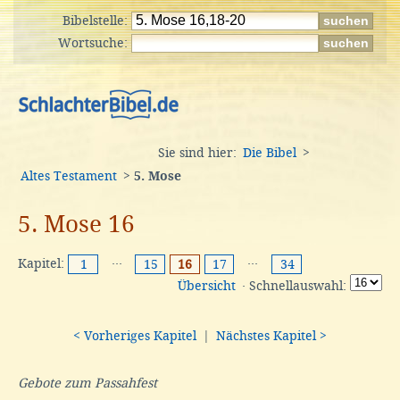
Bibelstelle:
Wortsuche:
Sie sind hier:
Die Bibel
>
Altes Testament
>
5. Mose
5. Mose 16
Kapitel:
···
···
1
15
16
17
34
Übersicht
· Schnellauswahl:
< Vorheriges Kapitel
|
Nächstes Kapitel >
Gebote zum Passahfest