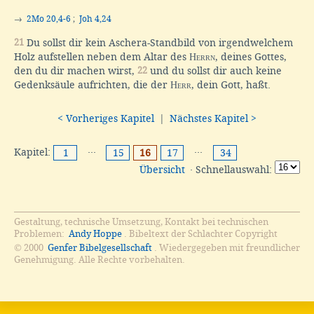
→
2Mo 20,4-6
;
Joh 4,24
21
Du sollst dir kein Aschera-Standbild von irgendwelchem
Holz aufstellen neben dem Altar des
Herrn
, deines Gottes,
den du dir machen wirst,
22
und du sollst dir auch keine
Gedenksäule aufrichten, die der
Herr
, dein Gott, haßt.
< Vorheriges Kapitel
|
Nächstes Kapitel >
Kapitel:
···
···
1
15
16
17
34
Übersicht
· Schnellauswahl:
Gestaltung, technische Umsetzung, Kontakt bei technischen
Problemen:
Andy Hoppe
. Bibeltext der Schlachter Copyright
© 2000
Genfer Bibelgesellschaft
. Wiedergegeben mit freundlicher
Genehmigung. Alle Rechte vorbehalten.