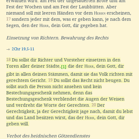
erwählen wird: am Fest der ungesäuerten Brote und am
Fest der Wochen und am Fest der Laubhütten. Aber
niemand soll mit leeren Händen vor dem
Herrn
erscheinen,
17
sondern jeder mit dem, was er geben kann, je nach dem
Segen, den der
Herr
, dein Gott, dir gegeben hat.
Einsetzung von Richtern. Bewahrung des Rechts
→
2Chr 19,5-11
18
Du sollst dir Richter und Vorsteher einsetzen in den
Toren aller deiner Städte,
die der
Herr
, dein Gott, dir
[1]
gibt in allen deinen Stämmen, damit sie das Volk richten mit
gerechtem Gericht.
19
Du sollst das Recht nicht beugen. Du
sollst auch die Person nicht ansehen und kein
Bestechungsgeschenk nehmen, denn das
Bestechungsgeschenk verblendet die Augen der Weisen
und verdreht die Worte der Gerechten.
20
Der
Gerechtigkeit, ja der Gerechtigkeit jage nach, damit du lebst
und das Land besitzen wirst, das der
Herr
, dein Gott, dir
geben will.
Verbot des heidnischen Götzendienstes