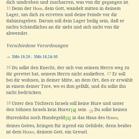
dich umdrehen und zuscharren, was von dir gegangen ist.
15
Denn der
Herr
, dein Gott, wandelt mitten in deinem
Lager, um dich zu erretten und deine Feinde vor dir
dahinzugeben. Darum soll dein Lager heilig sein, daß er
nichts Schändliches an dir sieht und sich nicht von dir
abwendet.
Verschiedene Verordnungen
→
3Mo 19,29
;
3Mo 18,24-30
16
Du sollst den Knecht, der sich von seinem Herrn weg zu
dir gerettet hat, seinem Herrn nicht ausliefern.
17
Er soll
bei dir wohnen, in deiner Mitte, an dem Ort, den er erwählt
in einem deiner Tore, wo es ihm gefällt, und du sollst ihn
nicht bedrücken.
18
Unter den Töchtern Israels soll keine Hure und unter
den Söhnen Israels kein Hurer
sein.
Du sollst keinen
[4]
19
Hurenlohn noch Hundegeld
in das Haus des
Herrn
,
[5]
deines Gottes, bringen für irgend ein Gelübde; denn beides
ist dem
Herrn
, deinem Gott, ein Greuel.