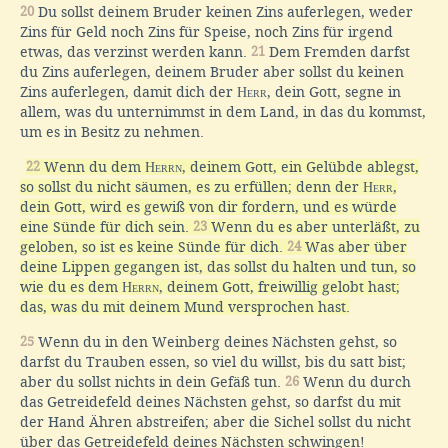
20
Du sollst deinem Bruder keinen Zins auferlegen, weder
Zins für Geld noch Zins für Speise, noch Zins für irgend
etwas, das verzinst werden kann.
21
Dem Fremden darfst
du Zins auferlegen, deinem Bruder aber sollst du keinen
Zins auferlegen, damit dich der
Herr
, dein Gott, segne in
allem, was du unternimmst in dem Land, in das du kommst,
um es in Besitz zu nehmen.
22
Wenn du dem
Herrn
, deinem Gott, ein Gelübde ablegst,
so sollst du nicht säumen, es zu erfüllen; denn der
Herr
,
dein Gott, wird es gewiß von dir fordern, und es würde
eine Sünde für dich sein.
23
Wenn du es aber unterläßt, zu
geloben, so ist es keine Sünde für dich.
24
Was aber über
deine Lippen gegangen ist, das sollst du halten und tun, so
wie du es dem
Herrn
, deinem Gott, freiwillig gelobt hast;
das, was du mit deinem Mund versprochen hast.
25
Wenn du in den Weinberg deines Nächsten gehst, so
darfst du Trauben essen, so viel du willst, bis du satt bist;
aber du sollst nichts in dein Gefäß tun.
26
Wenn du durch
das Getreidefeld deines Nächsten gehst, so darfst du mit
der Hand Ähren abstreifen; aber die Sichel sollst du nicht
über das Getreidefeld deines Nächsten schwingen!