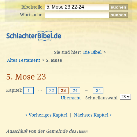
Bibelstelle:
Wortsuche:
Sie sind hier:
Die Bibel
>
Altes Testament
>
5. Mose
5. Mose 23
Kapitel:
···
···
1
22
23
24
34
Übersicht
· Schnellauswahl:
< Vorheriges Kapitel
|
Nächstes Kapitel >
Ausschluß von der Gemeinde des
Herrn