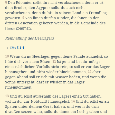
8
Den Edomiter sollst du nicht verabscheuen, denn er ist
dein Bruder; den Ägypter sollst du auch nicht
verabscheuen, denn du bist in seinem Land ein Fremdling
gewesen.
9
Von ihnen dürfen Kinder, die ihnen in der
dritten Generation geboren werden, in die Gemeinde des
Herrn
kommen.
Reinhaltung des Heerlagers
→
4Mo 5,1-4
10
Wenn du im Heerlager gegen deine Feinde ausziehst, so
hüte dich vor allem Bösen.
11
Ist jemand bei dir infolge
eines nächtlichen Vorfalls nicht rein, so soll er vor das Lager
hinausgehen und nicht wieder hineinkommen;
12
aber
gegen Abend soll er sich mit Wasser baden, und wenn die
Sonne untergeht, darf er wieder in das Lager
hineinkommen.
13
Und du sollst außerhalb des Lagers einen Ort haben,
wohin du [zur Notdurft] hinausgehst.
14
Und du sollst einen
Spaten unter deinem Gerät haben, und wenn du dich
draußen setzen willst, sollst du damit ein Loch graben und