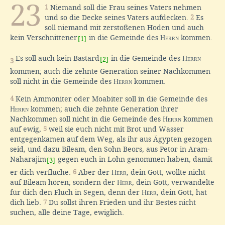
23
1
Niemand soll die Frau seines Vaters nehmen
und so die Decke seines Vaters aufdecken.
2
Es
soll niemand mit zerstoßenen Hoden und auch
kein Verschnittener
in die Gemeinde des
Herrn
kommen.
[1]
Es soll auch kein Bastard
in die Gemeinde des
Herrn
[2]
3
kommen; auch die zehnte Generation seiner Nachkommen
soll nicht in die Gemeinde des
Herrn
kommen.
4
Kein Ammoniter oder Moabiter soll in die Gemeinde des
Herrn
kommen; auch die zehnte Generation ihrer
Nachkommen soll nicht in die Gemeinde des
Herrn
kommen
auf ewig,
5
weil sie euch nicht mit Brot und Wasser
entgegenkamen auf dem Weg, als ihr aus Ägypten gezogen
seid, und dazu Bileam, den Sohn Beors, aus Petor in Aram-
Naharajim
gegen euch in Lohn genommen haben, damit
[3]
er dich verfluche.
6
Aber der
Herr
, dein Gott, wollte nicht
auf Bileam hören; sondern der
Herr
, dein Gott, verwandelte
für dich den Fluch in Segen, denn der
Herr
, dein Gott, hat
dich lieb.
7
Du sollst ihren Frieden und ihr Bestes nicht
suchen, alle deine Tage, ewiglich.