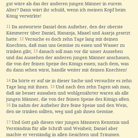
gut wäre als das der anderen jungen Männer in eurem
Alter? Dann wärt ihr schuld, wenn ich meinen Kopf beim
König verwirkte!
11
Da antwortete Daniel dem Aufseher, den der oberste
Kämmerer über Daniel, Hananja, Misael und Asarja gesetzt
hatte:
12
Versuche es doch zehn Tage lang mit deinen
Knechten, daß man uns Gemüse zu essen und Wasser zu
trinken gibt;
13
danach soll man vor dir unser Aussehen
und das Aussehen der anderen jungen Männer anschauen,
die von der feinen Speise des Königs essen; nach dem, was
du dann sehen wirst, handle weiter mit deinen Knechten!
14
Da hörte er auf sie in dieser Sache und versuchte es zehn
Tage lang mit ihnen.
15
Und nach den zehn Tagen sah man,
daß sie besser aussahen und wohlgenährter waren als alle
jungen Männer, die von der feinen Speise des Königs aßen.
16
Da nahm der Aufseher ihre feine Speise und den Wein,
den sie trinken sollten, weg und gab ihnen Gemüse.
17
Und Gott gab diesen vier jungen Männern Kenntnis und
Verständnis für alle Schrift und Weisheit; Daniel aber
machte er verständig in allen Gesichten und Träumen.