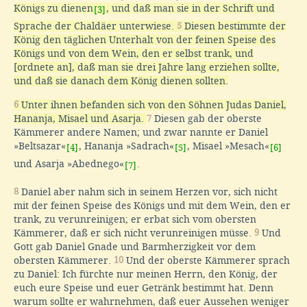
Königs zu dienen
, und daß man sie in der Schrift und
[3]
Sprache der Chaldäer unterwiese.
5
Diesen bestimmte der
König den täglichen Unterhalt von der feinen Speise des
Königs und von dem Wein, den er selbst trank, und
[ordnete an], daß man sie drei Jahre lang erziehen sollte,
und daß sie danach dem König dienen sollten.
6
Unter ihnen befanden sich von den Söhnen Judas Daniel,
Hananja, Misael und Asarja.
7
Diesen gab der oberste
Kämmerer andere Namen; und zwar nannte er Daniel
»Beltsazar«
, Hananja »Sadrach«
, Misael »Mesach«
[4]
[5]
[6]
und Asarja »Abednego«
.
[7]
8
Daniel aber nahm sich in seinem Herzen vor, sich nicht
mit der feinen Speise des Königs und mit dem Wein, den er
trank, zu verunreinigen; er erbat sich vom obersten
Kämmerer, daß er sich nicht verunreinigen müsse.
9
Und
Gott gab Daniel Gnade und Barmherzigkeit vor dem
obersten Kämmerer.
10
Und der oberste Kämmerer sprach
zu Daniel: Ich fürchte nur meinen Herrn, den König, der
euch eure Speise und euer Getränk bestimmt hat. Denn
warum sollte er wahrnehmen, daß euer Aussehen weniger