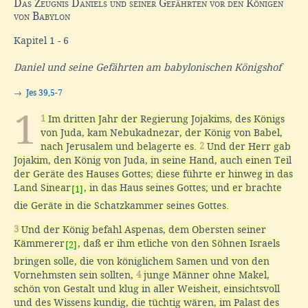
Das Zeugnis Daniels und seiner Gefährten vor den Königen
von Babylon
Kapitel 1 - 6
Daniel und seine Gefährten am babylonischen Königshof
→
Jes 39,5-7
1
1
Im dritten Jahr der Regierung Jojakims, des Königs
von Juda, kam Nebukadnezar, der König von Babel,
nach Jerusalem und belagerte es.
2
Und der Herr gab
Jojakim, den König von Juda, in seine Hand, auch einen Teil
der Geräte des Hauses Gottes; diese führte er hinweg in das
Land Sinear
, in das Haus seines Gottes; und er brachte
[1]
die Geräte in die Schatzkammer seines Gottes.
3
Und der König befahl Aspenas, dem Obersten seiner
Kämmerer
, daß er ihm etliche von den Söhnen Israels
[2]
bringen solle, die von königlichem Samen und von den
Vornehmsten sein sollten,
4
junge Männer ohne Makel,
schön von Gestalt und klug in aller Weisheit, einsichtsvoll
und des Wissens kundig, die tüchtig wären, im Palast des