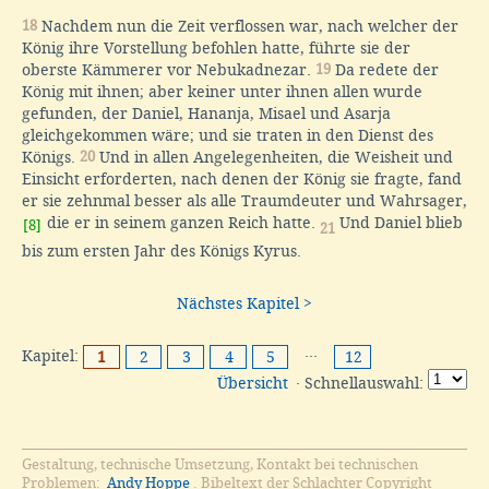
18
Nachdem nun die Zeit verflossen war, nach welcher der
König ihre Vorstellung befohlen hatte, führte sie der
oberste Kämmerer vor Nebukadnezar.
19
Da redete der
König mit ihnen; aber keiner unter ihnen allen wurde
gefunden, der Daniel, Hananja, Misael und Asarja
gleichgekommen wäre; und sie traten in den Dienst des
Königs.
20
Und in allen Angelegenheiten, die Weisheit und
Einsicht erforderten, nach denen der König sie fragte, fand
er sie zehnmal besser als alle Traumdeuter und Wahrsager,
die er in seinem ganzen Reich hatte.
Und Daniel blieb
[8]
21
bis zum ersten Jahr des Königs Kyrus.
Nächstes Kapitel >
Kapitel:
···
1
2
3
4
5
12
Übersicht
· Schnellauswahl:
Gestaltung, technische Umsetzung, Kontakt bei technischen
Problemen:
Andy Hoppe
. Bibeltext der Schlachter Copyright