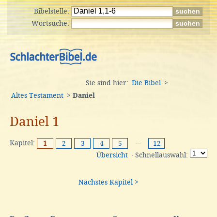
Bibelstelle:
Wortsuche:
Sie sind hier:
Die Bibel
>
Altes Testament
>
Daniel
Daniel 1
Kapitel:
···
1
2
3
4
5
12
Übersicht
· Schnellauswahl:
Nächstes Kapitel >