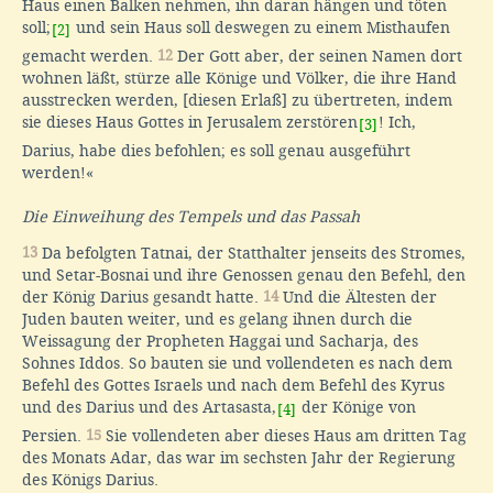
Haus einen Balken nehmen, ihn daran hängen und töten
soll;
und sein Haus soll deswegen zu einem Misthaufen
[2]
gemacht werden.
12
Der Gott aber, der seinen Namen dort
wohnen läßt, stürze alle Könige und Völker, die ihre Hand
ausstrecken werden, [diesen Erlaß] zu übertreten, indem
sie dieses Haus Gottes in Jerusalem zerstören
! Ich,
[3]
Darius, habe dies befohlen; es soll genau ausgeführt
werden!«
Die Einweihung des Tempels und das Passah
13
Da befolgten Tatnai, der Statthalter jenseits des Stromes,
und Setar-Bosnai und ihre Genossen genau den Befehl, den
der König Darius gesandt hatte.
14
Und die Ältesten der
Juden bauten weiter, und es gelang ihnen durch die
Weissagung der Propheten Haggai und Sacharja, des
Sohnes Iddos. So bauten sie und vollendeten es nach dem
Befehl des Gottes Israels und nach dem Befehl des Kyrus
und des Darius und des Artasasta,
der Könige von
[4]
Persien.
15
Sie vollendeten aber dieses Haus am dritten Tag
des Monats Adar, das war im sechsten Jahr der Regierung
des Königs Darius.