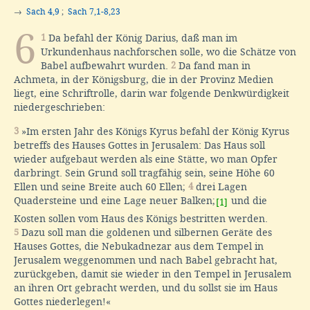
→
Sach 4,9
;
Sach 7,1-8,23
6
1
Da befahl der König Darius, daß man im
Urkundenhaus nachforschen solle, wo die Schätze von
Babel aufbewahrt wurden.
2
Da fand man in
Achmeta, in der Königsburg, die in der Provinz Medien
liegt, eine Schriftrolle, darin war folgende Denkwürdigkeit
niedergeschrieben:
3
»Im ersten Jahr des Königs Kyrus befahl der König Kyrus
betreffs des Hauses Gottes in Jerusalem: Das Haus soll
wieder aufgebaut werden als eine Stätte, wo man Opfer
darbringt. Sein Grund soll tragfähig sein, seine Höhe 60
Ellen und seine Breite auch 60 Ellen;
4
drei Lagen
Quadersteine und eine Lage neuer Balken;
und die
[1]
Kosten sollen vom Haus des Königs bestritten werden.
5
Dazu soll man die goldenen und silbernen Geräte des
Hauses Gottes, die Nebukadnezar aus dem Tempel in
Jerusalem weggenommen und nach Babel gebracht hat,
zurückgeben, damit sie wieder in den Tempel in Jerusalem
an ihren Ort gebracht werden, und du sollst sie im Haus
Gottes niederlegen!«