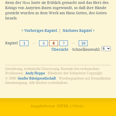
denn der
Herr
hatte sie fröhlich gemacht und das Herz des
Königs von Assyrien ihnen zugewandt, so daß ihre Hände
gestärkt wurden in dem Werk am Haus Gottes, des Gottes
Israels.
< Vorheriges Kapitel
|
Nächstes Kapitel >
Kapitel:
···
···
1
5
6
7
10
Übersicht
· Schnellauswahl:
Gestaltung, technische Umsetzung, Kontakt bei technischen
Problemen:
Andy Hoppe
. Bibeltext der Schlachter Copyright
© 2000
Genfer Bibelgesellschaft
. Wiedergegeben mit freundlicher
Genehmigung. Alle Rechte vorbehalten.
Ausgabeformat
XHTML 1.0 Strict
.