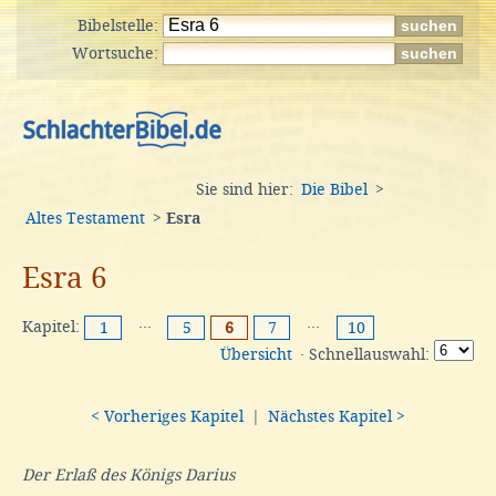
Bibelstelle:
Wortsuche:
Sie sind hier:
Die Bibel
>
Altes Testament
>
Esra
Esra 6
Kapitel:
···
···
1
5
6
7
10
Übersicht
· Schnellauswahl:
< Vorheriges Kapitel
|
Nächstes Kapitel >
Der Erlaß des Königs Darius