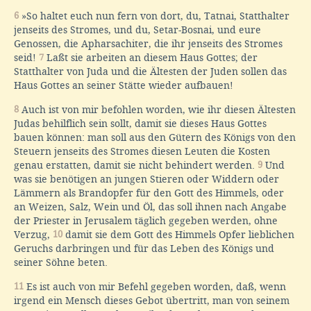
6
»So haltet euch nun fern von dort, du, Tatnai, Statthalter
jenseits des Stromes, und du, Setar-Bosnai, und eure
Genossen, die Apharsachiter, die ihr jenseits des Stromes
seid!
7
Laßt sie arbeiten an diesem Haus Gottes; der
Statthalter von Juda und die Ältesten der Juden sollen das
Haus Gottes an seiner Stätte wieder aufbauen!
8
Auch ist von mir befohlen worden, wie ihr diesen Ältesten
Judas behilflich sein sollt, damit sie dieses Haus Gottes
bauen können: man soll aus den Gütern des Königs von den
Steuern jenseits des Stromes diesen Leuten die Kosten
genau erstatten, damit sie nicht behindert werden.
9
Und
was sie benötigen an jungen Stieren oder Widdern oder
Lämmern als Brandopfer für den Gott des Himmels, oder
an Weizen, Salz, Wein und Öl, das soll ihnen nach Angabe
der Priester in Jerusalem täglich gegeben werden, ohne
Verzug,
10
damit sie dem Gott des Himmels Opfer lieblichen
Geruchs darbringen und für das Leben des Königs und
seiner Söhne beten.
11
Es ist auch von mir Befehl gegeben worden, daß, wenn
irgend ein Mensch dieses Gebot übertritt, man von seinem