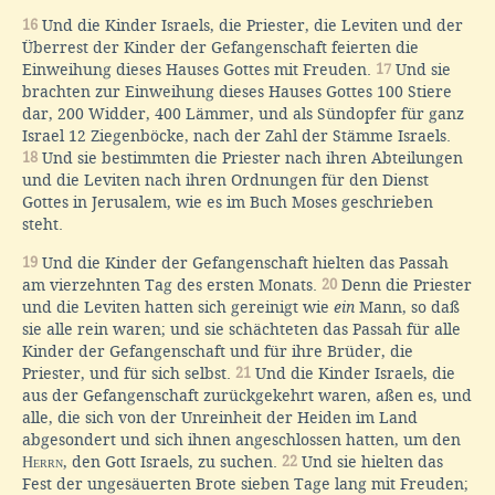
16
Und die Kinder Israels, die Priester, die Leviten und der
Überrest der Kinder der Gefangenschaft feierten die
Einweihung dieses Hauses Gottes mit Freuden.
17
Und sie
brachten zur Einweihung dieses Hauses Gottes 100 Stiere
dar, 200 Widder, 400 Lämmer, und als Sündopfer für ganz
Israel 12 Ziegenböcke, nach der Zahl der Stämme Israels.
18
Und sie bestimmten die Priester nach ihren Abteilungen
und die Leviten nach ihren Ordnungen für den Dienst
Gottes in Jerusalem, wie es im Buch Moses geschrieben
steht.
19
Und die Kinder der Gefangenschaft hielten das Passah
am vierzehnten Tag des ersten Monats.
20
Denn die Priester
und die Leviten hatten sich gereinigt wie
ein
Mann, so daß
sie alle rein waren; und sie schächteten das Passah für alle
Kinder der Gefangenschaft und für ihre Brüder, die
Priester, und für sich selbst.
21
Und die Kinder Israels, die
aus der Gefangenschaft zurückgekehrt waren, aßen es, und
alle, die sich von der Unreinheit der Heiden im Land
abgesondert und sich ihnen angeschlossen hatten, um den
Herrn
, den Gott Israels, zu suchen.
22
Und sie hielten das
Fest der ungesäuerten Brote sieben Tage lang mit Freuden;