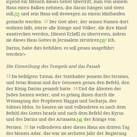
irgend ein Mensch dieses Gebot übertritt, man von seinem
Haus einen Balken nehmen, ihn daran hängen und töten
soll;
und sein Haus soll deswegen zu einem Misthaufen
[2]
gemacht werden.
12
Der Gott aber, der seinen Namen dort
wohnen läßt, stürze alle Könige und Völker, die ihre Hand
ausstrecken werden, [diesen Erlaß] zu übertreten, indem
sie dieses Haus Gottes in Jerusalem zerstören
! Ich,
[3]
Darius, habe dies befohlen; es soll genau ausgeführt
werden!«
Die Einweihung des Tempels und das Passah
13
Da befolgten Tatnai, der Statthalter jenseits des Stromes,
und Setar-Bosnai und ihre Genossen genau den Befehl, den
der König Darius gesandt hatte.
14
Und die Ältesten der
Juden bauten weiter, und es gelang ihnen durch die
Weissagung der Propheten Haggai und Sacharja, des
Sohnes Iddos. So bauten sie und vollendeten es nach dem
Befehl des Gottes Israels und nach dem Befehl des Kyrus
und des Darius und des Artasasta,
der Könige von
[4]
Persien.
15
Sie vollendeten aber dieses Haus am dritten Tag
des Monats Adar, das war im sechsten Jahr der Regierung