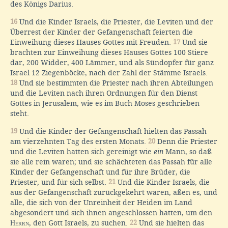
des Königs Darius.
16
Und die Kinder Israels, die Priester, die Leviten und der
Überrest der Kinder der Gefangenschaft feierten die
Einweihung dieses Hauses Gottes mit Freuden.
17
Und sie
brachten zur Einweihung dieses Hauses Gottes 100 Stiere
dar, 200 Widder, 400 Lämmer, und als Sündopfer für ganz
Israel 12 Ziegenböcke, nach der Zahl der Stämme Israels.
18
Und sie bestimmten die Priester nach ihren Abteilungen
und die Leviten nach ihren Ordnungen für den Dienst
Gottes in Jerusalem, wie es im Buch Moses geschrieben
steht.
19
Und die Kinder der Gefangenschaft hielten das Passah
am vierzehnten Tag des ersten Monats.
20
Denn die Priester
und die Leviten hatten sich gereinigt wie
ein
Mann, so daß
sie alle rein waren; und sie schächteten das Passah für alle
Kinder der Gefangenschaft und für ihre Brüder, die
Priester, und für sich selbst.
21
Und die Kinder Israels, die
aus der Gefangenschaft zurückgekehrt waren, aßen es, und
alle, die sich von der Unreinheit der Heiden im Land
abgesondert und sich ihnen angeschlossen hatten, um den
Herrn
, den Gott Israels, zu suchen.
22
Und sie hielten das