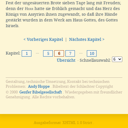
Fest der ungesäuerten Brote sieben Tage lang mit Freuden;
denn der
Herr
hatte sie fröhlich gemacht und das Herz des
Königs von Assyrien ihnen zugewandt, so daß ihre Hände
gestärkt wurden in dem Werk am Haus Gottes, des Gottes
Israels.
< Vorheriges Kapitel
|
Nächstes Kapitel >
Kapitel:
···
···
1
5
6
7
10
Übersicht
· Schnellauswahl:
Gestaltung, technische Umsetzung, Kontakt bei technischen
Problemen:
Andy Hoppe
. Bibeltext der Schlachter Copyright
© 2000
Genfer Bibelgesellschaft
. Wiedergegeben mit freundlicher
Genehmigung. Alle Rechte vorbehalten.
Ausgabeformat
XHTML 1.0 Strict
.