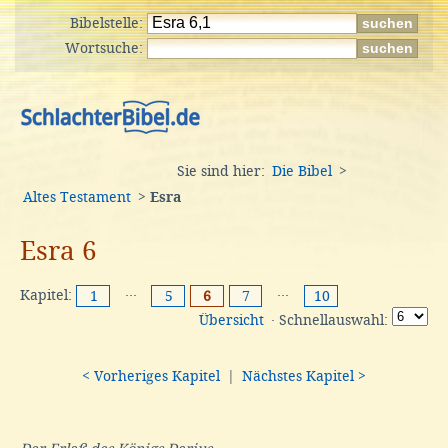
Bibelstelle:
Wortsuche:
Sie sind hier:
Die Bibel
>
Altes Testament
>
Esra
Esra 6
Kapitel:
···
···
1
5
6
7
10
Übersicht
· Schnellauswahl:
< Vorheriges Kapitel
|
Nächstes Kapitel >