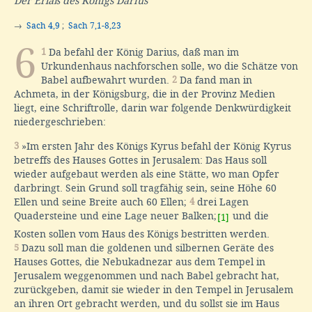
Der Erlaß des Königs Darius
→
Sach 4,9
;
Sach 7,1-8,23
6
1
Da befahl der König Darius, daß man im
Urkundenhaus nachforschen solle, wo die Schätze von
Babel aufbewahrt wurden.
2
Da fand man in
Achmeta, in der Königsburg, die in der Provinz Medien
liegt, eine Schriftrolle, darin war folgende Denkwürdigkeit
niedergeschrieben:
3
»Im ersten Jahr des Königs Kyrus befahl der König Kyrus
betreffs des Hauses Gottes in Jerusalem: Das Haus soll
wieder aufgebaut werden als eine Stätte, wo man Opfer
darbringt. Sein Grund soll tragfähig sein, seine Höhe 60
Ellen und seine Breite auch 60 Ellen;
4
drei Lagen
Quadersteine und eine Lage neuer Balken;
und die
[1]
Kosten sollen vom Haus des Königs bestritten werden.
5
Dazu soll man die goldenen und silbernen Geräte des
Hauses Gottes, die Nebukadnezar aus dem Tempel in
Jerusalem weggenommen und nach Babel gebracht hat,
zurückgeben, damit sie wieder in den Tempel in Jerusalem
an ihren Ort gebracht werden, und du sollst sie im Haus