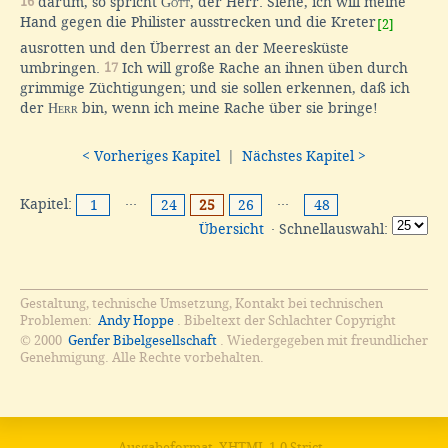
16
darum, so spricht
Gott
, der Herr: Siehe, ich will meine
Hand gegen die Philister ausstrecken und die Kreter
[2]
ausrotten und den Überrest an der Meeresküste
umbringen.
17
Ich will große Rache an ihnen üben durch
grimmige Züchtigungen; und sie sollen erkennen, daß ich
der
Herr
bin, wenn ich meine Rache über sie bringe!
< Vorheriges Kapitel
|
Nächstes Kapitel >
Kapitel:
···
···
1
24
25
26
48
Übersicht
· Schnellauswahl:
Gestaltung, technische Umsetzung, Kontakt bei technischen
Problemen:
Andy Hoppe
. Bibeltext der Schlachter Copyright
© 2000
Genfer Bibelgesellschaft
. Wiedergegeben mit freundlicher
Genehmigung. Alle Rechte vorbehalten.
Ausgabeformat
XHTML 1.0 Strict
.