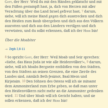
Gott
, der Herr: Weil du mit den Händen geklatscht und mit
den Füßen gestampft hast, ja, dich von Herzen mit aller
Verachtung über das Land Israel gefreut hast,
7
darum,
siehe, will ich meine Hand gegen dich ausstrecken und dich
den Heiden zum Raub übergeben und dich aus den Völkern
ausrotten und dich aus den Ländern vertilgen und dich
verwüsten; und du sollst erkennen, daß ich der
Herr
bin!
Über die Moabiter
→
Zeph 2,8-11
8
So spricht
Gott
, der Herr: Weil Moab und Seir sprechen:
»Siehe, das Haus Juda ist wie alle Heidenvölker!«,
9
darum,
siehe, will ich Moabs Bergseite entblößen von den Städten,
von den Städten an seinen Grenzen, die eine Zierde des
Landes sind, nämlich Beth-Jesimot, Baal-Meon und
Kirjataim.
10
Den Söhnen des Ostens will ich sie mitsamt
dem Ammoniterland zum Erbe geben, so daß man unter
den Heidenvölkern nicht mehr an die Ammoniter gedenken
wird.
11
Und über Moab will ich Gericht halten; und sie
sollen erkennen, daß ich der
Herr
bin!