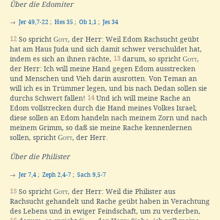
Über die Edomiter
→
Jer 49,7-22
;
Hes 35
;
Ob 1,1
;
Jes 34
12
So spricht
Gott
, der Herr: Weil Edom Rachsucht geübt
hat am Haus Juda und sich damit schwer verschuldet hat,
indem es sich an ihnen rächte,
13
darum, so spricht
Gott
,
der Herr: Ich will meine Hand gegen Edom ausstrecken
und Menschen und Vieh darin ausrotten. Von Teman an
will ich es in Trümmer legen, und bis nach Dedan sollen sie
durchs Schwert fallen!
14
Und ich will meine Rache an
Edom vollstrecken durch die Hand meines Volkes Israel;
diese sollen an Edom handeln nach meinem Zorn und nach
meinem Grimm, so daß sie meine Rache kennenlernen
sollen, spricht
Gott
, der Herr.
Über die Philister
→
Jer 7,4
;
Zeph 2,4-7
;
Sach 9,5-7
15
So spricht
Gott
, der Herr: Weil die Philister aus
Rachsucht gehandelt und Rache geübt haben in Verachtung
des Lebens und in ewiger Feindschaft, um zu verderben,