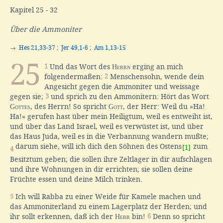
Kapitel 25 - 32
Über die Ammoniter
→
Hes 21,33-37
;
Jer 49,1-6
;
Am 1,13-15
25
1
Und das Wort des
Herrn
erging an mich
folgendermaßen:
2
Menschensohn, wende dein
Angesicht gegen die Ammoniter und weissage
gegen sie;
3
und sprich zu den Ammonitern: Hört das Wort
Gottes
, des Herrn! So spricht
Gott
, der Herr: Weil du »Ha!
Ha!« gerufen hast über mein Heiligtum, weil es entweiht ist,
und über das Land Israel, weil es verwüstet ist, und über
das Haus Juda, weil es in die Verbannung wandern mußte;
darum siehe, will ich dich den Söhnen des Ostens
zum
[1]
4
Besitztum geben; die sollen ihre Zeltlager in dir aufschlagen
und ihre Wohnungen in dir errichten; sie sollen deine
Früchte essen und deine Milch trinken.
5
Ich will Rabba zu einer Weide für Kamele machen und
das Ammoniterland zu einem Lagerplatz der Herden; und
ihr sollt erkennen, daß ich der
Herr
bin!
6
Denn so spricht