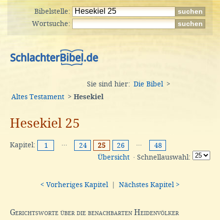
Bibelstelle:
Wortsuche:
Sie sind hier:
Die Bibel
>
Altes Testament
>
Hesekiel
Hesekiel 25
Kapitel:
···
···
1
24
25
26
48
Übersicht
· Schnellauswahl:
< Vorheriges Kapitel
|
Nächstes Kapitel >
Gerichtsworte über die benachbarten Heidenvölker