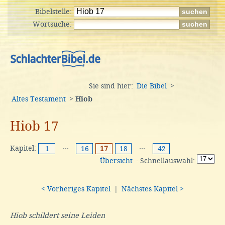
Bibelstelle:
Wortsuche:
Sie sind hier:
Die Bibel
>
Altes Testament
>
Hiob
Hiob 17
Kapitel:
···
···
1
16
17
18
42
Übersicht
· Schnellauswahl:
< Vorheriges Kapitel
|
Nächstes Kapitel >
Hiob schildert seine Leiden