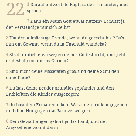
22
1
Darauf antwortete Eliphas, der Temaniter, und
sprach:
2
Kann ein Mann Gott etwas nützen? Es nützt ja
der Verständige nur sich selbst.
3
Hat der Allmächtige Freude, wenn du gerecht bist? Ist's
ihm ein Gewinn, wenn du in Unschuld wandelst?
4
Straft er dich etwa wegen deiner Gottesfurcht, und geht
er deshalb mit dir ins Gericht?
5
Sind nicht deine Missetaten groß und deine Schulden
ohne Ende?
6
Du hast deine Brüder grundlos gepfändet und den
Entblößten die Kleider ausgezogen;
7
du hast dem Ermatteten kein Wasser zu trinken gegeben
und dem Hungrigen das Brot verweigert.
8
Dem Gewalttätigen gehört ja das Land, und der
Angesehene wohnt darin.