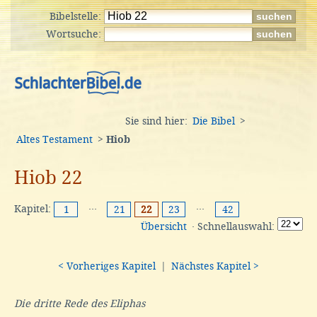
Bibelstelle:
Wortsuche:
Sie sind hier:
Die Bibel
>
Altes Testament
>
Hiob
Hiob 22
Kapitel:
···
···
1
21
22
23
42
Übersicht
· Schnellauswahl:
< Vorheriges Kapitel
|
Nächstes Kapitel >
Die dritte Rede des Eliphas