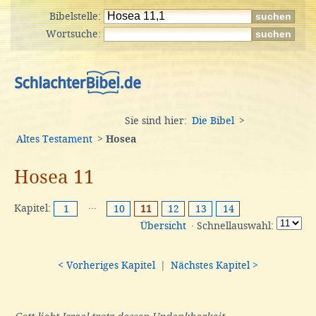
Bibelstelle:
Wortsuche:
Sie sind hier:
Die Bibel
>
Altes Testament
>
Hosea
Hosea 11
Kapitel:
···
1
10
11
12
13
14
Übersicht
· Schnellauswahl:
< Vorheriges Kapitel
|
Nächstes Kapitel >