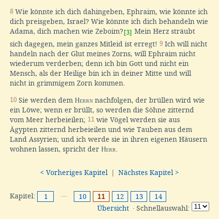
8
Wie könnte ich dich dahingeben, Ephraim, wie könnte ich
dich preisgeben, Israel? Wie könnte ich dich behandeln wie
Adama, dich machen wie Zeboim?
Mein Herz sträubt
[3]
sich dagegen, mein ganzes Mitleid ist erregt!
9
Ich will nicht
handeln nach der Glut meines Zorns, will Ephraim nicht
wiederum verderben; denn ich bin Gott und nicht ein
Mensch, als der Heilige bin ich in deiner Mitte und will
nicht in grimmigem Zorn kommen.
10
Sie werden dem
Herrn
nachfolgen, der brüllen wird wie
ein Löwe; wenn er brüllt, so werden die Söhne zitternd
vom Meer herbeieilen;
11
wie Vögel werden sie aus
Ägypten zitternd herbeieilen und wie Tauben aus dem
Land Assyrien; und ich werde sie in ihren eigenen Häusern
wohnen lassen, spricht der
Herr
.
< Vorheriges Kapitel
|
Nächstes Kapitel >
Kapitel:
···
1
10
11
12
13
14
Übersicht
· Schnellauswahl: