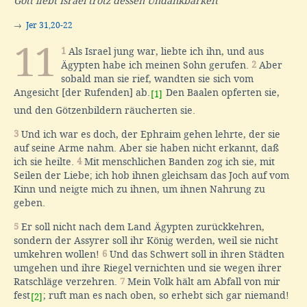
Gott liebt Israel trotz dessen Undankbarkeit
→
Jer 31,20-22
11
1
Als Israel jung war, liebte ich ihn, und aus
Ägypten habe ich meinen Sohn gerufen.
2
Aber
sobald man sie rief, wandten sie sich vom
Angesicht [der Rufenden] ab.
Den Baalen opferten sie,
[1]
und den Götzenbildern räucherten sie.
3
Und ich war es doch, der Ephraim gehen lehrte, der sie
auf seine Arme nahm. Aber sie haben nicht erkannt, daß
ich sie heilte.
4
Mit menschlichen Banden zog ich sie, mit
Seilen der Liebe; ich hob ihnen gleichsam das Joch auf vom
Kinn und neigte mich zu ihnen, um ihnen Nahrung zu
geben.
5
Er soll nicht nach dem Land Ägypten zurückkehren,
sondern der Assyrer soll ihr König werden, weil sie nicht
umkehren wollen!
6
Und das Schwert soll in ihren Städten
umgehen und ihre Riegel vernichten und sie wegen ihrer
Ratschläge verzehren.
7
Mein Volk hält am Abfall von mir
fest
; ruft man es nach oben, so erhebt sich gar niemand!
[2]